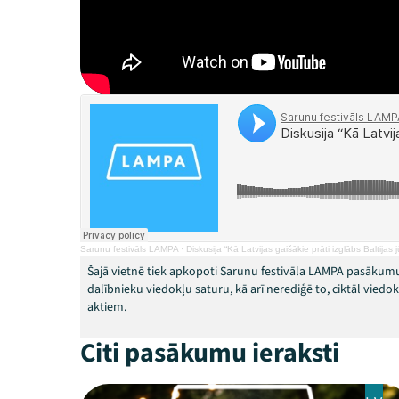
Sarunu festivāls LAMPA
·
Diskusija “Kā Latvijas gaišākie prāti izglābs Baltijas 
Šajā vietnē tiek apkopoti Sarunu festivāla LAMPA pasākumu
dalībnieku viedokļu saturu, kā arī nerediģē to, ciktāl vied
aktiem.
Citi pasākumu ieraksti