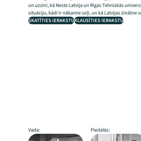
un uzzini, kā Neste Latvija un Rīgas Tehniskās univers
situāciju, kādi ir nākamie soļi, un kā Latvijas zinātne
SKATĪTIES IERAKSTU
KLAUSĪTIES IERAKSTU
Vada:
Piedalās: