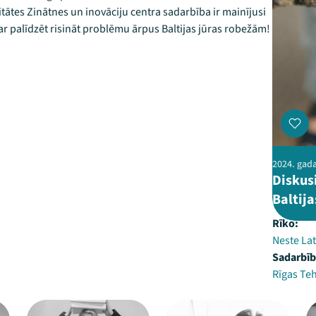
itātes Zinātnes un inovāciju centra sadarbība ir mainījusi
 var palīdzēt risināt problēmu ārpus Baltijas jūras robežām!
2024. gada 
Diskusi
Baltija
Rīko:
Neste Lat
Sadarbīb
Rīgas Teh