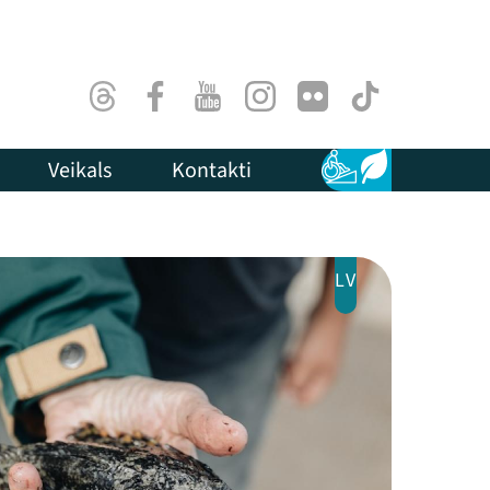
Threads
Facebook
Youtube
Instagram
Flick
TikTok
Veikals
Kontakti
Pieejamība
Ilgtspēja
LV