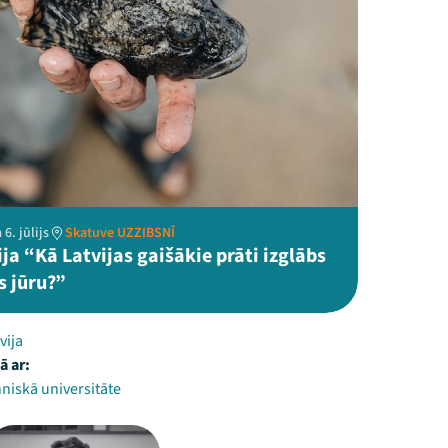
6. jūlijs
Skatuve UZZIBSNĪ
ja “Kā Latvijas gaišākie prāti izglābs
s jūru?”
vija
ā ar:
niskā universitāte