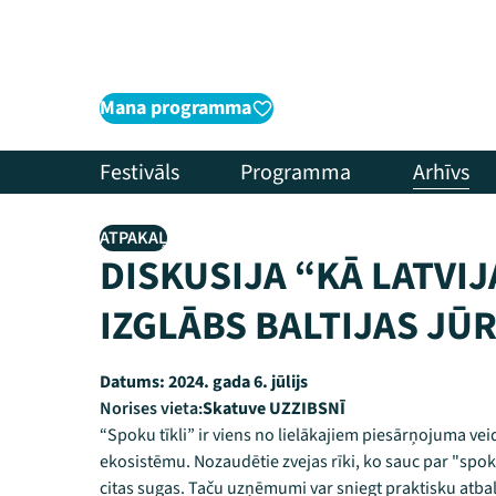
Mana programma
Festivāls
Programma
Arhīvs
ATPAKAĻ
DISKUSIJA “KĀ LATVIJ
IZGLĀBS BALTIJAS JŪ
Datums:
2024. gada 6. jūlijs
Norises vieta:
Skatuve UZZIBSNĪ
“Spoku tīkli” ir viens no lielākajiem piesārņojuma ve
ekosistēmu. Nozaudētie zvejas rīki, ko sauc par "spoku
citas sugas. Taču uzņēmumi var sniegt praktisku atba