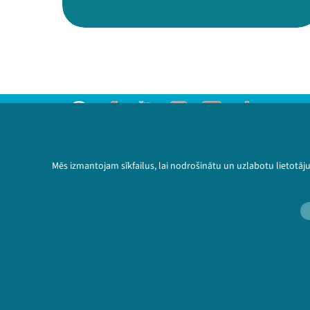
Threads
Facebook
Youtube
Instagram
Flick
TikTok
Sazinies ar mums
Privātuma politika
Mēs izmantojam sīkfailus, lai nodrošinātu un uzlabotu lietotāj
Lietošanas noteikumi un sīkdatņu politika
Bērnu aizsardzības politika
© 2026 Sarunu festivāls LAMPA Visas tiesības 