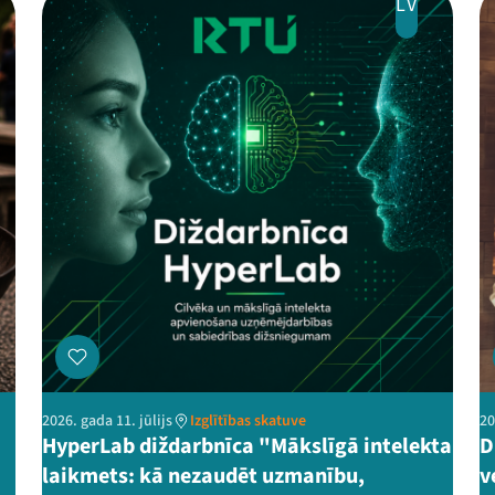
LV
2026. gada 11. jūlijs
Izglītības skatuve
20
HyperLab diždarbnīca "Mākslīgā intelekta
D
laikmets: kā nezaudēt uzmanību,
v