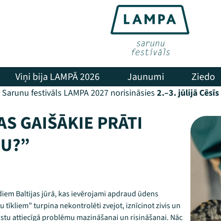
Viņi bija LAMPĀ 2026
Jaunumi
Ziedo
Sarunu festivāls LAMPA 2027 norisināsies
2.–3. jūlijā Cēsīs
AS GAIŠĀKIE PRĀTI
RU?”
idiem Baltijas jūrā, kas ievērojami apdraud ūdens
 tīkliem” turpina nekontrolēti zvejot, iznīcinot zivis un
lstu attiecīgā problēmu mazināšanai un risināšanai. Nāc