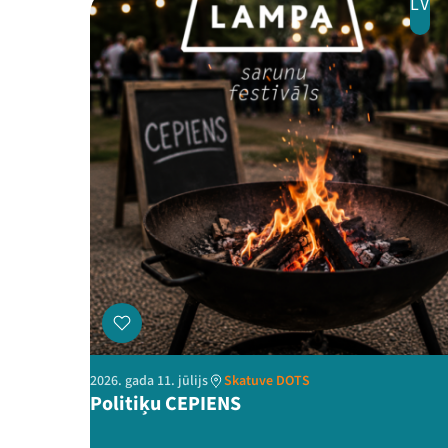
LV
2026. gada 11. jūlijs
Skatuve DOTS
Politiķu CEPIENS