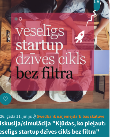
LV
26. gada 11. jūlijs
Swedbank uzņēmējdarbības skatuve
iskusija/simulācija "Kļūdas, ko pieļaut:
eselīgs startup dzīves cikls bez filtra"