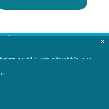
iem!
formāciju!
 datplūsmu. Detalizētāk:
https://festivalslampa.lv/lv/lietosanas-
Pieteikties
ngs