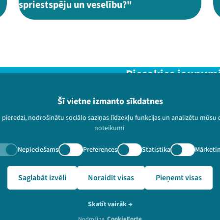
spriestspēju un veselību?"
Piesakies jaunum
Nepalaid garām aktuālāko in
Šī vietne izmanto sīkdatnes
u pieredzi, nodrošinātu sociālo saziņas līdzekļu funkcijas un analizētu mūsu
noteikumi
Nepieciešams
Preferences
Statistika
Mārketi
paturētas.
🔗 https://festivalslampa.lv/lv/video-arhivs/2442
Saglabāt izvēli
Noraidīt visas
Pieņemt visas
Skatīt vairāk
→
CookieForte
Nodrošina