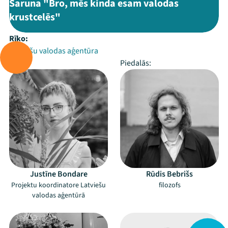
Saruna "Bro, mēs kinda esam valodas
krustcelēs"
Rīko:
Latviešu valodas aģentūra
Vada:
Piedalās:
Justīne Bondare
Rūdis Bebrišs
Projektu koordinatore Latviešu
filozofs
valodas aģentūrā