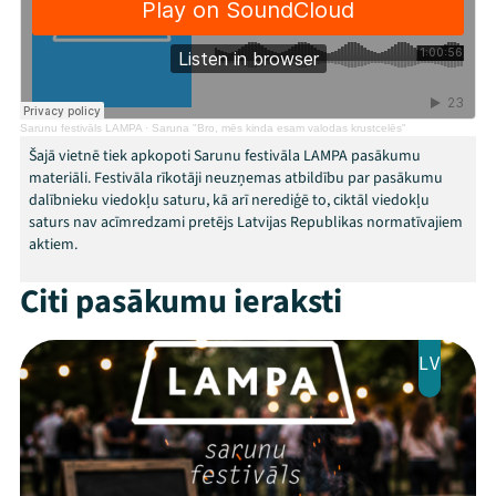
Programma
Arhīvs
Viņi bija LAMPĀ 2026
Sarunu festivāls LAMPA
·
Saruna "Bro, mēs kinda esam valodas krustcelēs"
Šajā vietnē tiek apkopoti Sarunu festivāla LAMPA pasākumu
Jaunumi
materiāli. Festivāla rīkotāji neuzņemas atbildību par pasākumu
dalībnieku viedokļu saturu, kā arī nerediģē to, ciktāl viedokļu
Ziedo
saturs nav acīmredzami pretējs Latvijas Republikas normatīvajiem
aktiem.
Veikals
Citi pasākumu ieraksti
Kontakti
LV