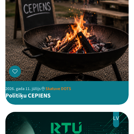
Threads
Facebook
Youtube
X
Instagram
Flick
TikTok
2026. gada 11. jūlijs
Skatuve DOTS
Politiķu CEPIENS
LV