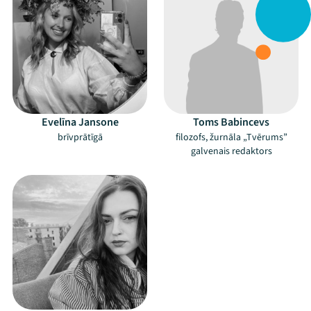
Evelīna Jansone
Toms Babincevs
brīvprātīgā
filozofs, žurnāla „Tvērums”
galvenais redaktors