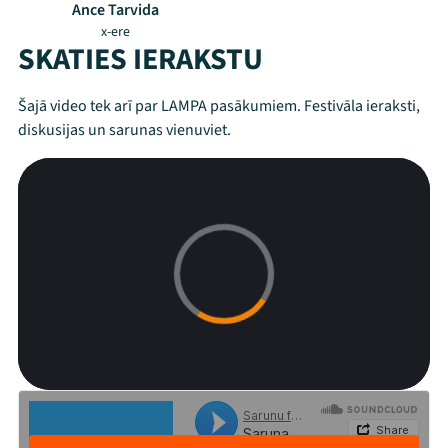
Ance Tarvida
x-ere
SKATIES IERAKSTU
Šajā video tek arī par LAMPA pasākumiem. Festivāla ieraksti,
diskusijas un sarunas vienuviet.
Mana programma
Festivāls