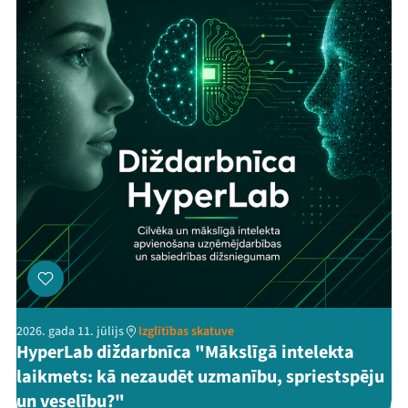
2026. gada 11. jūlijs
Izglītības skatuve
HyperLab diždarbnīca "Mākslīgā intelekta
laikmets: kā nezaudēt uzmanību, spriestspēju
un veselību?"