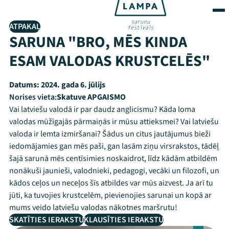
ATPAKAĻ
SARUNA "BRO, MĒS KINDA
ESAM VALODAS KRUSTCELĒS"
Datums:
2024. gada 6. jūlijs
Norises vieta:
Skatuve APGAISMO
Vai latviešu valodā ir par daudz anglicismu? Kāda loma
valodas mūžīgajās pārmaiņās ir mūsu attieksmei? Vai latviešu
valoda ir lemta izmiršanai? Šādus un citus jautājumus bieži
iedomājamies gan mēs paši, gan lasām ziņu virsrakstos, tādēļ
šajā sarunā mēs centīsimies noskaidrot, līdz kādām atbildēm
nonākuši jaunieši, valodnieki, pedagogi, vecāki un filozofi, un
kādos ceļos un neceļos šīs atbildes var mūs aizvest. Ja arī tu
jūti, ka tuvojies krustcelēm, pievienojies sarunai un kopā ar
mums veido latviešu valodas nākotnes maršrutu!
SKATĪTIES IERAKSTU
KLAUSĪTIES IERAKSTU