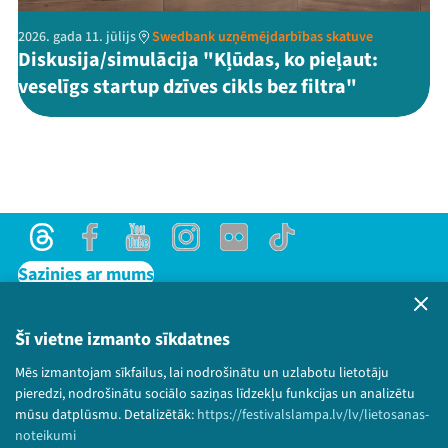
2026. gada 11. jūlijs
Swedbank uzņēmējdarbības skatuve
Diskusija/simulācija "Kļūdas, ko pieļaut:
veselīgs startup dzīves cikls bez filtra"
Threads
Facebook
Youtube
Instagram
Flick
TikTok
Sazinies ar mums
Privātuma politika
Lietošanas noteikumi un sīkdatņu politika
Šī vietne izmanto sīkdatnes
Bērnu aizsardzības politika
Mēs izmantojam sīkfailus, lai nodrošinātu un uzlabotu lietotāju
© 2026 Sarunu festivāls LAMPA Visas tiesības
pieredzi, nodrošinātu sociālo saziņas līdzekļu funkcijas un analizētu
paturētas.
mūsu datplūsmu. Detalizētāk:
https://festivalslampa.lv/lv/lietosanas-
noteikumi