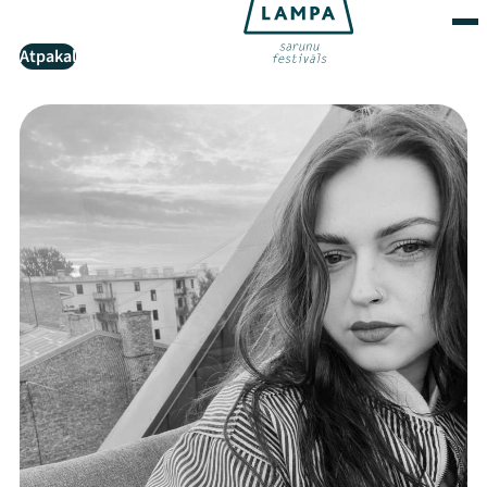
Atpakaļ