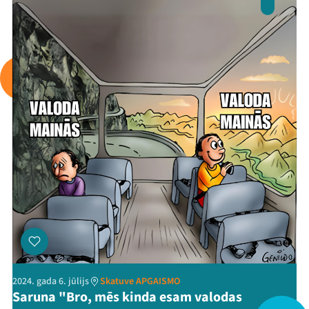
Arhīvs
Viņi bija LAMPĀ 2026
Jaunumi
Ziedo
Veikals
Kontakti
2024. gada 6. jūlijs
Skatuve APGAISMO
Saruna "Bro, mēs kinda esam valodas