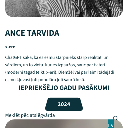
ANCE TARVIDA
x-ere
ChatGPT saka, ka es esmu starpnieks starp realitāti un
vārdiem, un to vietu, kur es izpaužos, sauc par tviteri
(moderni tagad teikt: x-eri). Diemžēl vai par laimi tādejādi
esmu kļuvusi ļoti populāra ļoti šaurā lokā.
IEPRIEKŠĒJO GADU PASĀKUMI
Mana programma
2024
Festivāls
Programma
LV