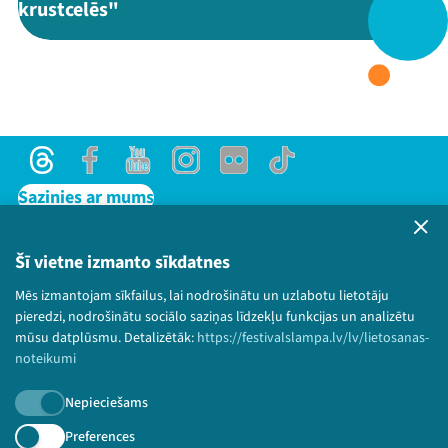
krustcelēs"
Threads
Facebook
Youtube
X
Instagram
Flick
TikTok
Threads
Facebook
Youtube
Instagram
Flick
TikTok
Sazinies ar mums
Privātuma politika
Lietošanas noteikumi un sīkdatņu politika
Šī vietne izmanto sīkdatnes
Bērnu aizsardzības politika
Mēs izmantojam sīkfailus, lai nodrošinātu un uzlabotu lietotāju
© 2026 Sarunu festivāls LAMPA Visas tiesības
pieredzi, nodrošinātu sociālo saziņas līdzekļu funkcijas un analizētu
paturētas.
mūsu datplūsmu. Detalizētāk:
https://festivalslampa.lv/lv/lietosanas-
noteikumi
Nepieciešams
Piesakies jaunumiem!
Preferences