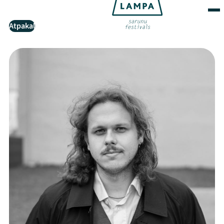
Atpakaļ