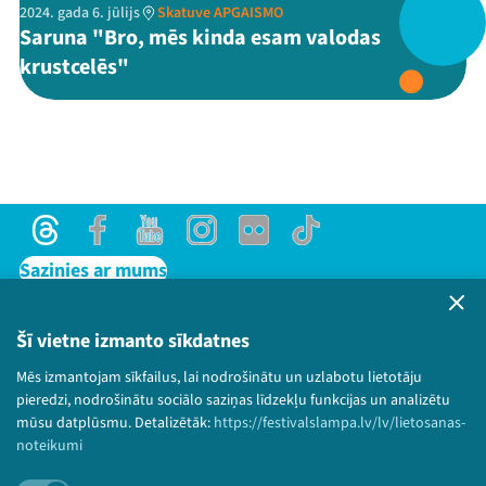
2024. gada 6. jūlijs
Skatuve APGAISMO
Saruna "Bro, mēs kinda esam valodas
Threads
Facebook
Youtube
X
Instagram
Flick
TikTok
krustcelēs"
Threads
Facebook
Youtube
Instagram
Flick
TikTok
Sazinies ar mums
Privātuma politika
Lietošanas noteikumi un sīkdatņu politika
Šī vietne izmanto sīkdatnes
Bērnu aizsardzības politika
Mēs izmantojam sīkfailus, lai nodrošinātu un uzlabotu lietotāju
© 2026 Sarunu festivāls LAMPA Visas tiesības
pieredzi, nodrošinātu sociālo saziņas līdzekļu funkcijas un analizētu
paturētas.
mūsu datplūsmu. Detalizētāk:
https://festivalslampa.lv/lv/lietosanas-
noteikumi