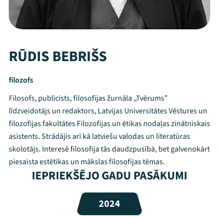
RŪDIS BEBRIŠS
filozofs
Filosofs, publicists, filosofijas žurnāla „Tvērums”
līdzveidotājs un redaktors, Latvijas Universitātes Vēstures un
filozofijas fakultātes Filozofijas un ētikas nodaļas zinātniskais
asistents. Strādājis arī kā latviešu valodas un literatūras
skolotājs. Interesē filosofija tās daudzpusībā, bet galvenokārt
piesaista estētikas un mākslas filosofijas tēmas.
Mana programma
IEPRIEKŠĒJO GADU PASĀKUMI
Festivāls
2024