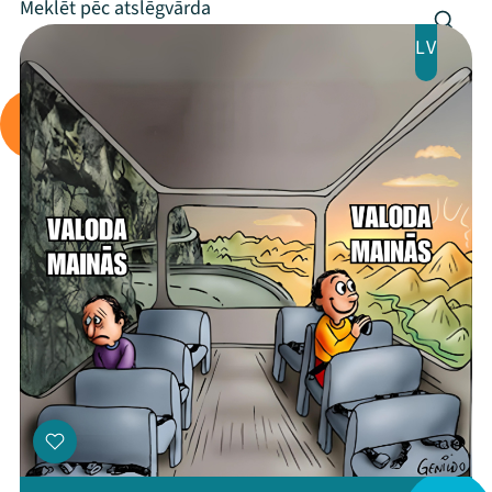
Programma
LV
Arhīvs
Viņi bija LAMPĀ 2026
Jaunumi
Ziedo
Veikals
Kontakti