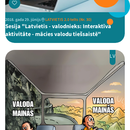
2018. gada 29. jūnijs
LATVIETIS 2.0 telts (Nr. 30)
Sesija "Latvietis - valodnieks: Interaktīva
aktivitāte - mācies valodu tiešsaistē"
LV
Mana programma
Festivāls
Programma
Arhīvs