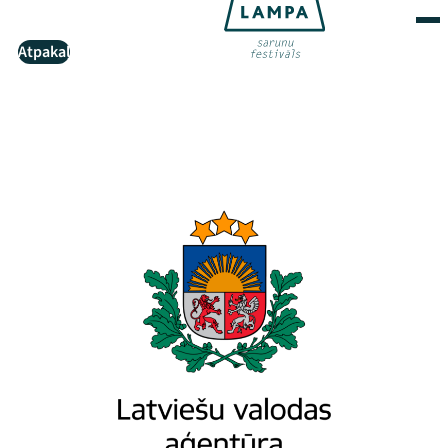
Atpakaļ