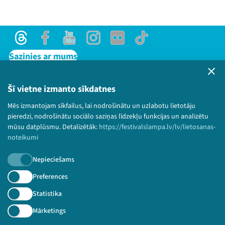
Threads
Facebook
Youtube
Instagram
Flick
TikTok
Sazinies ar mums
Privātuma politika
Lietošanas noteikumi un sīkdatņu politika
Šī vietne izmanto sīkdatnes
Bērnu aizsardzības politika
Mēs izmantojam sīkfailus, lai nodrošinātu un uzlabotu lietotāju
© 2026 Sarunu festivāls LAMPA Visas tiesības
pieredzi, nodrošinātu sociālo saziņas līdzekļu funkcijas un analizētu
paturētas.
mūsu datplūsmu. Detalizētāk:
https://festivalslampa.lv/lv/lietosanas-
noteikumi
Nepieciešams
Piesakies jaunumiem!
Preferences
Statistika
Nepalaid garām aktuālāko informāciju!
Mārketings