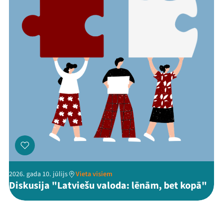
2026. gada 10. jūlijs
Vieta visiem
Diskusija "Latviešu valoda: lēnām, bet kopā"