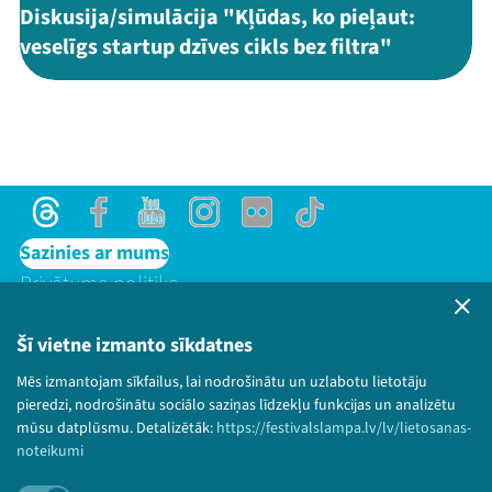
Diskusija/simulācija "Kļūdas, ko pieļaut:
veselīgs startup dzīves cikls bez filtra"
Threads
Facebook
Youtube
Instagram
Flick
TikTok
Sazinies ar mums
Privātuma politika
Lietošanas noteikumi un sīkdatņu politika
Bērnu aizsardzības politika
Šī vietne izmanto sīkdatnes
© 2026 Sarunu festivāls LAMPA Visas tiesības
Mēs izmantojam sīkfailus, lai nodrošinātu un uzlabotu lietotāju
paturētas.
pieredzi, nodrošinātu sociālo saziņas līdzekļu funkcijas un analizētu
mūsu datplūsmu. Detalizētāk:
https://festivalslampa.lv/lv/lietosanas-
noteikumi