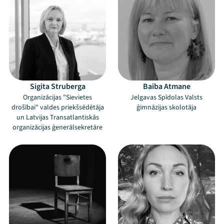
Mana programma
Sigita Struberga
Baiba Atmane
Festivāls
Organizācijas "Sievietes
Jelgavas Spīdolas Valsts
drošībai" valdes priekšsēdētāja
ģimnāzijas skolotāja
Programma
un Latvijas Transatlantiskās
organizācijas ģenerālsekretāre
Arhīvs
Viņi bija LAMPĀ 2026
Jaunumi
Ziedo