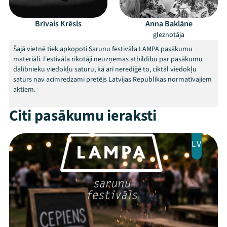
Veikals
Brīvais Krēsls
Anna Baklāne
Kontakti
gleznotāja
Šajā vietnē tiek apkopoti Sarunu festivāla LAMPA pasākumu
materiāli. Festivāla rīkotāji neuzņemas atbildību par pasākumu
dalībnieku viedokļu saturu, kā arī nerediģē to, ciktāl viedokļu
saturs nav acīmredzami pretējs Latvijas Republikas normatīvajiem
aktiem.
Citi pasākumu ieraksti
Threads
Facebook
Youtube
X
Instagram
Flick
TikTok
LV