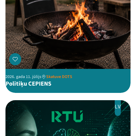
2026. gada 11. jūlijs
Skatuve DOTS
Politiķu CEPIENS
LV