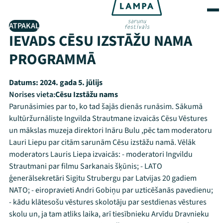
ATPAKAĻ
IEVADS CĒSU IZSTĀŽU NAMA
PROGRAMMĀ
Datums:
2024. gada 5. jūlijs
Norises vieta:
Cēsu Izstāžu nams
Parunāsimies par to, ko tad šajās dienās runāsim. Sākumā
kultūržurnāliste Ingvilda Strautmane izvaicās Cēsu Vēstures
un mākslas muzeja direktori Ināru Bulu ,pēc tam moderatoru
Lauri Liepu par citām sarunām Cēsu izstāžu namā. Vēlāk
moderators Lauris Liepa izvaicās: - moderatori Ingvildu
Strautmani par filmu Sarkanais šķūnis; - LATO
ģenerālsekretāri Sigitu Strubergu par Latvijas 20 gadiem
NATO; - eiropravieti Andri Gobiņu par uzticēšanās pavedienu;
- kādu klātesošu vēstures skolotāju par sestdienas vēstures
skolu un, ja tam atliks laika, arī tiesībnieku Arvīdu Dravnieku