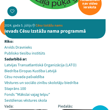
nav video
ieraksta
2024. gada 5. jūlijs
Cēsu Izstāžu nams
Ievads Cēsu Izstāžu nama programmā
Rīko:
Arvīds Dravnieks
Publisko tiesību institūts
Sadarbībā ar:
Latvijas Transatlantiskā Organizācija (LATO)
Biedrība Eiropas Kustība Latvijā
Cēsu novada pašvaldība
Vēstures un sociālo zinību skolotāju biedrība
Staprāns 100
Fonds "Mākslai vajag telpu"
Sestdienas vēstures skola
Vada:
Piedalās: