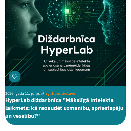
2026. gada 11. jūlijs
Izglītības skatuve
HyperLab diždarbnīca "Mākslīgā intelekta
laikmets: kā nezaudēt uzmanību, spriestspēju
un veselību?"