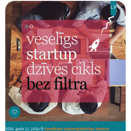
LV
2026. gada 11. jūlijs
Swedbank uzņēmējdarbības skatuve