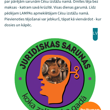
par pārējām sarunām Cēsu izstāžu namā. Omītes tēja bez
maksas - katram savā krūzītē. Visas dienas garumā. Līdz
pēdējam LAMPAs apmeklētājam Cēsu izstāžu namā.
Pievienoties tējošanai var jebkurš, tāpat kā vienvārdot - kur
dosies un kāpēc.
LV
Pasākumam