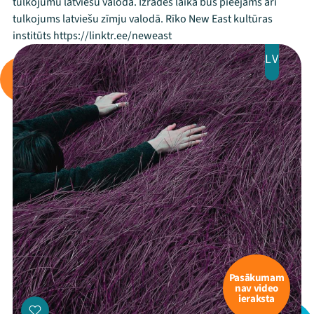
tulkojumu latviešu valodā. Izrādes laikā būs pieejams arī
tulkojums latviešu zīmju valodā. Rīko New East kultūras
institūts https://linktr.ee/neweast
LV
Pasākumam
nav video
ieraksta