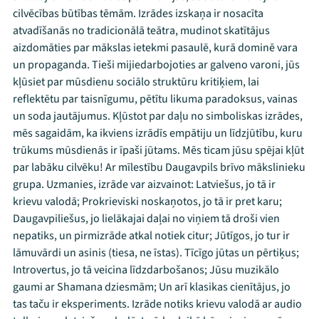
cilvēcības būtības tēmām. Izrādes izskaņa ir nosacīta
atvadīšanās no tradicionālā teātra, mudinot skatītājus
aizdomāties par mākslas ietekmi pasaulē, kurā dominē vara
un propaganda. Tieši mijiedarbojoties ar galveno varoni, jūs
kļūsiet par mūsdienu sociālo struktūru kritiķiem, lai
reflektētu par taisnīgumu, pētītu likuma paradoksus, vainas
un soda jautājumus. Kļūstot par daļu no simboliskas izrādes,
mēs sagaidām, ka ikviens izrādīs empātiju un līdzjūtību, kuru
trūkums mūsdienās ir īpaši jūtams. Mēs ticam jūsu spējai kļūt
par labāku cilvēku! Ar mīlestību Daugavpils brīvo mākslinieku
grupa. Uzmanies, izrāde var aizvainot: Latviešus, jo tā ir
krievu valodā; Prokrieviski noskaņotos, jo tā ir pret karu;
Daugavpiliešus, jo lielākajai daļai no viņiem tā droši vien
nepatiks, un pirmizrāde atkal notiek citur; Jūtīgos, jo tur ir
lāmuvārdi un asinis (tiesa, ne īstas). Tīcīgo jūtas un pērtiķus;
Introvertus, jo tā veicina līdzdarbošanos; Jūsu muzikālo
gaumi ar Shamana dziesmām; Un arī klasikas cienītājus, jo
tas taču ir eksperiments. Izrāde notiks krievu valodā ar audio