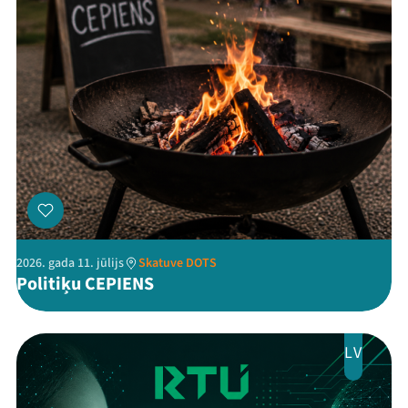
Threads
Facebook
Youtube
X
Instagram
Flick
TikTok
2026. gada 11. jūlijs
Skatuve DOTS
Politiķu CEPIENS
LV