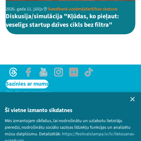
2026. gada 11. jūlijs
Swedbank uzņēmējdarbības skatuve
Diskusija/simulācija "Kļūdas, ko pieļaut:
veselīgs startup dzīves cikls bez filtra"
Threads
Facebook
Youtube
Instagram
Flick
TikTok
Sazinies ar mums
Privātuma politika
Lietošanas noteikumi un sīkdatņu politika
Bērnu aizsardzības politika
Šī vietne izmanto sīkdatnes
© 2026 Sarunu festivāls LAMPA Visas tiesības
Mēs izmantojam sīkfailus, lai nodrošinātu un uzlabotu lietotāju
paturētas.
pieredzi, nodrošinātu sociālo saziņas līdzekļu funkcijas un analizētu
mūsu datplūsmu. Detalizētāk:
https://festivalslampa.lv/lv/lietosanas-
noteikumi