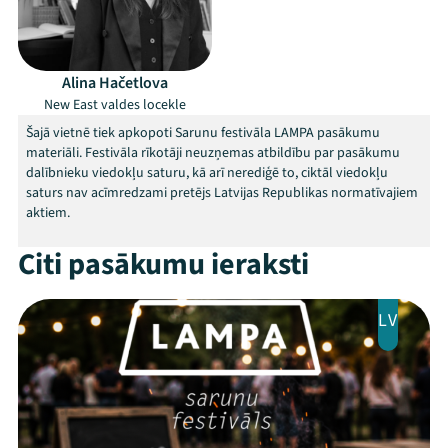
Programma
Arhīvs
Alina Hačetlova
New East valdes locekle
Viņi bija LAMPĀ 2026
Šajā vietnē tiek apkopoti Sarunu festivāla LAMPA pasākumu
materiāli. Festivāla rīkotāji neuzņemas atbildību par pasākumu
Jaunumi
dalībnieku viedokļu saturu, kā arī nerediģē to, ciktāl viedokļu
saturs nav acīmredzami pretējs Latvijas Republikas normatīvajiem
Ziedo
aktiem.
Veikals
Citi pasākumu ieraksti
Kontakti
LV