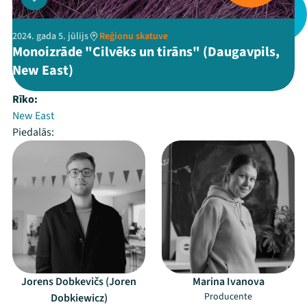
2024. gada 5. jūlijs
Reģionu skatuve
Monoizrāde "Cilvēks un tirāns" (Daugavpils,
New East)
Rīko:
New East
Piedalās:
Jorens Dobkevičs (Joren
Marina Ivanova
Producente
Dobkiewicz)