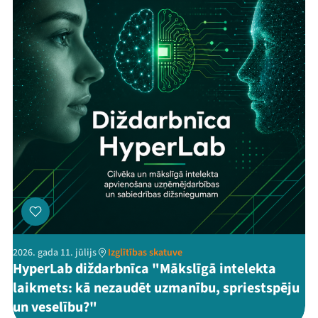
2026. gada 11. jūlijs
Izglītības skatuve
HyperLab diždarbnīca "Mākslīgā intelekta
laikmets: kā nezaudēt uzmanību, spriestspēju
un veselību?"