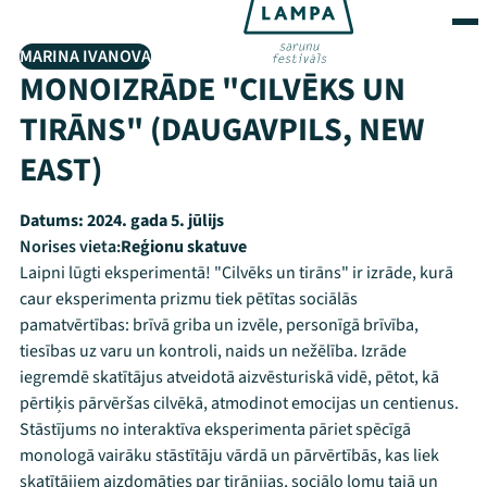
MARINA IVANOVA
MONOIZRĀDE "CILVĒKS UN
TIRĀNS" (DAUGAVPILS, NEW
EAST)
Datums:
2024. gada 5. jūlijs
Norises vieta:
Reģionu skatuve
Laipni lūgti eksperimentā! "Cilvēks un tirāns" ir izrāde, kurā
caur eksperimenta prizmu tiek pētītas sociālās
pamatvērtības: brīvā griba un izvēle, personīgā brīvība,
tiesības uz varu un kontroli, naids un nežēlība. Izrāde
iegremdē skatītājus atveidotā aizvēsturiskā vidē, pētot, kā
pērtiķis pārvēršas cilvēkā, atmodinot emocijas un centienus.
Stāstījums no interaktīva eksperimenta pāriet spēcīgā
monologā vairāku stāstītāju vārdā un pārvērtībās, kas liek
skatītājiem aizdomāties par tirānijas, sociālo lomu tajā un