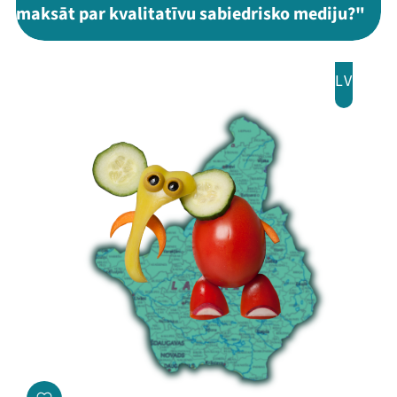
maksāt par kvalitatīvu sabiedrisko mediju?"
LV
Mana programma
Festivāls