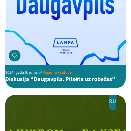
2024. gada 6. jūlijs
Reģionu skatuve
Diskusija “Daugavpils. Pilsēta uz robežas”
RU