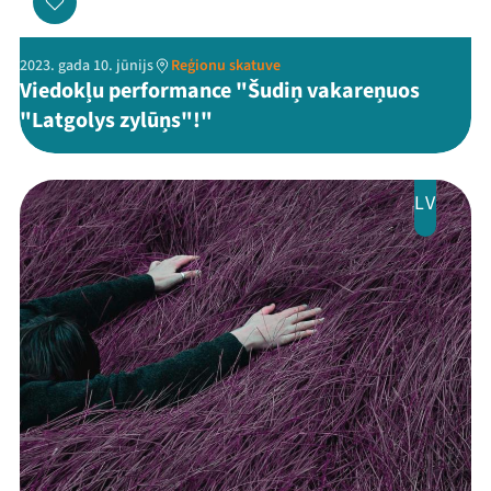
Programma
2023. gada 10. jūnijs
Reģionu skatuve
Arhīvs
Viedokļu performance "Šudiņ vakareņuos
"Latgolys zylūņs"!"
Viņi bija LAMPĀ 2026
Jaunumi
LV
Ziedo
Veikals
Kontakti