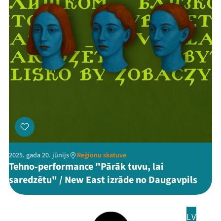
2025. gada 20. jūnijs
Reģionu skatuve
Tehno-performance "Pārāk tuvu, lai
saredzētu" / New East izrāde no Daugavpils
LV