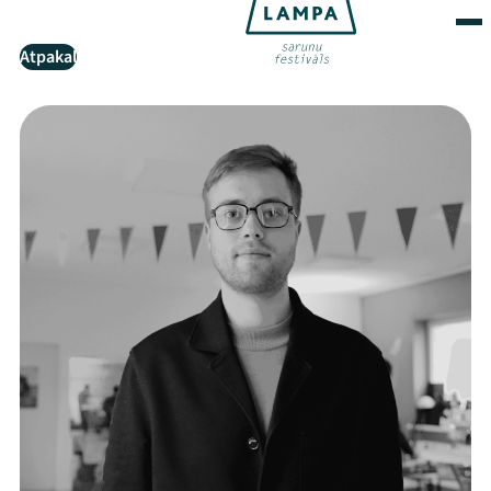
Atpakaļ