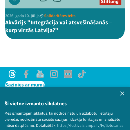
2026. gada 10. jūlijs
Solidaritātes telts
Akvārijs "Integrācija vai atsvešināšanās –
kurp virzās Latvija?"
Threads
Facebook
Youtube
Instagram
Flick
TikTok
Sazinies ar mums
Privātuma politika
Lietošanas noteikumi un sīkdatņu politika
Šī vietne izmanto sīkdatnes
Bērnu aizsardzības politika
Mēs izmantojam sīkfailus, lai nodrošinātu un uzlabotu lietotāju
© 2026 Sarunu festivāls LAMPA Visas tiesības
pieredzi, nodrošinātu sociālo saziņas līdzekļu funkcijas un analizētu
paturētas.
mūsu datplūsmu. Detalizētāk:
https://festivalslampa.lv/lv/lietosanas-