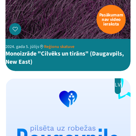
Pasākumam
nav video
Threads
Facebook
Youtube
X
Instagram
Flick
TikTok
ieraksta
2024. gada 5. jūlijs
Reģionu skatuve
Monoizrāde "Cilvēks un tirāns" (Daugavpils,
New East)
LV