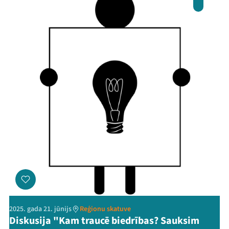
2025. gada 21. jūnijs
Reģionu skatuve
Diskusija "Kam traucē biedrības? Sauksim