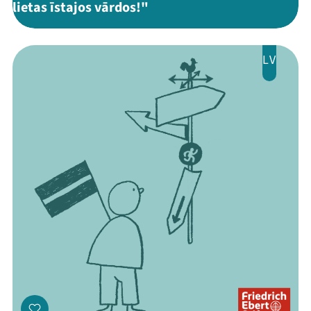
lietas īstajos vārdos!"
LV