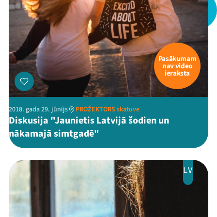
Pasākumam
nav video
ieraksta
2018. gada 29. jūnijs
PROŽEKTORS skatuve
Diskusija "Jaunietis Latvijā šodien un
nākamajā simtgadē"
LV