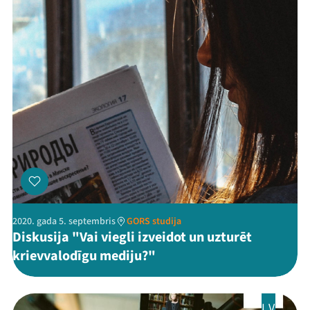
2020. gada 5. septembris
GORS studija
Diskusija "Vai viegli izveidot un uzturēt
krievvalodīgu mediju?"
LV