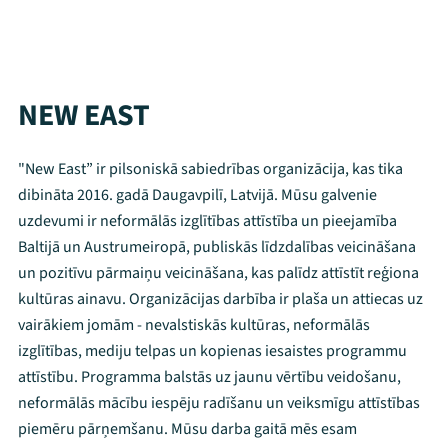
NEW EAST
"New East” ir pilsoniskā sabiedrības organizācija, kas tika
dibināta 2016. gadā Daugavpilī, Latvijā. Mūsu galvenie
uzdevumi ir neformālās izglītības attīstība un pieejamība
Baltijā un Austrumeiropā, publiskās līdzdalības veicināšana
un pozitīvu pārmaiņu veicināšana, kas palīdz attīstīt reģiona
kultūras ainavu. Organizācijas darbība ir plaša un attiecas uz
vairākiem jomām - nevalstiskās kultūras, neformālās
izglītības, mediju telpas un kopienas iesaistes programmu
attīstību. Programma balstās uz jaunu vērtību veidošanu,
neformālās mācību iespēju radīšanu un veiksmīgu attīstības
piemēru pārņemšanu. Mūsu darba gaitā mēs esam