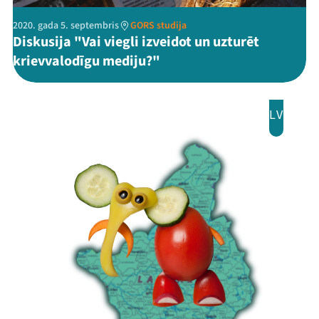
2020. gada 5. septembris
GORS studija
Diskusija "Vai viegli izveidot un uzturēt
krievvalodīgu mediju?"
LV
Mana programma
Festivāls
Programma