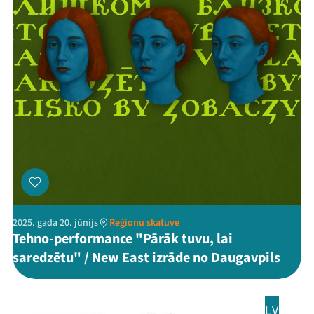
2025. gada 20. jūnijs
Reģionu skatuve
Tehno-performance "Pārāk tuvu, lai
saredzētu" / New East izrāde no Daugavpils
LV