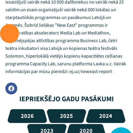
iesaistījuši vairāk nekā 10 000 dalībniekus no vairāk nekā 25
valstīm un esam organizējuši vairāk nekā 500 lokālas un
starptautiskās programmas un pasākumus Latvijā un
ārzemēs. Šobrīd lielākas "New East" programmas ir
medijpratības akselerators Media Lab un Mediathon,
uzņēmējspējas attīstības programma Business Lab, četri
teātra inkubatori visa Latvijā un kopienas teātra festivāls
Solomon, hiperlokālā vietējo kopienu kapacitātes celšanas
programma Capacity Lab, sarunu platforma Lavka u.c. Vairāk
informācijas par mūsu pieredzi: ej.uz/neweast-report
IEPRIEKŠĒJO GADU PASĀKUMI
2026
2025
2024
2023
2020