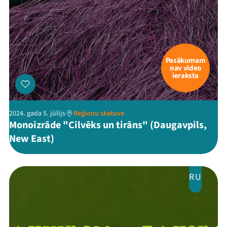
Threads
Facebook
Youtube
X
Instagram
Flick
TikTok
Pasākumam
nav video
ieraksta
2024. gada 5. jūlijs
Reģionu skatuve
Monoizrāde "Cilvēks un tirāns" (Daugavpils,
New East)
RU