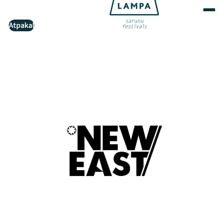
Atpakaļ