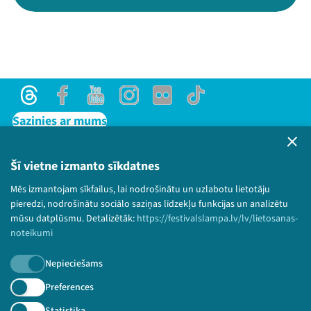
Threads
Facebook
Youtube
Instagram
Flick
TikTok
Sazinies ar mums
Privātuma politika
Lietošanas noteikumi un sīkdatņu politika
Šī vietne izmanto sīkdatnes
Bērnu aizsardzības politika
Mēs izmantojam sīkfailus, lai nodrošinātu un uzlabotu lietotāju
© 2026 Sarunu festivāls LAMPA Visas tiesības
pieredzi, nodrošinātu sociālo saziņas līdzekļu funkcijas un analizētu
paturētas.
mūsu datplūsmu. Detalizētāk:
https://festivalslampa.lv/lv/lietosanas-
noteikumi
Nepieciešams
Piesakies jaunumiem!
Preferences
Statistika