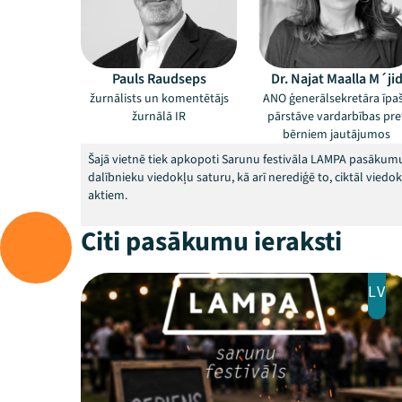
Pauls Raudseps
Dr. Najat Maalla M´ji
žurnālists un komentētājs
ANO ģenerālsekretāra īpa
žurnālā IR
pārstāve vardarbības pre
bērniem jautājumos
Šajā vietnē tiek apkopoti Sarunu festivāla LAMPA pasākumu
dalībnieku viedokļu saturu, kā arī nerediģē to, ciktāl vied
aktiem.
Citi pasākumu ieraksti
LV