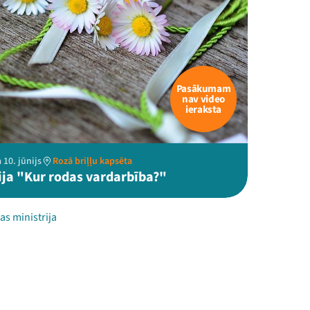
Pasākumam
nav video
ieraksta
 10. jūnijs
Rozā briļļu kapsēta
ija "Kur rodas vardarbība?"
as ministrija