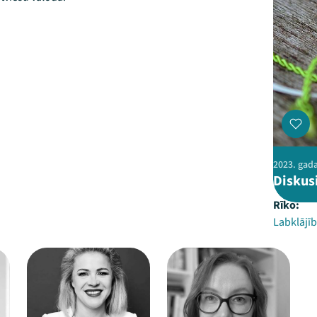
2023. gada
Diskus
Rīko:
Labklājīb