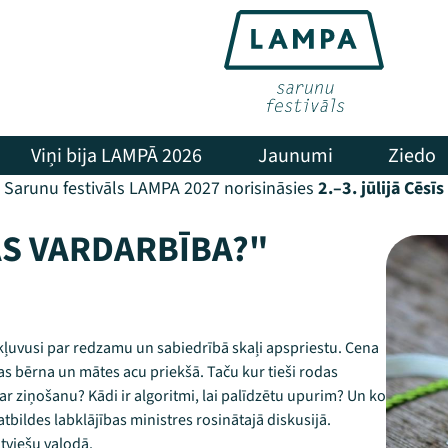
Viņi bija LAMPĀ 2026
Jaunumi
Ziedo
Sarunu festivāls LAMPA 2027 norisināsies
2.–3. jūlijā Cēsīs
AS VARDARBĪBA?"
kļuvusi par redzamu un sabiedrībā skaļi apspriestu. Cena
ņas bērna un mātes acu priekšā. Taču kur tieši rodas
ar ziņošanu? Kādi ir algoritmi, lai palīdzētu upurim? Un ko
bildes labklājības ministres rosinātajā diskusijā.
tviešu valodā.