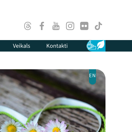
Threads
Facebook
Youtube
Instagram
Flick
TikTok
Veikals
Kontakti
Pieejamība
Ilgtspēja
EN