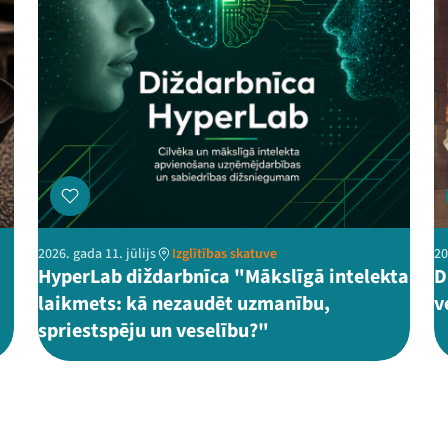
2026. gada 11. jūlijs
Izglītības skatuve
20
HyperLab diždarbnīca "Mākslīgā intelekta
D
laikmets: kā nezaudēt uzmanību,
v
spriestspēju un veselību?"