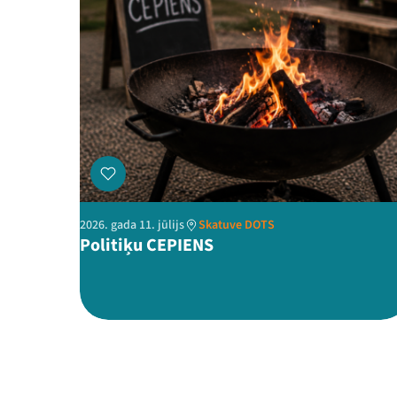
2026. gada 11. jūlijs
Skatuve DOTS
Politiķu CEPIENS