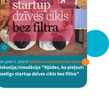
26. gada 11. jūlijs
Swedbank uzņēmējdarbības skatuve
iskusija/simulācija "Kļūdas, ko pieļaut:
eselīgs startup dzīves cikls bez filtra"