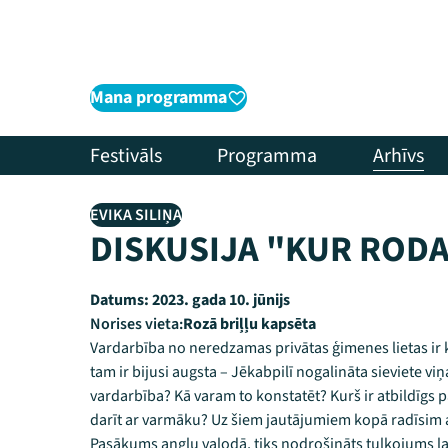
Mana programma
Festivāls
Programma
Arhīvs
EVIKA SILIŅA
DISKUSIJA "KUR ROD
Datums:
2023. gada 10. jūnijs
Norises vieta:
Rozā briļļu kapsēta
Vardarbība no neredzamas privātas ģimenes lietas ir 
tam ir bijusi augsta – Jēkabpilī nogalināta sieviete vi
vardarbība? Kā varam to konstatēt? Kurš ir atbildīgs p
darīt ar varmāku? Uz šiem jautājumiem kopā radīsim at
Pasākums angļu valodā, tiks nodrošināts tulkojums la