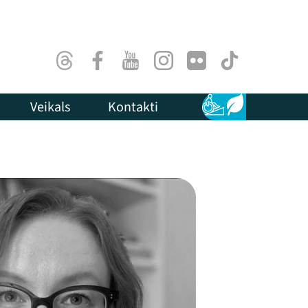
Threads
Facebook
Youtube
Instagram
Flick
TikTok
Veikals
Kontakti
Pieejamība
Ilgtspēja