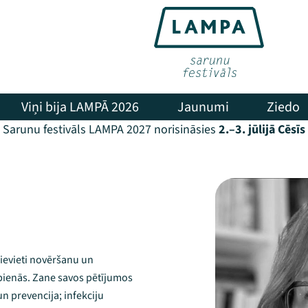
Viņi bija LAMPĀ 2026
Jaunumi
Ziedo
Sarunu festivāls LAMPA 2027 norisināsies
2.–3. jūlijā Cēsīs
sievieti novēršanu un
ienās. Zane savos pētījumos
 prevencija; infekciju