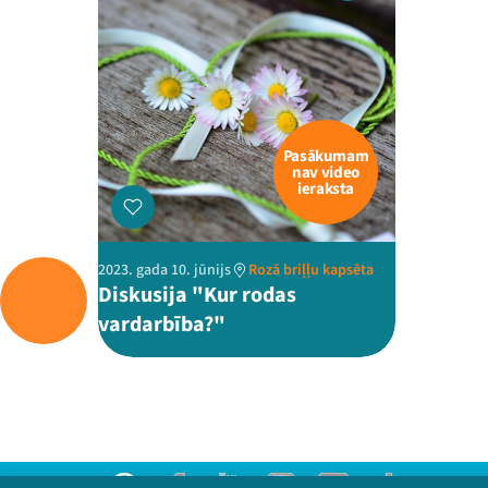
Pasākumam
nav video
ieraksta
2023. gada 10. jūnijs
Rozā briļļu kapsēta
Diskusija "Kur rodas
vardarbība?"