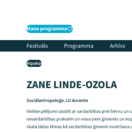
Mana programma
Festivāls
Programma
Arhīvs
Atpakaļ
ZANE LINDE-OZOLA
Sociālantropoloģe, LU docente
Veiktie pētījumi saistīti ar vardarbības pret bērnu un 
nevardarbības praksēm un resursiem ģimenēs un kop
skata tādas tēmas kā vardarbības ģimenē novēršana un