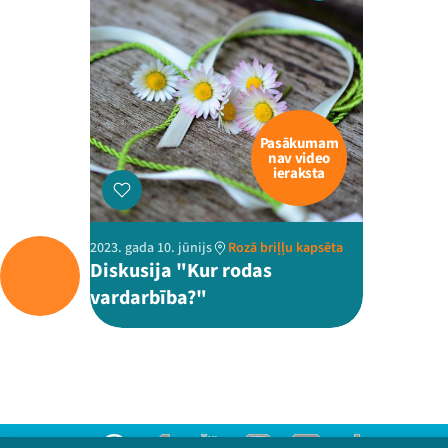
Pasākumam
nav video
ieraksta
2023. gada 10. jūnijs
Rozā briļļu kapsēta
Diskusija "Kur rodas
vardarbība?"