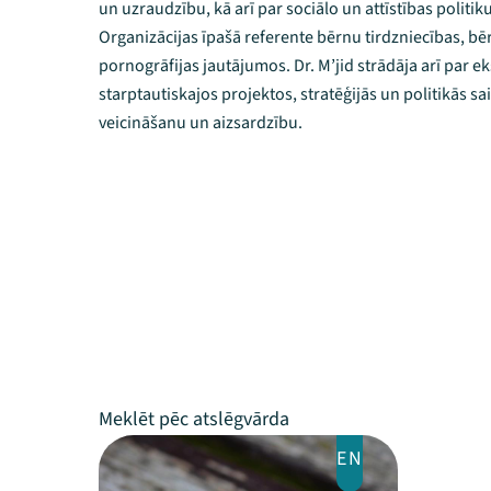
un uzraudzību, kā arī par sociālo un attīstības politik
Organizācijas īpašā referente bērnu tirdzniecības, bē
pornogrāfijas jautājumos. Dr. M’jid strādāja arī par e
starptautiskajos projektos, stratēģijās un politikās sa
veicināšanu un aizsardzību.
EN