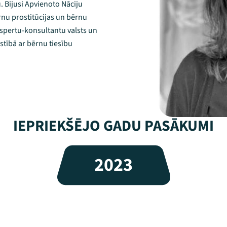
u. Bijusi Apvienoto Nāciju
rnu prostitūcijas un bērnu
kspertu-konsultantu valsts un
istībā ar bērnu tiesību
IEPRIEKŠĒJO GADU PASĀKUMI
2023