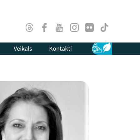
Threads
Facebook
Youtube
Instagram
Flick
TikTok
Veikals
Kontakti
Pieejamība
Ilgtspēja