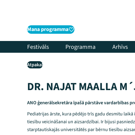
Mana programma
Festivāls
Programma
Arhīvs
Atpakaļ
DR. NAJAT MAALLA M´
ANO ģenerālsekretāra īpašā pārstāve vardarbības p
Pediatrijas ārste, kura pēdējo trīs gadu desmitu laikā i
tiesību veicināšanai un aizsardzībai. Ir bijusi pasnie
starptautiskajās universitātēs par bērnu tiesību aizs