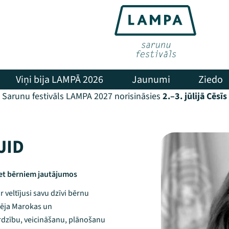
Viņi bija LAMPĀ 2026
Jaunumi
Ziedo
Sarunu festivāls LAMPA 2027 norisināsies
2.–3. jūlijā Cēsīs
JID
ret bērniem jautājumos
r veltījusi savu dzīvi bērnu
dzēja Marokas un
ardzību, veicināšanu, plānošanu