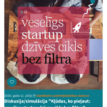
2026. gada 11. jūlijs
Swedbank uzņēmējdarbības skatuve
Diskusija/simulācija "Kļūdas, ko pieļaut: