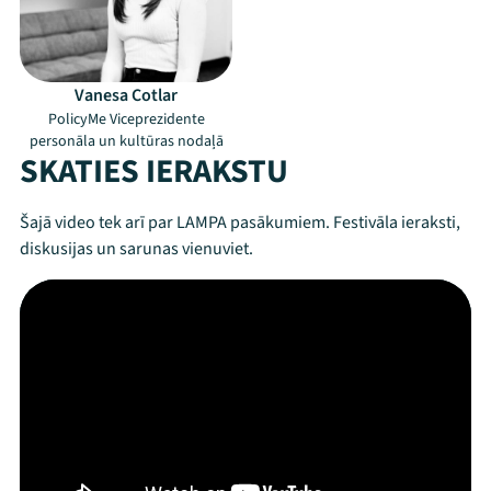
Vanesa Cotlar
Mana programma
PolicyMe Viceprezidente
personāla un kultūras nodaļā
SKATIES IERAKSTU
Festivāls
Programma
Šajā video tek arī par LAMPA pasākumiem. Festivāla ieraksti,
diskusijas un sarunas vienuviet.
Arhīvs
Viņi bija LAMPĀ 2026
Jaunumi
Ziedo
Veikals