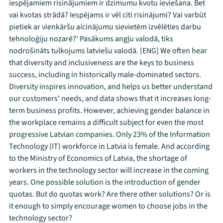
iespējamiem risinājumiem ir dzimumu kvotu ieviešana. Bet
vai kvotas strādā? Iespējams ir vēl citi risinājumi? Vai varbūt
pietiek ar vienkāršu aicinājumu sievietēm izvēlēties darbu
tehnoloģiju nozarē?’ Pasākums angļu valodā, tiks
nodrošināts tulkojums latviešu valodā. [ENG] We often hear
that diversity and inclusiveness are the keys to business
success, including in historically male-dominated sectors.
Diversity inspires innovation, and helps us better understand
our customers' needs, and data shows that it increases long-
term business profits. However, achieving gender balance in
the workplace remains a difficult subject for even the most
progressive Latvian companies. Only 23% of the Information
Technology (IT) workforce in Latvia is female. And according
to the Ministry of Economics of Latvia, the shortage of
workers in the technology sector will increase in the coming
years. One possible solution is the introduction of gender
quotas. But do quotas work? Are there other solutions? Or is
it enough to simply encourage women to choose jobs in the
technology sector?