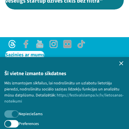
veselīgs startup dzīves cikls bez filtra"
Threads
Facebook
Youtube
Instagram
Flick
TikTok
Sazinies ar mums
Privātuma politika
Lietošanas noteikumi un sīkdatņu politika
Šī vietne izmanto sīkdatnes
Bērnu aizsardzības politika
Mēs izmantojam sīkfailus, lai nodrošinātu un uzlabotu lietotāju
© 2026 Sarunu festivāls LAMPA Visas tiesības
pieredzi, nodrošinātu sociālo saziņas līdzekļu funkcijas un analizētu
paturētas.
mūsu datplūsmu. Detalizētāk:
https://festivalslampa.lv/lv/lietosanas-
noteikumi
Nepieciešams
Piesakies jaunumiem!
Preferences