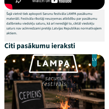
Kontakti
Šajā vietnē tiek apkopoti Sarunu festivāla LAMPA pasākumu
materiāli. Festivāla rīkotāji neuzņemas atbildību par pasākumu
dalībnieku viedokļu saturu, kā arī nerediģē to, ciktāl viedokļu
saturs nav acīmredzami pretējs Latvijas Republikas normatīvajiem
aktiem.
Citi pasākumu ieraksti
LV
Threads
Facebook
Youtube
X
Instagram
Flick
TikTok