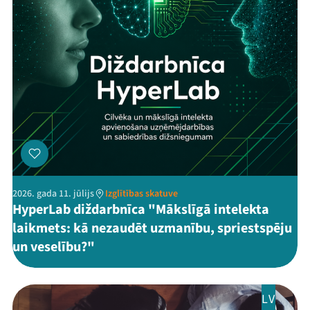
2026. gada 11. jūlijs
Izglītības skatuve
HyperLab diždarbnīca "Mākslīgā intelekta
laikmets: kā nezaudēt uzmanību, spriestspēju
un veselību?"
LV