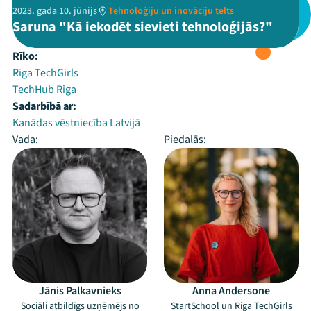
2023. gada 10. jūnijs
Tehnoloģiju un inovāciju telts
Saruna "Kā iekodēt sievieti tehnoloģijās?"
Rīko:
Riga TechGirls
TechHub Riga
Sadarbībā ar:
Kanādas vēstniecība Latvijā
Vada:
Piedalās:
Jānis Palkavnieks
Anna Andersone
Sociāli atbildīgs uzņēmējs no
StartSchool un Riga TechGirls