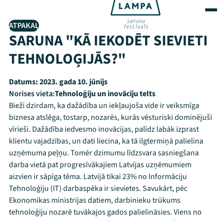
ATPAKAĻ
SARUNA "KĀ IEKODĒT SIEVIETI
TEHNOLOĢIJĀS?"
Datums:
2023. gada 10. jūnijs
Norises vieta:
Tehnoloģiju un inovāciju telts
Bieži dzirdam, ka dažādība un iekļaujoša vide ir veiksmīga
biznesa atslēga, tostarp, nozarēs, kurās vēsturiski dominējuši
vīrieši. Dažādība iedvesmo inovācijas, palīdz labāk izprast
klientu vajadzības, un dati liecina, ka tā ilgtermiņā palielina
uzņēmuma peļņu. Tomēr dzimumu līdzsvara sasniegšana
darba vietā pat progresīvākajiem Latvijas uzņēmumiem
aizvien ir sāpīga tēma. Latvijā tikai 23% no Informāciju
Tehnoloģiju (IT) darbaspēka ir sievietes. Savukārt, pēc
Ekonomikas ministrijas datiem, darbinieku trūkums
tehnoloģiju nozarē tuvākajos gados palielināsies. Viens no