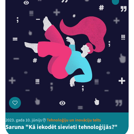
2023. gada 10. jūnijs
Tehnoloģiju un inovāciju telts
Saruna "Kā iekodēt sievieti tehnoloģijās?"