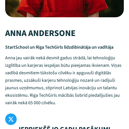
ANNA ANDERSONE
StartSchool un Riga TechGirls līdzdibinātāja un vadītāja
Anna jau vairāk nekā desmit gadus strādā, lai tehnoloģiju
izglītība un karjeras iespējas būtu pieejamas ikvienam. Viņas
vadībā desmitiem tūkstošu cilvēku ir apguvuši digitālās
prasmes, uzsākuši karjeru tehnoloģiju nozarē un radījuši
jaunus uzņēmumus, stiprinot Latvijas inovāciju un talantu
ekosistēmu. Riga TechGirls mācībās šobrīd piedalījušies jau
vairāk nekā 65 000 cilvēku.