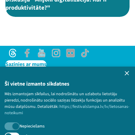
produktivitāte?"
Threads
Facebook
Youtube
Instagram
Flick
TikTok
Sazinies ar mums
Privātuma politika
Lietošanas noteikumi un sīkdatņu politika
Šī vietne izmanto sīkdatnes
Bērnu aizsardzības politika
Mēs izmantojam sīkfailus, lai nodrošinātu un uzlabotu lietotāju
© 2026 Sarunu festivāls LAMPA Visas tiesības
pieredzi, nodrošinātu sociālo saziņas līdzekļu funkcijas un analizētu
paturētas.
mūsu datplūsmu. Detalizētāk:
https://festivalslampa.lv/lv/lietosanas-
noteikumi
Nepieciešams
Piesakies jaunumiem!