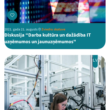
2021. gada 21. augusts
Zviedru skatuve
Diskusija “Darba kultūra un dažādība IT
uzņēmumos un jaunuzņēmumos"
LV
Mana programma
Festivāls
Programma