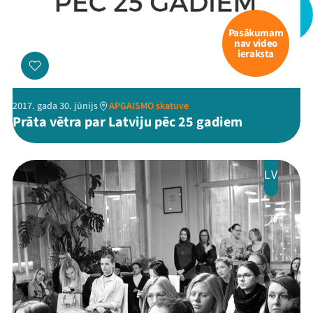
Pasākumam
nav video
ieraksta
2017. gada 30. jūnijs
APGAISMO skatuve
Prāta vētra par Latviju pēc 25 gadiem
LV