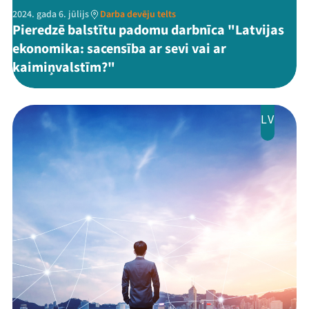
2024. gada 6. jūlijs
Darba devēju telts
Pieredzē balstītu padomu darbnīca "Latvijas
ekonomika: sacensība ar sevi vai ar
kaimiņvalstīm?"
LV