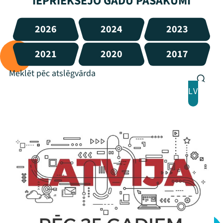
IEPRIEKŠĒJO GADU PASĀKUMI
2026
2024
2023
2021
2020
2017
LV