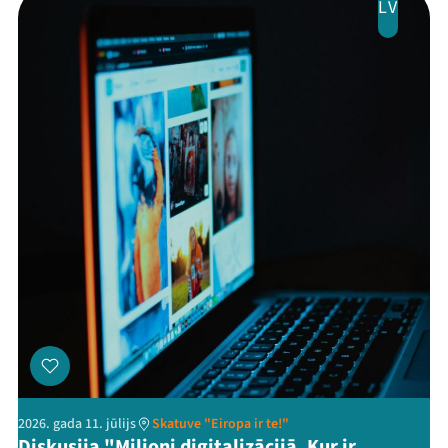
LV
2026. gada 11. jūlijs
Skatuve "Eiropa ir te!"
Diskusija "Miljoni digitalizācijā. Kur ir