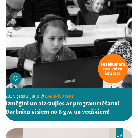
Pasākumam
nav video
ieraksta
2017. gada 1. jūlijs
DARBNĪCU telts
Izmēģini un aizraujies ar programmēšanu!
Darbnīca visiem no 6 g.v. un vecākiem!
LV