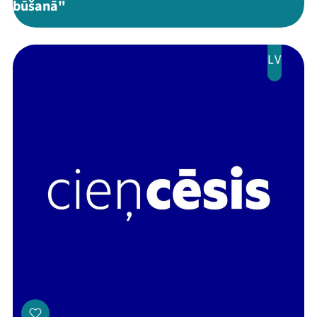
būšanā"
LV