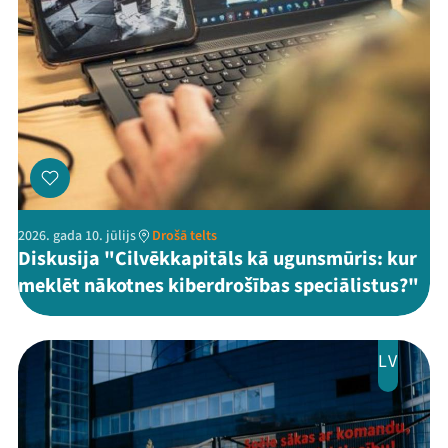
2026. gada 10. jūlijs
Drošā telts
Diskusija "Cilvēkkapitāls kā ugunsmūris: kur
meklēt nākotnes kiberdrošības speciālistus?"
LV