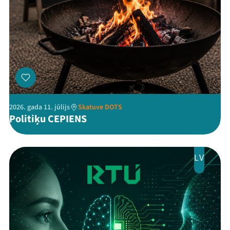
Arhīvs
Viņi bija LAMPĀ 2026
Jaunumi
Ziedo
Veikals
2026. gada 11. jūlijs
Skatuve DOTS
Politiķu CEPIENS
Kontakti
LV