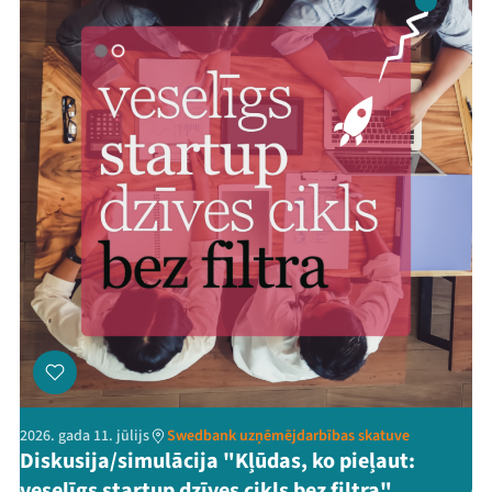
2026. gada 11. jūlijs
Swedbank uzņēmējdarbības skatuve
Diskusija/simulācija "Kļūdas, ko pieļaut:
veselīgs startup dzīves cikls bez filtra"