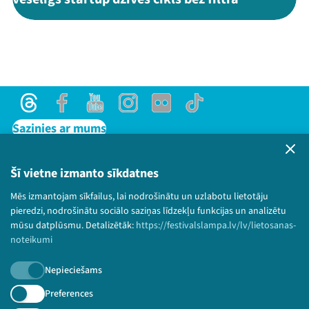
Threads
Facebook
Youtube
Instagram
Flick
TikTok
Sazinies ar mums
Privātuma politika
Lietošanas noteikumi un sīkdatņu politika
Šī vietne izmanto sīkdatnes
Bērnu aizsardzības politika
Mēs izmantojam sīkfailus, lai nodrošinātu un uzlabotu lietotāju
© 2026 Sarunu festivāls LAMPA Visas tiesības
pieredzi, nodrošinātu sociālo saziņas līdzekļu funkcijas un analizētu
paturētas.
mūsu datplūsmu. Detalizētāk:
https://festivalslampa.lv/lv/lietosanas-
noteikumi
Nepieciešams
Piesakies jaunumiem!
Preferences