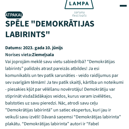
ATPAKAĻ
SPĒLE "DEMOKRĀTIJAS
LABIRINTS"
Datums:
2023. gada 10. jūnijs
Norises vieta:
Ziemeļsala
Vai joprojām meklē savu vietu sabiedrībā? “Demokrātijas
labirints” palīdzēs atrast pareizās atbildes! Ja esi
komunikabls un tev patīk sarunāties - veido raidījumus par
sev svarīgām tēmām! Ja tev patīk skaitļi, kārtība un noteikumi
- piesakies kļūt par vēlēšanu novērotāju! Demokrātiju var
stiprināt visdažādākajos veidos, kurus varam izvēlēties,
balstoties uz savu pieredzi. Nāc, atrodi savu ceļu
"Demokrātijas labirintā" un satiec ekspertus, kuri jau ir
veikuši savu izvēli! Dāvanā saņemsi “Demokrātijas labirinta”
plakātu. “Demokrātijas labirinta” autori ir “Fabel