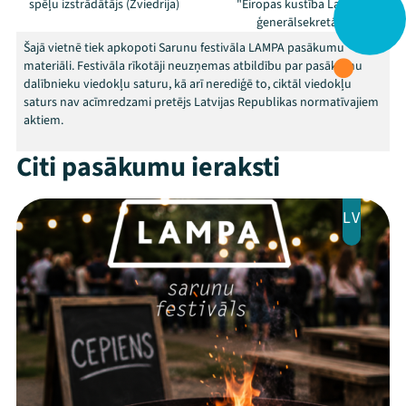
spēļu izstrādātājs (Zviedrija)
"Eiropas kustība Latvijā"
ģenerālsekretāre
Šajā vietnē tiek apkopoti Sarunu festivāla LAMPA pasākumu
materiāli. Festivāla rīkotāji neuzņemas atbildību par pasākumu
dalībnieku viedokļu saturu, kā arī nerediģē to, ciktāl viedokļu
saturs nav acīmredzami pretējs Latvijas Republikas normatīvajiem
aktiem.
Citi pasākumu ieraksti
LV
Mana programma
Festivāls
Programma