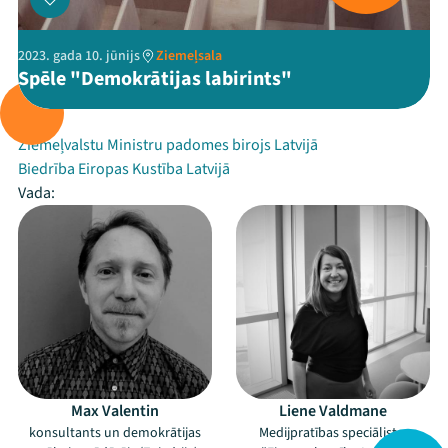
2023. gada 10. jūnijs
Ziemeļsala
Spēle "Demokrātijas labirints"
Rīko:
Ziemeļvalstu Ministru padomes birojs Latvijā
Biedrība Eiropas Kustība Latvijā
Vada:
Max Valentin
Liene Valdmane
konsultants un demokrātijas
Medijpratības speciāliste,