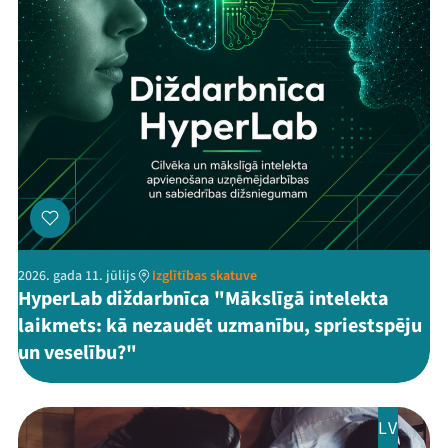
Threads
Facebook
Youtube
X
Instagram
Flick
TikTok
2026. gada 11. jūlijs
Izglītības skatuve
HyperLab diždarbnīca "Mākslīgā intelekta
laikmets: kā nezaudēt uzmanību, spriestspēju
un veselību?"
LV