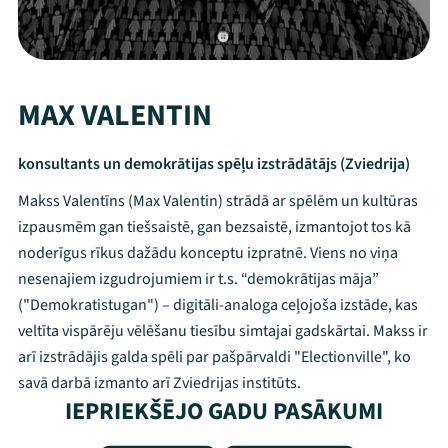
MAX VALENTIN
konsultants un demokrātijas spēļu izstrādātājs (Zviedrija)
Makss Valentīns (Max Valentin) strādā ar spēlēm un kultūras
izpausmēm gan tiešsaistē, gan bezsaistē, izmantojot tos kā
noderīgus rīkus dažādu konceptu izpratnē. Viens no viņa
nesenajiem izgudrojumiem ir t.s. “demokrātijas māja”
("Demokratistugan") – digitāli-analoga ceļojoša izstāde, kas
veltīta vispārēju vēlēšanu tiesību simtajai gadskārtai. Makss ir
arī izstrādājis galda spēli par pašpārvaldi "Electionville", ko
savā darbā izmanto arī Zviedrijas institūts.
IEPRIEKŠĒJO GADU PASĀKUMI