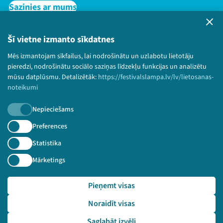
Sazinies ar mums
Privātuma politika
Lietošanas noteikumi un sīkdatņu politika
Šī vietne izmanto sīkdatnes
Bērnu aizsardzības politika
Mēs izmantojam sīkfailus, lai nodrošinātu un uzlabotu lietotāju
© 2026 Sarunu festivāls LAMPA Visas tiesības
pieredzi, nodrošinātu sociālo saziņas līdzekļu funkcijas un analizētu
paturētas.
mūsu datplūsmu. Detalizētāk:
https://festivalslampa.lv/lv/lietosanas-
noteikumi
Nepieciešams
Piesakies jaunumiem!
Preferences
Statistika
Nepalaid garām aktuālāko informāciju!
Mārketings
Pieņemt visas
Pieteikties
Noraidīt visas
🔗 https://festivalslampa.lv/lv/dalibnieki/4141
Saglabāt izvēli