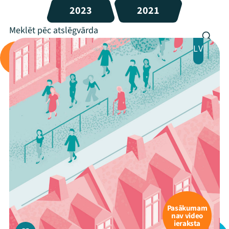
2023
2021
LV
Pasākumam
nav video
ieraksta