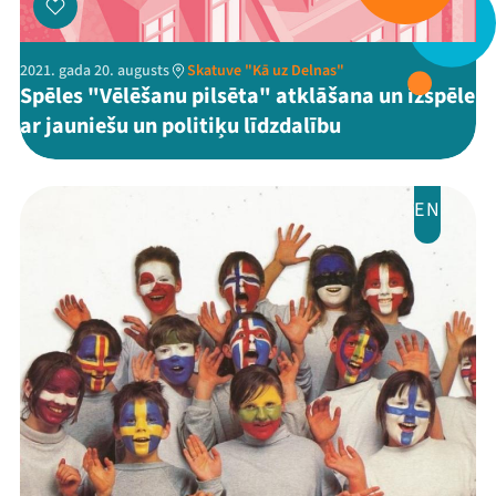
Mana programma
Festivāls
2021. gada 20. augusts
Skatuve "Kā uz Delnas"
Spēles "Vēlēšanu pilsēta" atklāšana un izspēle
Programma
ar jauniešu un politiķu līdzdalību
Arhīvs
EN
Viņi bija LAMPĀ 2026
Jaunumi
Ziedo
Veikals
Kontakti