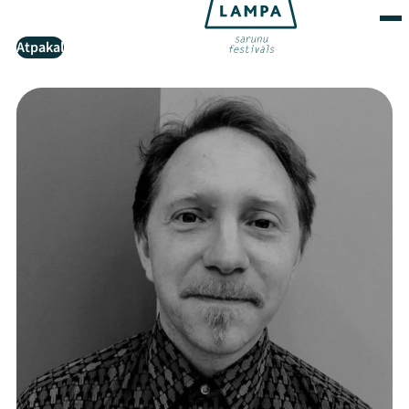
Atpakaļ