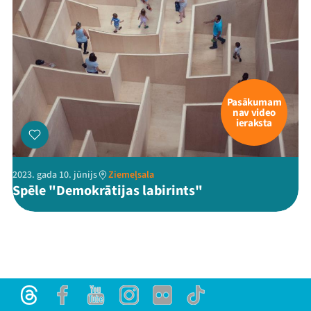
Pasākumam
nav video
ieraksta
2023. gada 10. jūnijs
Ziemeļsala
Spēle "Demokrātijas labirints"
Threads
Facebook
Youtube
Instagram
Flick
TikTok