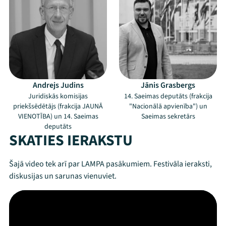
Andrejs Judins
Jānis Grasbergs
Juridiskās komisijas
14. Saeimas deputāts (frakcija
priekšsēdētājs (frakcija JAUNĀ
"Nacionālā apvienība") un
VIENOTĪBA) un 14. Saeimas
Saeimas sekretārs
Mana programma
deputāts
SKATIES IERAKSTU
Festivāls
Šajā video tek arī par LAMPA pasākumiem. Festivāla ieraksti,
diskusijas un sarunas vienuviet.
Programma
Arhīvs