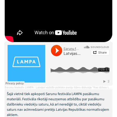
Viņi bija LAMPĀ 2026
Jaunumi
Ziedo
Veikals
Kontakti
Sarunu festivāls LAMPA
·
Latvijas vadošo politisko partiju līderu diskusija "Kas dzīvos Latvijā?"
Šajā vietnē tiek apkopoti Sarunu festivāla LAMPA pasākumu
materiāli. Festivāla rīkotāji neuzņemas atbildību par pasākumu
dalībnieku viedokļu saturu, kā arī nerediģē to, ciktāl viedokļu
Threads
Facebook
Youtube
X
Instagram
Flick
TikTok
saturs nav acīmredzami pretējs Latvijas Republikas normatīvajiem
aktiem.