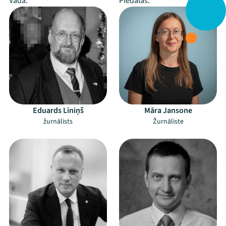
Vada:
Piedalās:
Eduards Liniņš
Māra Jansone
žurnālists
Žurnāliste