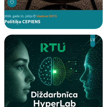
2026. gada 11. jūlijs
Skatuve DOTS
Politiķu CEPIENS
LV