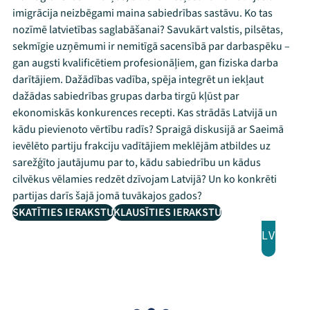
imigrācija neizbēgami maina sabiedrības sastāvu. Ko tas
nozīmē latvietības saglabāšanai? Savukārt valstis, pilsētas,
sekmīgie uzņēmumi ir nemitīgā sacensībā par darbaspēku –
gan augsti kvalificētiem profesionāļiem, gan fiziska darba
darītājiem. Dažādības vadība, spēja integrēt un iekļaut
dažādas sabiedrības grupas darba tirgū kļūst par
ekonomiskās konkurences recepti. Kas strādās Latvijā un
kādu pievienoto vērtību radīs? Spraigā diskusijā ar Saeimā
ievēlēto partiju frakciju vadītājiem meklējām atbildes uz
sarežģīto jautājumu par to, kādu sabiedrību un kādus
cilvēkus vēlamies redzēt dzīvojam Latvijā? Un ko konkrēti
partijas darīs šajā jomā tuvākajos gados?
SKATĪTIES IERAKSTU
KLAUSĪTIES IERAKSTU
LV