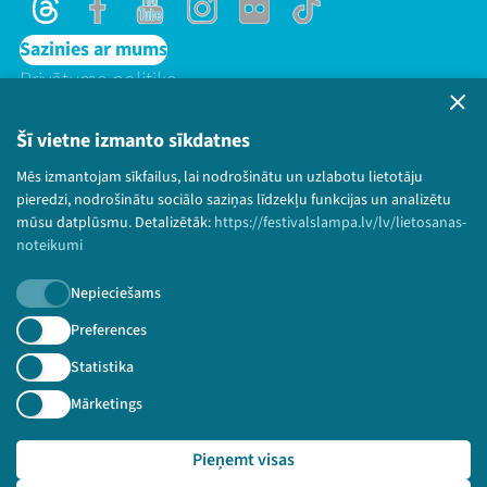
Threads
Facebook
Youtube
Instagram
Flick
TikTok
Sazinies ar mums
Privātuma politika
Lietošanas noteikumi un sīkdatņu politika
Bērnu aizsardzības politika
Šī vietne izmanto sīkdatnes
© 2026 Sarunu festivāls LAMPA Visas tiesības
Mēs izmantojam sīkfailus, lai nodrošinātu un uzlabotu lietotāju
paturētas.
pieredzi, nodrošinātu sociālo saziņas līdzekļu funkcijas un analizētu
mūsu datplūsmu. Detalizētāk:
https://festivalslampa.lv/lv/lietosanas-
noteikumi
Nepieciešams
Piesakies jaunumiem!
Preferences
Nepalaid garām aktuālāko informāciju!
Statistika
Mārketings
Pieņemt visas
Pieteikties