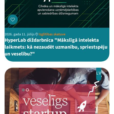
2026. gada 11. jūlijs
Izglītības skatuve
HyperLab diždarbnīca "Mākslīgā intelekta
laikmets: kā nezaudēt uzmanību, spriestspēju
un veselību?"
LV