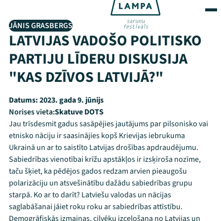
JĀNIS GRASBERGS
LATVIJAS VADOŠO POLITISKO
PARTIJU LĪDERU DISKUSIJA
"KAS DZĪVOS LATVIJĀ?"
Datums:
2023. gada 9. jūnijs
Norises vieta:
Skatuve DOTS
Jau trīsdesmit gadus sasāpējies jautājums par pilsonisko vai
etnisko nāciju ir saasinājies kopš Krievijas iebrukuma
Ukrainā un ar to saistīto Latvijas drošības apdraudējumu.
Sabiedrības vienotībai krīžu apstākļos ir izsķiroša nozīme,
taču šķiet, ka pēdējos gados redzam arvien pieaugošu
polarizāciju un atsvešinātību dažādu sabiedrības grupu
starpā. Ko ar to darīt? Latviešu valodas un nācijas
saglabāšanai jāiet roku roku ar sabiedrības attīstību.
Demogrāfiskās izmaiņas, cilvēku izceļošana no Latvijas un