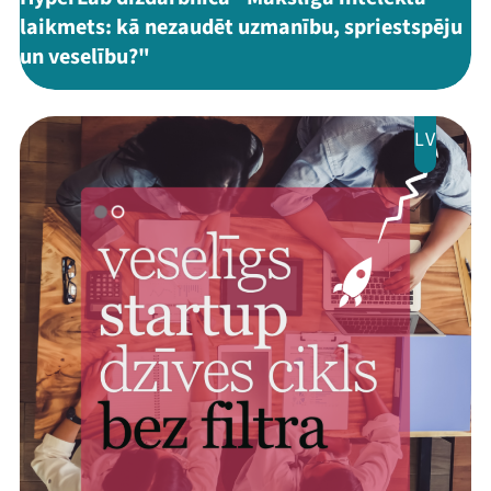
laikmets: kā nezaudēt uzmanību, spriestspēju
un veselību?"
LV