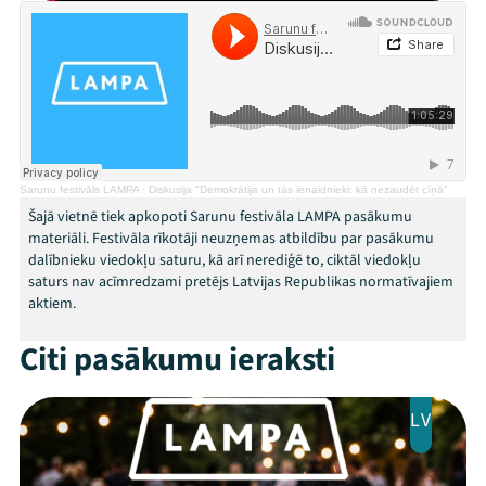
Programma
Arhīvs
Viņi bija LAMPĀ 2026
Jaunumi
Sarunu festivāls LAMPA
·
Diskusija "Demokrātija un tās ienaidnieki: kā nezaudēt cīņā"
Šajā vietnē tiek apkopoti Sarunu festivāla LAMPA pasākumu
materiāli. Festivāla rīkotāji neuzņemas atbildību par pasākumu
Ziedo
dalībnieku viedokļu saturu, kā arī nerediģē to, ciktāl viedokļu
saturs nav acīmredzami pretējs Latvijas Republikas normatīvajiem
Veikals
aktiem.
Kontakti
Citi pasākumu ieraksti
LV