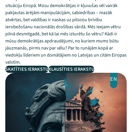
situāciju Eiropā. Mūsu demokrātijas ir kļuvušas vēl vairāk
pakļautas ārējām manipulācijām, sabiedrības – mazāk
atvērtas, bet valdības ir naskas uz pilsoņu brīvību
ierobežošanu nacionālās drošības vārdā. Mēs ieejam vētru
pilnā desmitgadē, bet kā lai mēs izturētu šo vētru? Kādi ir
mūsu demokrātijas apdraudējumi, no kuriem mums būtu
jāuzmanās, pirms nav par vēlu? Par to runājām kopā ar
viedokļu līderiem un domātājiem no Latvijas un citām Eiropas
valstīm.
SKATĪTIES IERAKSTU
KLAUSĪTIES IERAKSTU
EN