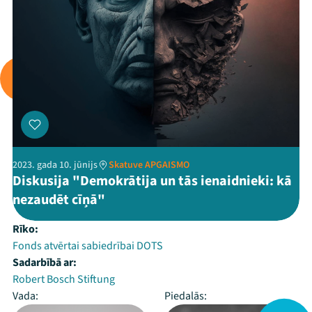
2023. gada 10. jūnijs
Skatuve APGAISMO
Diskusija "Demokrātija un tās ienaidnieki: kā
nezaudēt cīņā"
Rīko:
Fonds atvērtai sabiedrībai DOTS
Sadarbībā ar:
Robert Bosch Stiftung
Vada:
Piedalās: