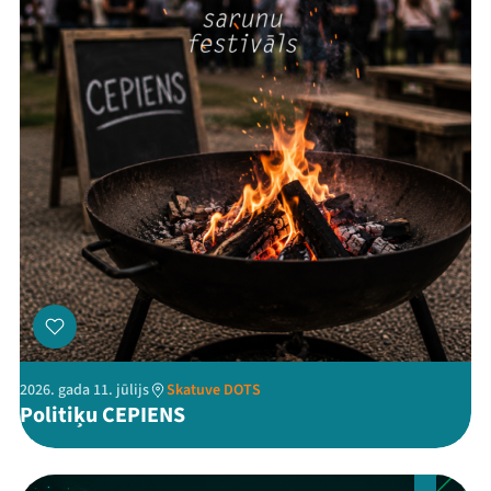
Threads
Facebook
Youtube
X
Instagram
Flick
TikTok
2026. gada 11. jūlijs
Skatuve DOTS
Politiķu CEPIENS