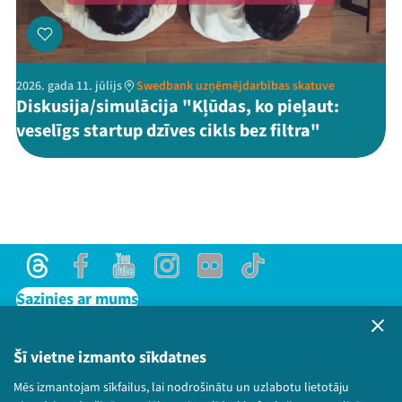
2026. gada 11. jūlijs
Swedbank uzņēmējdarbības skatuve
Diskusija/simulācija "Kļūdas, ko pieļaut:
veselīgs startup dzīves cikls bez filtra"
Threads
Facebook
Youtube
Instagram
Flick
TikTok
Sazinies ar mums
Privātuma politika
Lietošanas noteikumi un sīkdatņu politika
Šī vietne izmanto sīkdatnes
Bērnu aizsardzības politika
Mēs izmantojam sīkfailus, lai nodrošinātu un uzlabotu lietotāju
© 2026 Sarunu festivāls LAMPA Visas tiesības