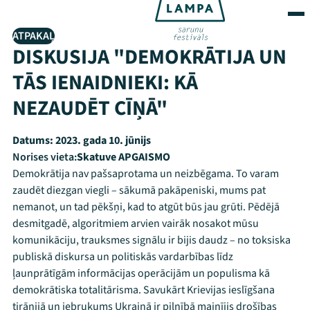
ATPAKAĻ
DISKUSIJA "DEMOKRĀTIJA UN
TĀS IENAIDNIEKI: KĀ
NEZAUDĒT CĪŅĀ"
Datums:
2023. gada 10. jūnijs
Norises vieta:
Skatuve APGAISMO
Demokrātija nav pašsaprotama un neizbēgama. To varam
zaudēt diezgan viegli – sākumā pakāpeniski, mums pat
nemanot, un tad pēkšņi, kad to atgūt būs jau grūti. Pēdējā
desmitgadē, algoritmiem arvien vairāk nosakot mūsu
komunikāciju, trauksmes signālu ir bijis daudz – no toksiska
publiskā diskursa un politiskās vardarbības līdz
ļaunprātīgām informācijas operācijām un populisma kā
demokrātiska totalitārisma. Savukārt Krievijas ieslīgšana
tirānijā un iebrukums Ukrainā ir pilnībā mainījis drošības