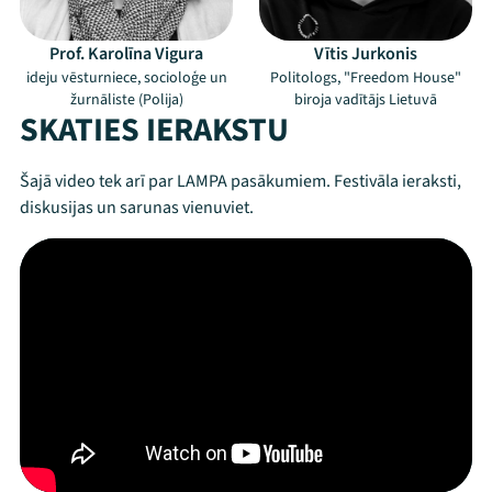
Prof. Karolīna Vigura
Vītis Jurkonis
ideju vēsturniece, socioloģe un
Politologs, "Freedom House"
žurnāliste (Polija)
biroja vadītājs Lietuvā
SKATIES IERAKSTU
Šajā video tek arī par LAMPA pasākumiem. Festivāla ieraksti,
diskusijas un sarunas vienuviet.
Mana programma
Festivāls