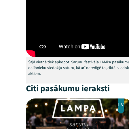
Šajā vietnē tiek apkopoti Sarunu festivāla LAMPA pasākumu
dalībnieku viedokļu saturu, kā arī nerediģē to, ciktāl vied
aktiem.
Citi pasākumu ieraksti
LV