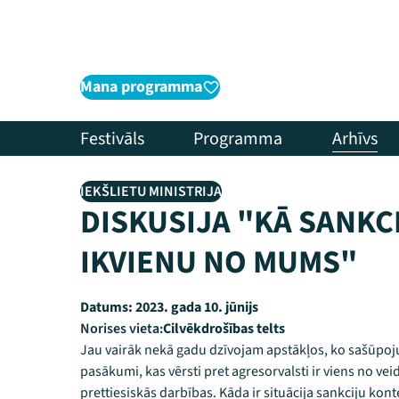
Mana programma
Festivāls
Programma
Arhīvs
IEKŠLIETU MINISTRIJA
DISKUSIJA "KĀ SANKC
IKVIENU NO MUMS"
Datums:
2023. gada 10. jūnijs
Norises vieta:
Cilvēkdrošības telts
Jau vairāk nekā gadu dzīvojam apstākļos, ko sašūpojus
pasākumi, kas vērsti pret agresorvalsti ir viens no vei
prettiesiskās darbības. Kāda ir situācija sankciju ko