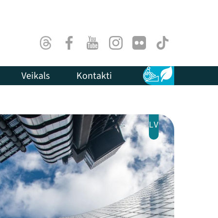
Threads
Facebook
Youtube
Instagram
Flick
TikTok
Veikals
Kontakti
Pieejamība
Ilgtspēja
LV