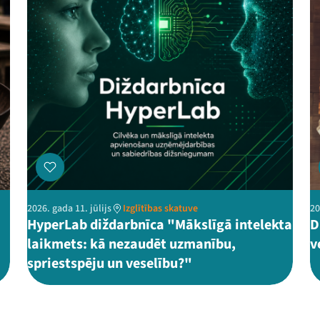
2026. gada 11. jūlijs
Izglītības skatuve
20
HyperLab diždarbnīca "Mākslīgā intelekta
D
laikmets: kā nezaudēt uzmanību,
v
spriestspēju un veselību?"