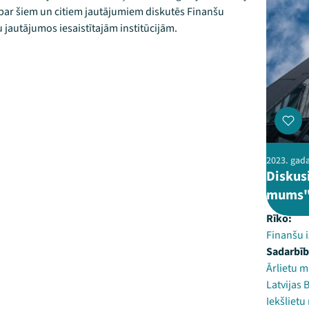
 par šiem un citiem jautājumiem diskutēs Finanšu
 jautājumos iesaistītajām institūcijām.
2023. gada
Diskus
mums
Rīko:
Finanšu 
Sadarbīb
Ārlietu m
Latvijas 
Iekšlietu 