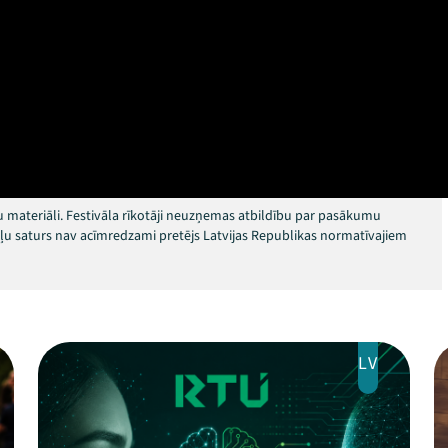
 materiāli. Festivāla rīkotāji neuzņemas atbildību par pasākumu
okļu saturs nav acīmredzami pretējs Latvijas Republikas normatīvajiem
LV