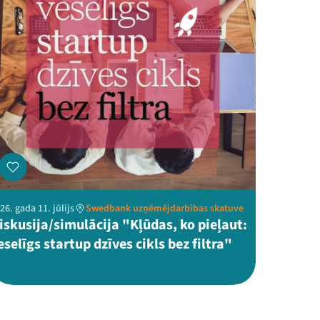
26. gada 11. jūlijs
Swedbank uzņēmējdarbības skatuve
iskusija/simulācija "Kļūdas, ko pieļaut:
eselīgs startup dzīves cikls bez filtra"