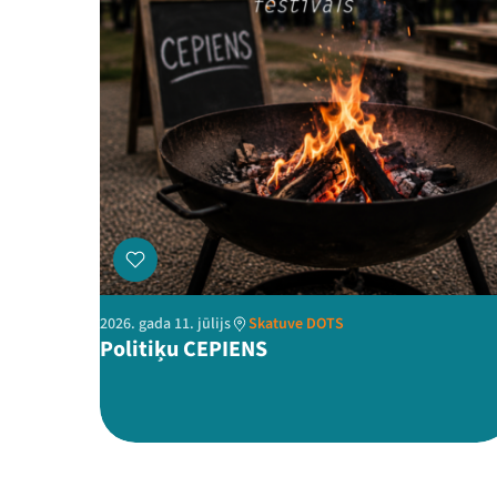
2026. gada 11. jūlijs
Skatuve DOTS
Politiķu CEPIENS