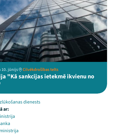
 10. jūnijs
Cilvēkdrošības telts
ija "Kā sankcijas ietekmē ikvienu no
"
izlūkošanas dienests
ā ar:
inistrija
Banka
ministrija