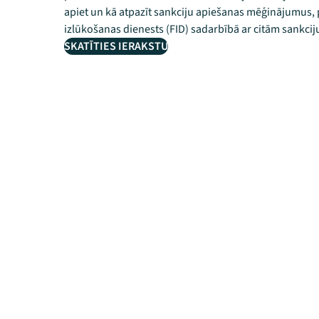
apiet un kā atpazīt sankciju apiešanas mēģinājumus,
izlūkošanas dienests (FID) sadarbībā ar citām sankciju
SKATĪTIES IERAKSTU