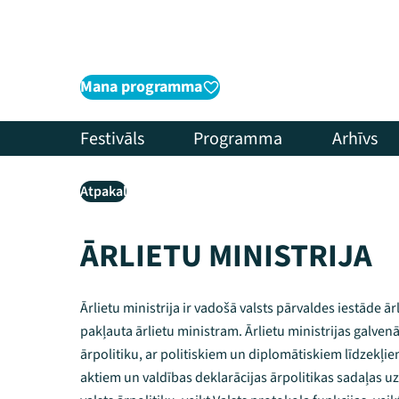
Mana programma
Festivāls
Programma
Arhīvs
Atpakaļ
ĀRLIETU MINISTRIJA
Ārlietu ministrija ir vadošā valsts pārvaldes iestāde ārl
pakļauta ārlietu ministram. Ārlietu ministrijas galvenās
ārpolitiku, ar politiskiem un diplomātiskiem līdzekļ
aktiem un valdības deklarācijas ārpolitikas sadaļas 