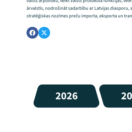
valsts ārpolitiku, veikt Valsts protokola funkcijas, vei
ārvalstīs, nodrošināt sadarbību ar Latvijas diasporu, 
stratēģiskas nozīmes preču importa, eksporta un tranz
2026
2