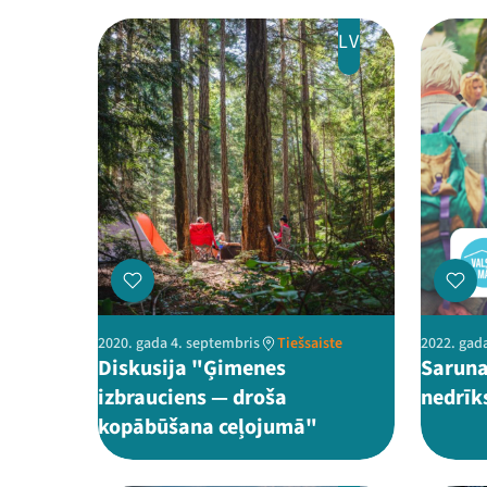
LV
2020. gada 4. septembris
Tiešsaiste
2022. gada
Diskusija "Ģimenes
Saruna
izbrauciens — droša
nedrīk
kopābūšana ceļojumā"