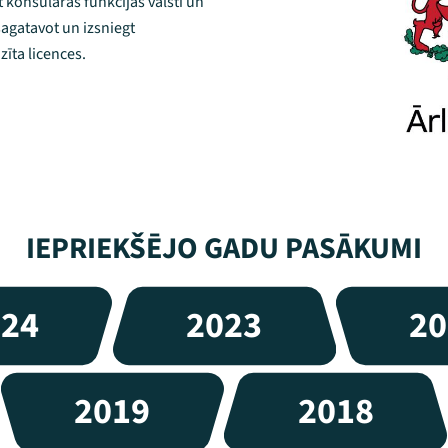
kt konsulārās funkcijas valstī un
sagatavot un izsniegt
īta licences.
IEPRIEKŠĒJO GADU PASĀKUMI
024
2023
20
2019
2018