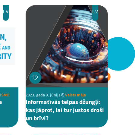
LV
LV
AISMO
2023. gada 9. jūnijs
Valsts māja
a
Informatīvās telpas džungļi:
kas jāprot, lai tur justos droši
un brīvi?