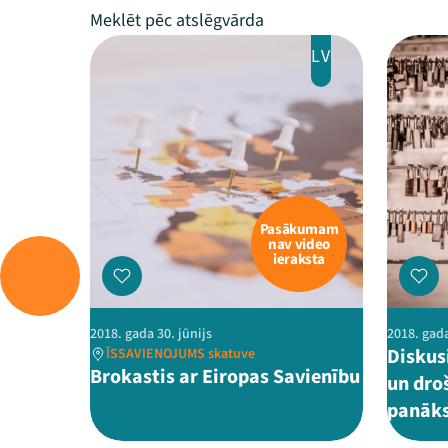
LV
Pasākumam
nav video
ieraksta
2018. gada 30. jūnijs
2018. gada
Diskus
ĪSSAVIENOJUMS skatuve
Brokastis ar Eiropas Savienību
un dro
panāk