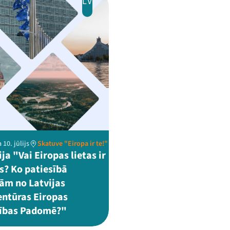
LV
 10. jūlijs
Skatuve "Eiropa ir te!"
ja "Vai Eiropas lietas ir
as? Ko patiesībā
ām no Latvijas
entūras Eiropas
ības Padomē?"