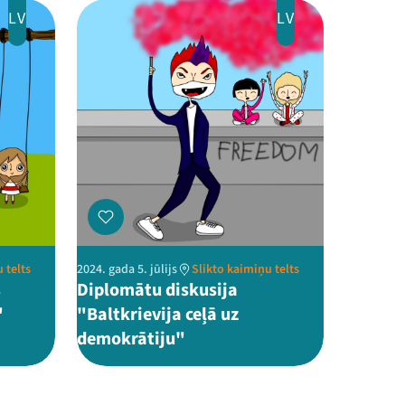
LV
LV
 telts
2024. gada 5. jūlijs
Slikto kaimiņu telts
s
Diplomātu diskusija
"
"Baltkrievija ceļā uz
demokrātiju"