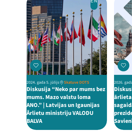
EN
2024. gada 5. jūlijs
Skatuve DOTS
2026. gada
Diskusija “Neko par mums bez
Diskusi
mums. Mazo valstu loma
ārliet
ANO.” | Latvijas un Igaunijas
sagaid
Ārlietu ministriju VALODU
prezid
BALVA
Savien