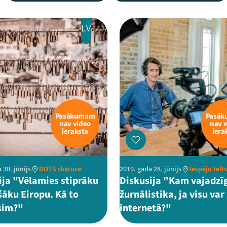
LV
Pasākumam
Pasā
nav video
nav 
ieraksta
iera
 30. jūnijs
DOTS skatuve
2019. gada 28. jūnijs
Iespēju telts
ija "Vēlamies stiprāku
Diskusija "Kam vajadzī
šāku Eiropu. Kā to
žurnālistika, ja visu var
sim?"
internetā?"