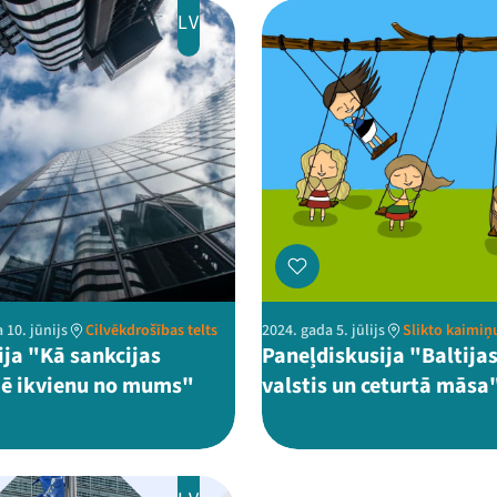
LV
 10. jūnijs
Cilvēkdrošības telts
2024. gada 5. jūlijs
Slikto kaimiņu
ija "Kā sankcijas
Paneļdiskusija "Baltija
ē ikvienu no mums"
valstis un ceturtā māsa