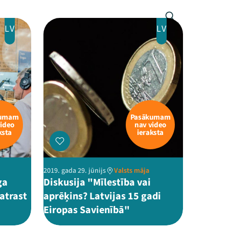
LV
LV
kumam
Pasākumam
video
nav video
ksta
ieraksta
2019. gada 29. jūnijs
Valsts māja
ga
Diskusija "Mīlestība vai
 atrast
aprēķins? Latvijas 15 gadi
Eiropas Savienībā"