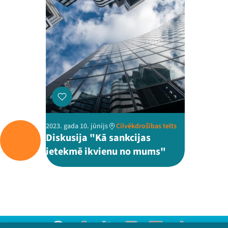
2023. gada 10. jūnijs
Cilvēkdrošības telts
Diskusija "Kā sankcijas
ietekmē ikvienu no mums"