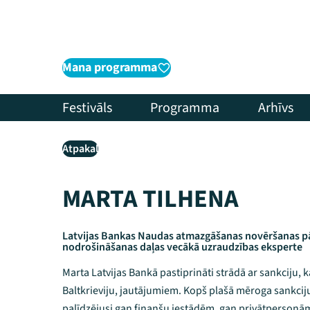
Mana programma
Festivāls
Programma
Arhīvs
Atpakaļ
MARTA TILHENA
Latvijas Bankas Naudas atmazgāšanas novēršanas pā
nodrošināšanas daļas vecākā uzraudzības eksperte
Marta Latvijas Bankā pastiprināti strādā ar sankciju, k
Baltkrieviju, jautājumiem. Kopš plašā mēroga sankcij
palīdzējusi gan finanšu iestādēm, gan privātpersonām