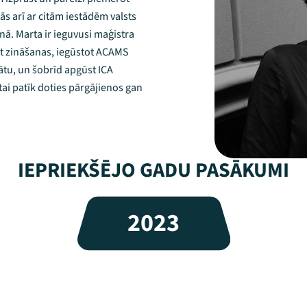
s arī ar citām iestādēm valsts
ā. Marta ir ieguvusi maģistra
dot zināšanas, iegūstot ACAMS
tu, un šobrīd apgūst ICA
ai patīk doties pārgājienos gan
IEPRIEKŠĒJO GADU PASĀKUMI
2023