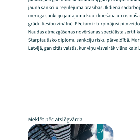
jaunā sankciju regulējuma prasības. Ikdienā sadarbojā
mēroga sankciju jautājumu koordinēšanā un risināšan
grādu tiesību zinātnē. Pēc tam ir turpinājusi pilnvei
Naudas atmazgāšanas novēršanas speciālista sertifikā
Starptautisko diplomu sankciju risku pārvaldībā. Mart
Latvijā, gan citās valstīs, kur viņu visvairāk vilina kalni.
LV