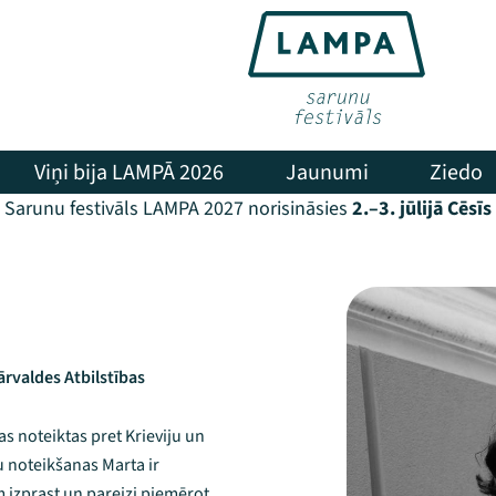
Viņi bija LAMPĀ 2026
Jaunumi
Ziedo
Sarunu festivāls LAMPA 2027 norisināsies
2.–3. jūlijā Cēsīs
rvaldes Atbilstības
as noteiktas pret Krieviju un
u noteikšanas Marta ir
 izprast un pareizi piemērot