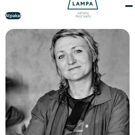
Atpakaļ