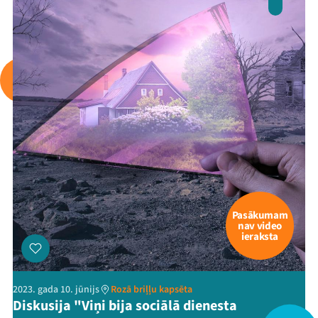
Arhīvs
Viņi bija LAMPĀ 2026
Jaunumi
Ziedo
Veikals
Kontakti
Pasākumam
nav video
ieraksta
2023. gada 10. jūnijs
Rozā briļļu kapsēta
Diskusija "Viņi bija sociālā dienesta