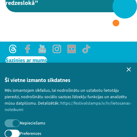
redzeslokā"
Threads
Facebook
Youtube
X
Instagram
Flick
TikTok
Threads
Facebook
Youtube
Instagram
Flick
TikTok
Sazinies ar mums
Privātuma politika
Lietošanas noteikumi un sīkdatņu politika
Šī vietne izmanto sīkdatnes
Bērnu aizsardzības politika
Mēs izmantojam sīkfailus, lai nodrošinātu un uzlabotu lietotāju
© 2026 Sarunu festivāls LAMPA Visas tiesības
pieredzi, nodrošinātu sociālo saziņas līdzekļu funkcijas un analizētu
paturētas.
mūsu datplūsmu. Detalizētāk:
https://festivalslampa.lv/lv/lietosanas-
noteikumi
Nepieciešams
Piesakies jaunumiem!
Preferences