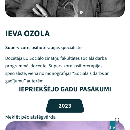
IEVA OZOLA
Supervizore, psihoterapijas speciāliste
Docētāja LU Sociālo zinātņu fakultātes sociālā darba
programmā, docente. Supervizore, psihoterapijas
speciāliste, viena no monogrāfijas “Sociālais darbs ar
gadījumu” autorēm.
IEPRIEKŠĒJO GADU PASĀKUMI
Mana programma
2023
Festivāls
Programma
LV