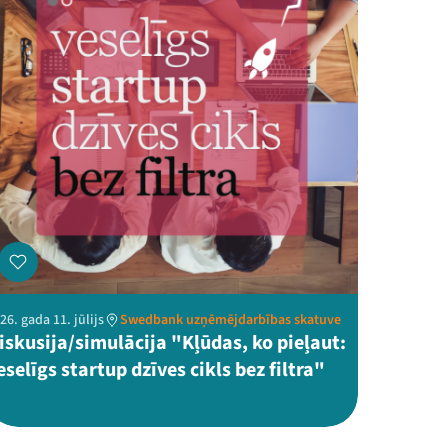
26. gada 11. jūlijs
Swedbank uzņēmējdarbības skatuve
iskusija/simulācija "Kļūdas, ko pieļaut:
eselīgs startup dzīves cikls bez filtra"