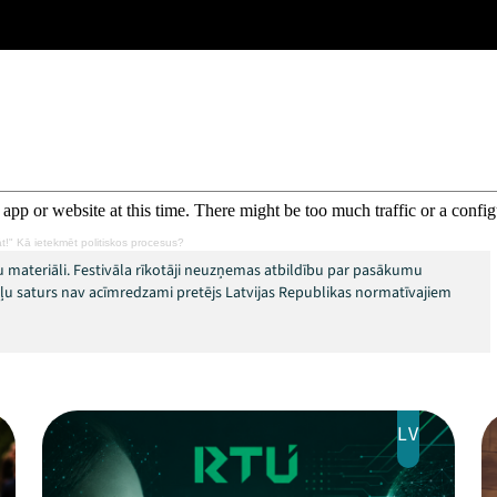
āt!" Kā ietekmēt politiskos procesus?
 materiāli. Festivāla rīkotāji neuzņemas atbildību par pasākumu
okļu saturs nav acīmredzami pretējs Latvijas Republikas normatīvajiem
LV