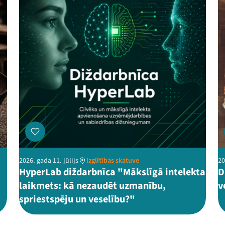
2026. gada 11. jūlijs
Izglītības skatuve
20
HyperLab diždarbnīca "Mākslīgā intelekta
D
laikmets: kā nezaudēt uzmanību,
v
spriestspēju un veselību?"