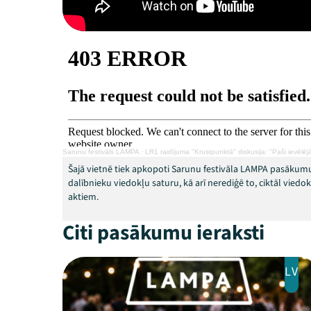
Sarunu festivāls LAMPA
·
LR1 raidījuma "Krustpunktā" diskusija: "Paši ievēlēj
Šajā vietnē tiek apkopoti Sarunu festivāla LAMPA pasākumu
dalībnieku viedokļu saturu, kā arī nerediģē to, ciktāl vied
aktiem.
Citi pasākumu ieraksti
LV