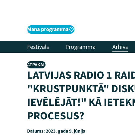
Mana programma
Festivāls
Programma
Arhīvs
ATPAKAĻ
LATVIJAS RADIO 1 RA
"KRUSTPUNKTĀ" DISKU
IEVĒLĒJĀT!" KĀ IETE
PROCESUS?
Datums:
2023. gada 9. jūnijs