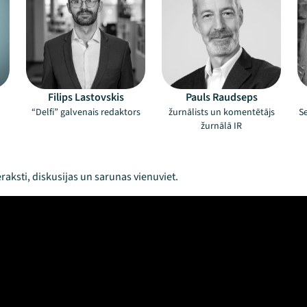
Filips Lastovskis
Pauls Raudseps
“Delfi” galvenais redaktors
žurnālists un komentētājs
S
žurnālā IR
raksti, diskusijas un sarunas vienuviet.