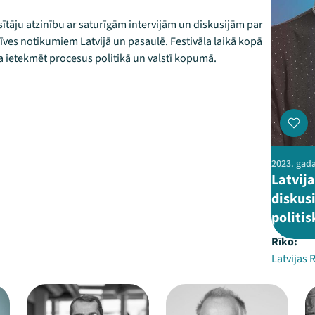
sītāju atzinību ar saturīgām intervijām un diskusijām par
īves notikumiem Latvijā un pasaulē. Festivāla laikā kopā
ga ietekmēt procesus politikā un valstī kopumā.
2023. gada
Latvij
diskusi
politis
Rīko:
Latvijas 