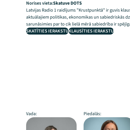
Norises vieta:
Skatuve DOTS
Latvijas Radio 1 raidījums "Krustpunktā" ir guvis klau
aktuālajiem politikas, ekonomikas un sabiedriskās dz
sarunāsimies par to cik lielā mērā sabiedrība ir spējī
SKATĪTIES IERAKSTU
KLAUSĪTIES IERAKSTU
Vada:
Piedalās: