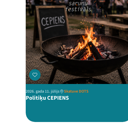
2026. gada 11. jūlijs
Skatuve DOTS
Politiķu CEPIENS