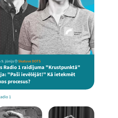
 9. jūnijs
Skatuve DOTS
as Radio 1 raidījuma "Krustpunktā"
ja: "Paši ievēlējāt!" Kā ietekmēt
kos procesus?
Radio 1