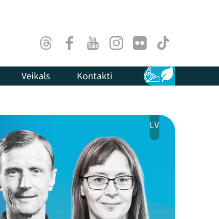
Threads
Facebook
Youtube
Instagram
Flick
TikTok
Veikals
Kontakti
Pieejamība
Ilgtspēja
LV