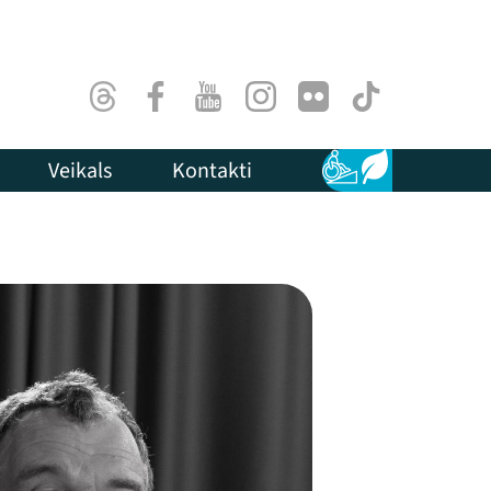
Threads
Facebook
Youtube
Instagram
Flick
TikTok
Veikals
Kontakti
Pieejamība
Ilgtspēja