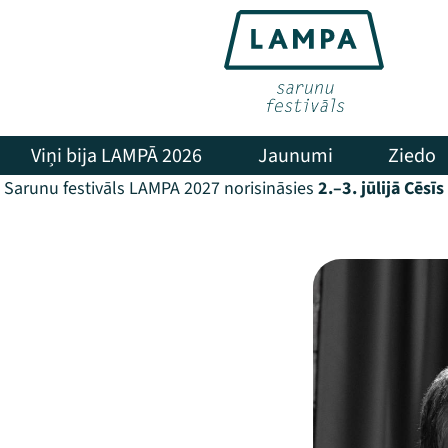
Viņi bija LAMPĀ 2026
Jaunumi
Ziedo
Sarunu festivāls LAMPA 2027 norisināsies
2.–3. jūlijā Cēsīs