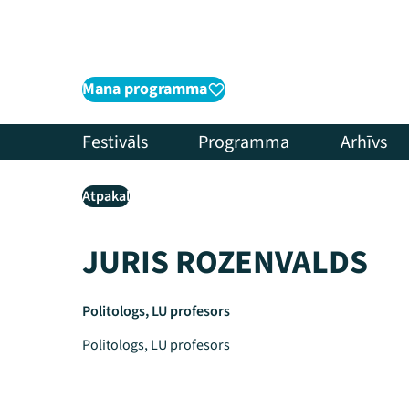
Mana programma
Festivāls
Programma
Arhīvs
Atpakaļ
JURIS ROZENVALDS
Politologs, LU profesors
Politologs, LU profesors