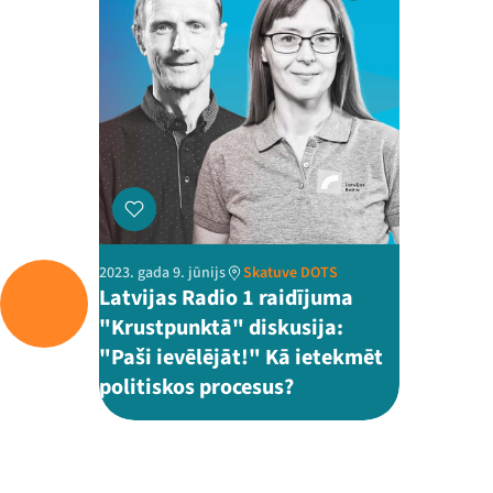
2023. gada 9. jūnijs
Skatuve DOTS
Latvijas Radio 1 raidījuma
"Krustpunktā" diskusija:
"Paši ievēlējāt!" Kā ietekmēt
politiskos procesus?