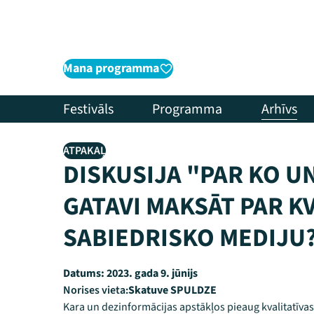
Mana programma
Festivāls
Programma
Arhīvs
ATPAKAĻ
DISKUSIJA "PAR KO U
GATAVI MAKSĀT PAR K
SABIEDRISKO MEDIJU
Datums:
2023. gada 9. jūnijs
Norises vieta:
Skatuve SPULDZE
Kara un dezinformācijas apstākļos pieaug kvalitatīvas