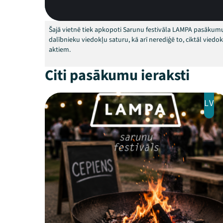
Šajā vietnē tiek apkopoti Sarunu festivāla LAMPA pasākumu
dalībnieku viedokļu saturu, kā arī nerediģē to, ciktāl vied
aktiem.
Citi pasākumu ieraksti
LV