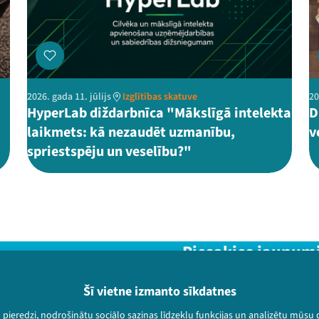
2026. gada 11. jūlijs
Izglītības skatuve
20
HyperLab diždarbnīca "Mākslīgā intelekta
D
laikmets: kā nezaudēt uzmanību,
v
spriestspēju un veselību?"
Piesakies jaunum
Nepalaid garām aktuālāko in
Šī vietne izmanto sīkdatnes
u pieredzi, nodrošinātu sociālo saziņas līdzekļu funkcijas un analizētu mūsu