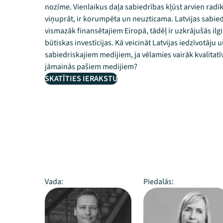
nozīme. Vienlaikus daļa sabiedrības kļūst arvien radik
viņuprāt, ir korumpēta un neuzticama. Latvijas sabiedr
vismazāk finansētajiem Eiropā, tādēļ ir uzkrājušās ilg
būtiskas investīcijas. Kā veicināt Latvijas iedzīvotāju
sabiedriskajiem medijiem, ja vēlamies vairāk kvalitat
jāmainās pašiem medijiem?
SKATĪTIES IERAKSTU
Vada:
Piedalās: