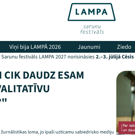
Viņi bija LAMPĀ 2026
Jaunumi
Ziedo
Sarunu festivāls LAMPA 2027 norisināsies
2.–3. jūlijā Cēsīs
N CIK DAUDZ ESAM
VALITATĪVU
?"
 žurnālistikas loma, jo īpaši uzticamu sabiedrisko mediju