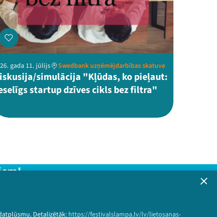
26. gada 11. jūlijs
Swedbank uzņēmējdarbības skatuve
iskusija/simulācija "Kļūdas, ko pieļaut:
eselīgs startup dzīves cikls bez filtra"
iem!
formāciju!
 datplūsmu. Detalizētāk:
https://festivalslampa.lv/lv/lietosanas-