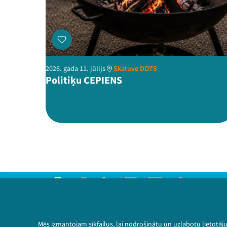
2026. gada 11. jūlijs
Skatuve DOTS
Politiķu CEPIENS
Threads
Facebook
Youtube
Instagram
Flick
TikTok
Sazinies ar mums
Privātuma politika
Mēs izmantojam sīkfailus, lai nodrošinātu un uzlabotu lietotāj