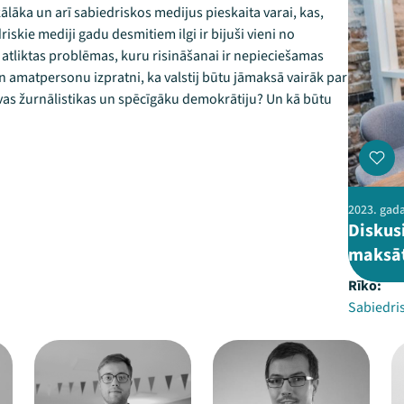
ālāka un arī sabiedriskos medijus pieskaita varai, kas,
iskie mediji gadu desmitiem ilgi ir bijuši vieni no
i atliktas problēmas, kuru risināšanai ir nepieciešamas
 un amatpersonu izpratni, ka valstij būtu jāmaksā vairāk par
īvas žurnālistikas un spēcīgāku demokrātiju? Un kā būtu
2023. gada
Diskus
maksāt
Rīko:
Sabiedri