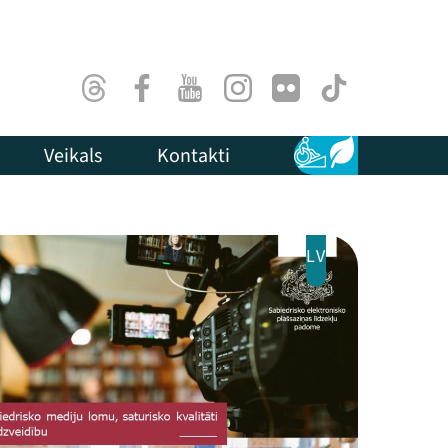
Threads
Facebook
Youtube
Instagram
Flick
TikTok
Veikals
Kontakti
Pieejamība
Ilgtspēja
LV