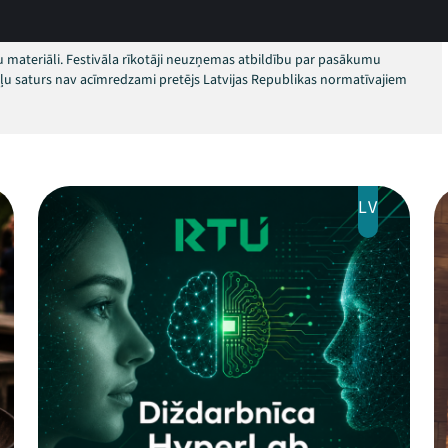
 materiāli. Festivāla rīkotāji neuzņemas atbildību par pasākumu
okļu saturs nav acīmredzami pretējs Latvijas Republikas normatīvajiem
LV