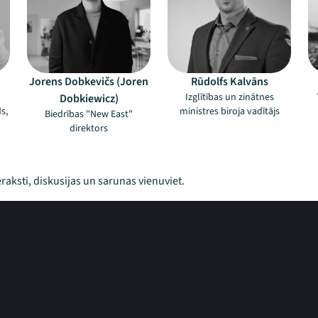
Jorens Dobkevičs (Joren
Rūdolfs Kalvāns
o
Izglītības un zinātnes
Dobkiewicz)
s,
ministres biroja vadītājs
Biedrības "New East"
direktors
raksti, diskusijas un sarunas vienuviet.