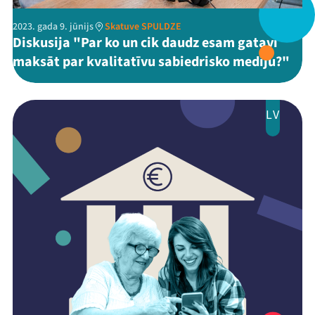
Ziedo
2023. gada 9. jūnijs
Skatuve SPULDZE
Diskusija "Par ko un cik daudz esam gatavi
Veikals
maksāt par kvalitatīvu sabiedrisko mediju?"
Kontakti
LV
Threads
Facebook
Youtube
X
Instagram
Flick
TikTok