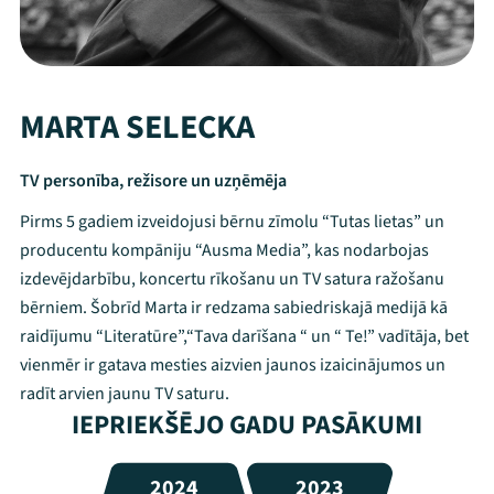
MARTA SELECKA
TV personība, režisore un uzņēmēja
Pirms 5 gadiem izveidojusi bērnu zīmolu “Tutas lietas” un
producentu kompāniju “Ausma Media”, kas nodarbojas
izdevējdarbību, koncertu rīkošanu un TV satura ražošanu
bērniem. Šobrīd Marta ir redzama sabiedriskajā medijā kā
raidījumu “Literatūre”,“Tava darīšana “ un “ Te!” vadītāja, bet
vienmēr ir gatava mesties aizvien jaunos izaicinājumos un
radīt arvien jaunu TV saturu.
IEPRIEKŠĒJO GADU PASĀKUMI
2024
2023