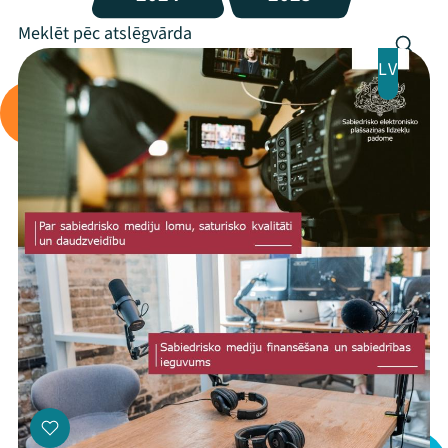
LV
Mana programma
Festivāls
Programma
Arhīvs
Viņi bija LAMPĀ 2026
Jaunumi