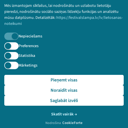
Bērnu aizsardzības politika
Mēs izmantojam sīkfailus, lai nodrošinātu un uzlabotu lietotāju
© 2026 Sarunu festivāls LAMPA Visas tiesības
pieredzi, nodrošinātu sociālo saziņas līdzekļu funkcijas un analizētu
paturētas.
mūsu datplūsmu. Detalizētāk:
https://festivalslampa.lv/lv/lietosanas-
noteikumi
Nepieciešams
Piesakies jaunumiem!
Preferences
Statistika
Nepalaid garām aktuālāko informāciju!
Mārketings
Pieņemt visas
Pieteikties
Noraidīt visas
🔗 https://festivalslampa.lv/lv/dalibnieki/5277
Saglabāt izvēli
Skatīt vairāk
→
CookieForte
Nodrošina