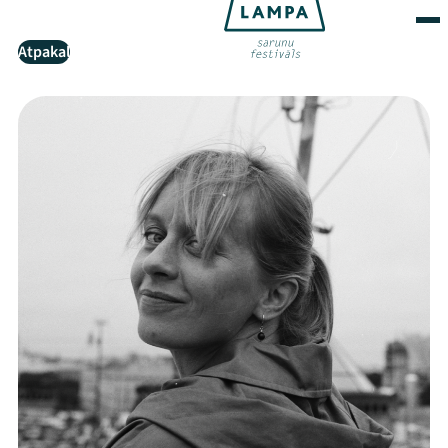
Atpakaļ