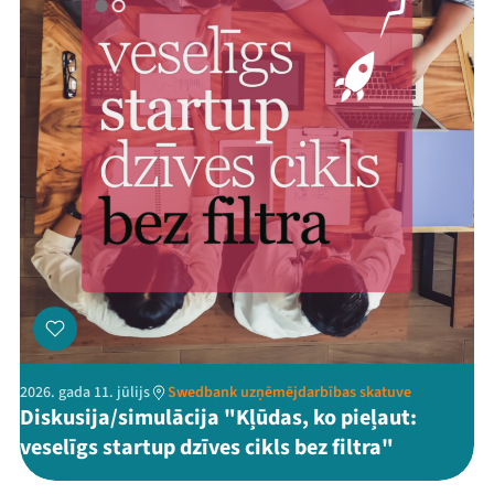
2026. gada 11. jūlijs
Swedbank uzņēmējdarbības skatuve
Diskusija/simulācija "Kļūdas, ko pieļaut:
veselīgs startup dzīves cikls bez filtra"