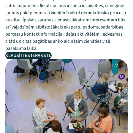
satricinājumiem. Ikkatram būs iespēja iesaistīties, izmēģināt
jaunus pakāpienus vai vienkārši vērot demokrātisko procesu
kustību. Īpašais sarunas cienasts ikkatram interesentam būs
arī vajadzībām atbilstošākais ekspertu padoms, sadarbības
partneru kontaktinformācija, idejas aktivitātēm, iedvesmas
citāti un citas bagātības ar ko aicināsim cienāties visā
pasākuma laikā.
KLAUSĪTIES IERAKSTU
LV