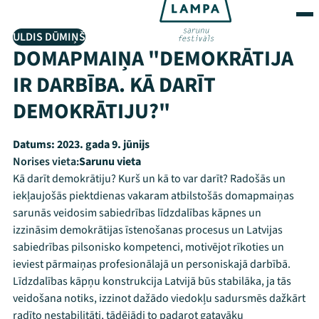
ULDIS DŪMIŅŠ
DOMAPMAIŅA "DEMOKRĀTIJA
IR DARBĪBA. KĀ DARĪT
DEMOKRĀTIJU?"
Datums:
2023. gada 9. jūnijs
Norises vieta:
Sarunu vieta
Kā darīt demokrātiju? Kurš un kā to var darīt? Radošās un
iekļaujošās piektdienas vakaram atbilstošās domapmaiņas
sarunās veidosim sabiedrības līdzdalības kāpnes un
izzināsim demokrātijas īstenošanas procesus un Latvijas
sabiedrības pilsonisko kompetenci, motivējot rīkoties un
ieviest pārmaiņas profesionālajā un personiskajā darbībā.
Līdzdalības kāpņu konstrukcija Latvijā būs stabilāka, ja tās
veidošana notiks, izzinot dažādo viedokļu sadursmēs dažkārt
radīto nestabilitāti, tādējādi to padarot gatavāku