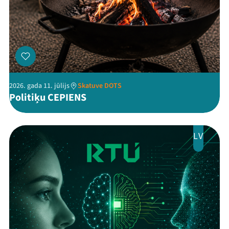
2026. gada 11. jūlijs
Skatuve DOTS
Politiķu CEPIENS
LV