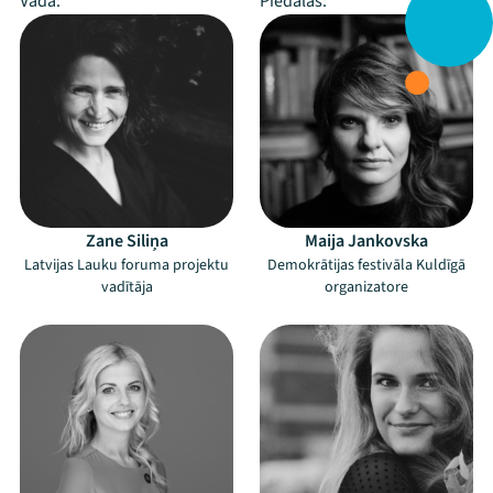
Vada:
Piedalās:
Zane Siliņa
Maija Jankovska
Latvijas Lauku foruma projektu
Demokrātijas festivāla Kuldīgā
vadītāja
organizatore