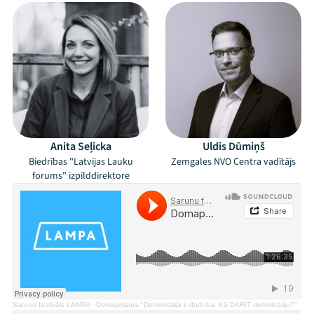
Mana programma
Festivāls
Programma
Anita Seļicka
Uldis Dūmiņš
Arhīvs
Biedrības "Latvijas Lauku
Zemgales NVO Centra vadītājs
forums" izpilddirektore
Viņi bija LAMPĀ 2026
Jaunumi
Ziedo
Veikals
Sarunu festivāls LAMPA
·
Domapmaiņa "Demokrātija ir darbība. Kā DARĪT demokrātiju?"