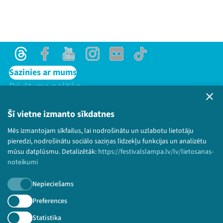
Threads
Facebook
Youtube
Instagram
Flick
TikTok
Sazinies ar mums
Privātuma politika
Lietošanas noteikumi un sīkdatņu politika
Bērnu aizsardzības politika
Šī vietne izmanto sīkdatnes
© 2026 Sarunu festivāls LAMPA Visas tiesības
Mēs izmantojam sīkfailus, lai nodrošinātu un uzlabotu lietotāju
paturētas.
pieredzi, nodrošinātu sociālo saziņas līdzekļu funkcijas un analizētu
mūsu datplūsmu. Detalizētāk:
https://festivalslampa.lv/lv/lietosanas-
noteikumi
Nepieciešams
Piesakies jaunumiem!
Preferences
Nepalaid garām aktuālāko informāciju!
Statistika