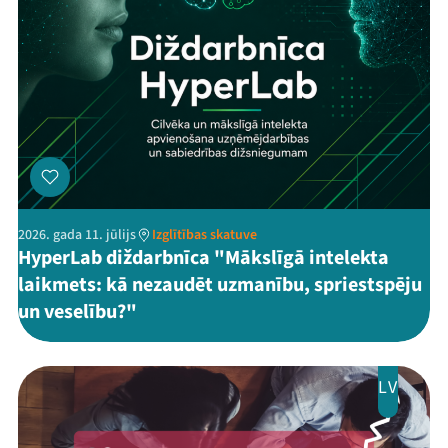
2026. gada 11. jūlijs
Izglītības skatuve
HyperLab diždarbnīca "Mākslīgā intelekta
laikmets: kā nezaudēt uzmanību, spriestspēju
un veselību?"
LV