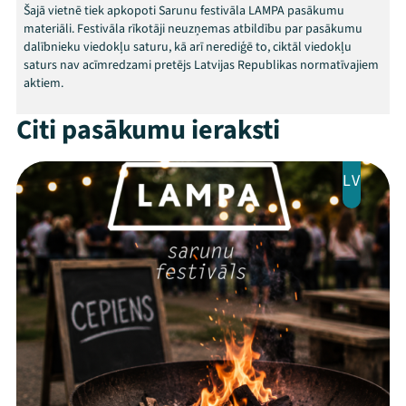
Kontakti
Šajā vietnē tiek apkopoti Sarunu festivāla LAMPA pasākumu
materiāli. Festivāla rīkotāji neuzņemas atbildību par pasākumu
dalībnieku viedokļu saturu, kā arī nerediģē to, ciktāl viedokļu
saturs nav acīmredzami pretējs Latvijas Republikas normatīvajiem
aktiem.
Citi pasākumu ieraksti
LV
Threads
Facebook
Youtube
X
Instagram
Flick
TikTok