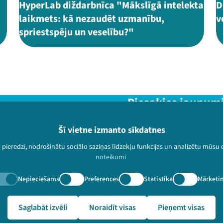
HyperLab diždarbnīca "Mākslīgā intelekta
D
laikmets: kā nezaudēt uzmanību,
v
spriestspēju un veselību?"
Piesakies jaunum
Nepalaid garām aktuālāko in
Šī vietne izmanto sīkdatnes
u pieredzi, nodrošinātu sociālo saziņas līdzekļu funkcijas un analizētu mūsu
noteikumi
Nepieciešams
Preferences
Statistika
Mārketi
paturētas.
lampa.lv/lv/video-arhivs/2096?speaker=Krist%C4%ABne%20Zon
Saglabāt izvēli
Noraidīt visas
Pieņemt visas