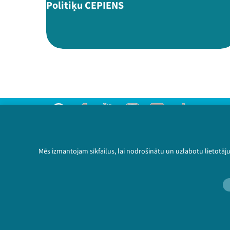
Politiķu CEPIENS
Threads
Facebook
Youtube
Instagram
Flick
TikTok
Sazinies ar mums
Privātuma politika
Mēs izmantojam sīkfailus, lai nodrošinātu un uzlabotu lietotāj
Lietošanas noteikumi un sīkdatņu politika
Bērnu aizsardzības politika
© 2026 Sarunu festivāls LAMPA Visas tiesības 
🔗 https://festivals