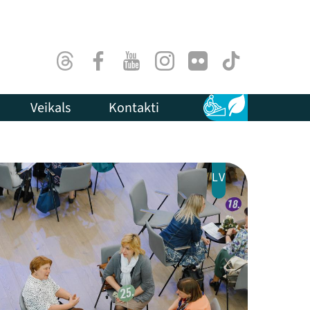
Threads
Facebook
Youtube
Instagram
Flick
TikTok
Veikals
Kontakti
Pieejamība
Ilgtspēja
LV