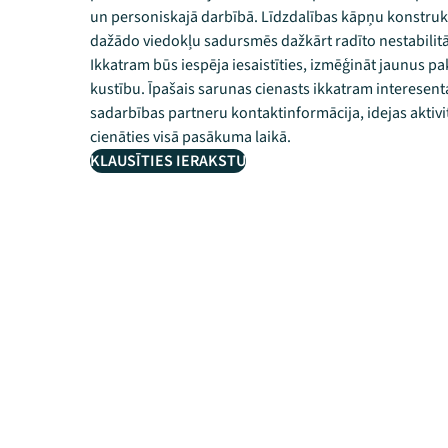
un personiskajā darbībā. Līdzdalības kāpņu konstrukcij
dažādo viedokļu sadursmēs dažkārt radīto nestabilitā
Ikkatram būs iespēja iesaistīties, izmēģināt jaunus 
kustību. Īpašais sarunas cienasts ikkatram interesen
sadarbības partneru kontaktinformācija, idejas aktivi
cienāties visā pasākuma laikā.
KLAUSĪTIES IERAKSTU