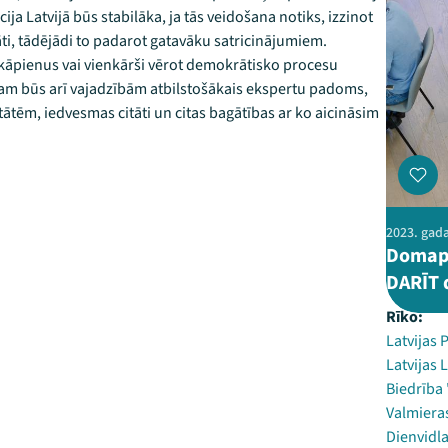
a Latvijā būs stabilāka, ja tās veidošana notiks, izzinot
ti, tādējādi to padarot gatavāku satricinājumiem.
pakāpienus vai vienkārši vērot demokrātisko procesu
tam būs arī vajadzībām atbilstošākais ekspertu padoms,
tātēm, iedvesmas citāti un citas bagātības ar ko aicināsim
2023. gada
Domapm
DARĪT 
Rīko:
Latvijas 
Latvijas
Biedrība
Valmiera
Dienvidla