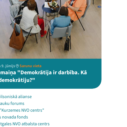
 9. jūnijs
Sarunu vieta
aiņa "Demokrātija ir darbība. Kā
demokrātiju?"
Pilsoniskā alianse
 Lauku forums
 "Kurzemes NVO centrs"
s novada fonds
tgales NVO atbalsta centrs