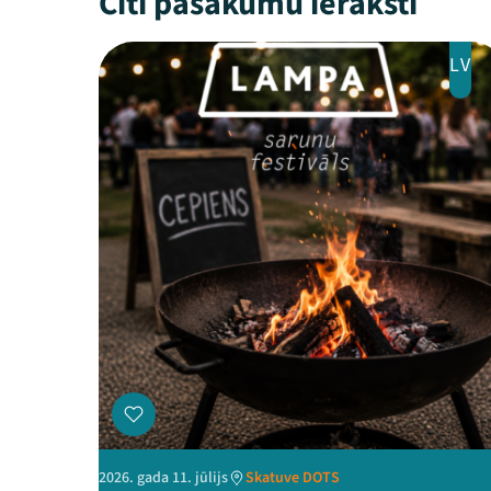
Citi pasākumu ieraksti
LV
2026. gada 11. jūlijs
Skatuve DOTS