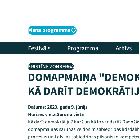
Mana programma
Festivāls
Programma
Arhīvs
KRISTĪNE ZONBERGA
DOMAPMAIŅA "DEMOKR
KĀ DARĪT DEMOKRĀTI
Datums:
2023. gada 9. jūnijs
Norises vieta:
Sarunu vieta
Kā darīt demokrātiju? Kurš un kā to var darīt? Radošā
domapmaiņas sarunās veidosim sabiedrības līdzdalīb
procesus un Latvijas sabiedrības pilsonisko kompetenc