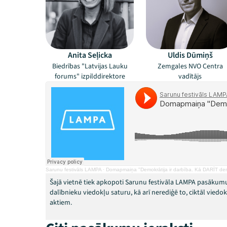
Anita Seļicka
Uldis Dūmiņš
Biedrības "Latvijas Lauku
Zemgales NVO Centra
forums" izpilddirektore
vadītājs
Sarunu festivāls LAMPA
·
Domapmaiņa "Demokrātija ir darbība. Kā DARĪT dem
Šajā vietnē tiek apkopoti Sarunu festivāla LAMPA pasākumu
dalībnieku viedokļu saturu, kā arī nerediģē to, ciktāl vied
aktiem.