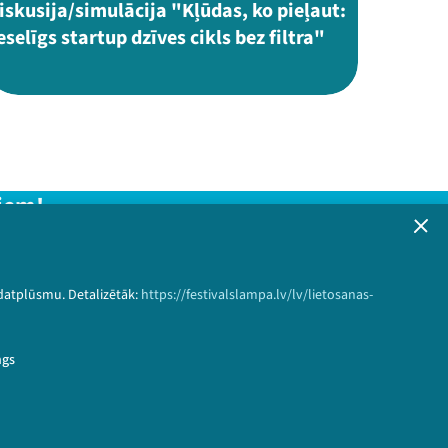
iskusija/simulācija "Kļūdas, ko pieļaut:
eselīgs startup dzīves cikls bez filtra"
iem!
formāciju!
 datplūsmu. Detalizētāk:
https://festivalslampa.lv/lv/lietosanas-
Pieteikties
ngs
berga&speaker_id=1419