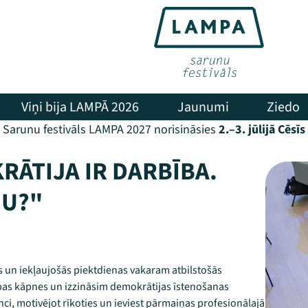
Viņi bija LAMPĀ 2026
Jaunumi
Ziedo
Sarunu festivāls LAMPA 2027 norisināsies
2.–3. jūlijā Cēsīs
ĀTIJA IR DARBĪBA.
JU?"
s un iekļaujošās piektdienas vakaram atbilstošās
as kāpnes un izzināsim demokrātijas īstenošanas
i, motivējot rīkoties un ieviest pārmaiņas profesionālajā