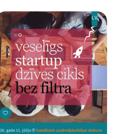
LV
26. gada 11. jūlijs
Swedbank uzņēmējdarbības skatuve