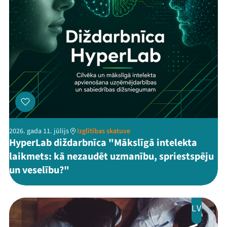
2026. gada 11. jūlijs
Izglītības skatuve
HyperLab diždarbnīca "Mākslīgā intelekta
laikmets: kā nezaudēt uzmanību, spriestspēju
un veselību?"
LV