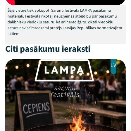
Kontakti
Šajā vietnē tiek apkopoti Sarunu festivāla LAMPA pasākumu
materiāli. Festivāla rīkotāji neuzņemas atbildību par pasākumu
dalībnieku viedokļu saturu, kā arī nerediģē to, ciktāl viedokļu
saturs nav acīmredzami pretējs Latvijas Republikas normatīvajiem
aktiem.
Citi pasākumu ieraksti
LV
Threads
Facebook
Youtube
X
Instagram
Flick
TikTok