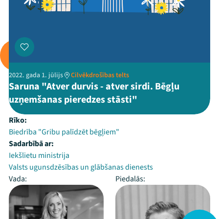
2022. gada 1. jūlijs
Cilvēkdrošības telts
Saruna "Atver durvis - atver sirdi. Bēgļu
uzņemšanas pieredzes stāsti"
Rīko:
Biedrība "Gribu palīdzēt bēgļiem"
Sadarbībā ar:
Iekšlietu ministrija
Valsts ugunsdzēsības un glābšanas dienests
Vada:
Piedalās: