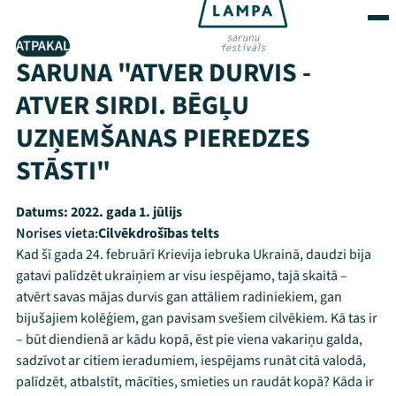
ATPAKAĻ
SARUNA "ATVER DURVIS -
ATVER SIRDI. BĒGĻU
UZŅEMŠANAS PIEREDZES
STĀSTI"
Datums:
2022. gada 1. jūlijs
Norises vieta:
Cilvēkdrošības telts
Kad šī gada 24. februārī Krievija iebruka Ukrainā, daudzi bija
gatavi palīdzēt ukraiņiem ar visu iespējamo, tajā skaitā –
atvērt savas mājas durvis gan attāliem radiniekiem, gan
bijušajiem kolēģiem, gan pavisam svešiem cilvēkiem. Kā tas ir
– būt diendienā ar kādu kopā, ēst pie viena vakariņu galda,
sadzīvot ar citiem ieradumiem, iespējams runāt citā valodā,
palīdzēt, atbalstīt, mācīties, smieties un raudāt kopā? Kāda ir