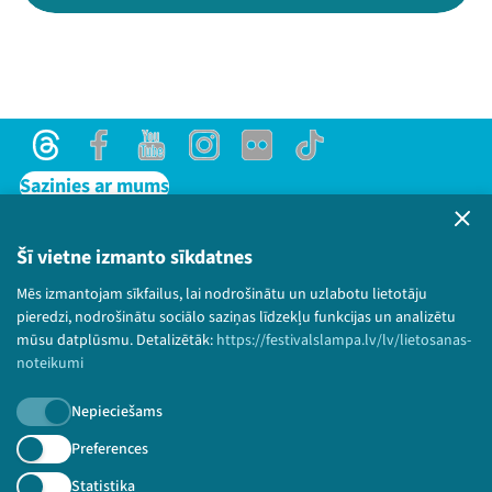
Threads
Facebook
Youtube
Instagram
Flick
TikTok
Sazinies ar mums
Privātuma politika
Lietošanas noteikumi un sīkdatņu politika
Šī vietne izmanto sīkdatnes
Bērnu aizsardzības politika
Mēs izmantojam sīkfailus, lai nodrošinātu un uzlabotu lietotāju
© 2026 Sarunu festivāls LAMPA Visas tiesības
pieredzi, nodrošinātu sociālo saziņas līdzekļu funkcijas un analizētu
paturētas.
mūsu datplūsmu. Detalizētāk:
https://festivalslampa.lv/lv/lietosanas-
noteikumi
Nepieciešams
Piesakies jaunumiem!
Preferences
Statistika
Nepalaid garām aktuālāko informāciju!