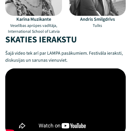
Karīna Muzikante
Andris Smilgdrīvs
Mana programma
Veselības aprūpes vadītāja,
Tulks
International School of Latvia
SKATIES IERAKSTU
Festivāls
Šajā video tek arī par LAMPA pasākumiem. Festivāla ieraksti,
Programma
diskusijas un sarunas vienuviet.
Arhīvs
Viņi bija LAMPĀ 2026
Jaunumi
Ziedo
Veikals