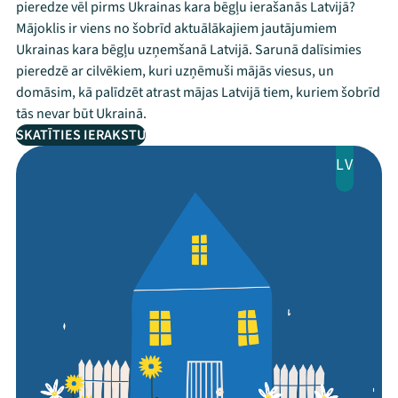
pieredze vēl pirms Ukrainas kara bēgļu ierašanās Latvijā?
Mājoklis ir viens no šobrīd aktuālākajiem jautājumiem
Ukrainas kara bēgļu uzņemšanā Latvijā. Sarunā dalīsimies
pieredzē ar cilvēkiem, kuri uzņēmuši mājās viesus, un
domāsim, kā palīdzēt atrast mājas Latvijā tiem, kuriem šobrīd
tās nevar būt Ukrainā.
SKATĪTIES IERAKSTU
LV