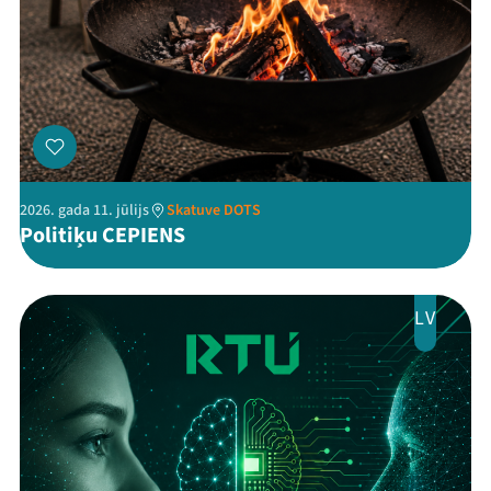
2026. gada 11. jūlijs
Skatuve DOTS
Politiķu CEPIENS
LV