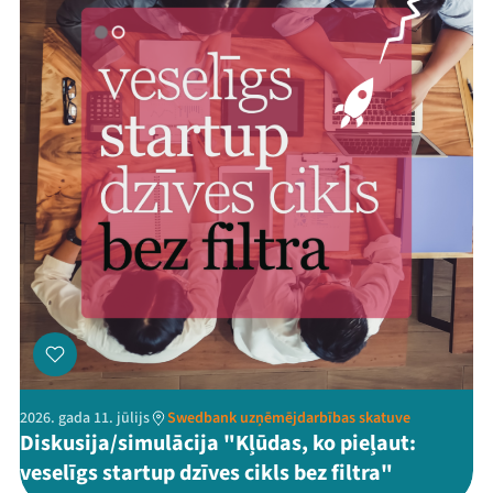
2026. gada 11. jūlijs
Swedbank uzņēmējdarbības skatuve
Diskusija/simulācija "Kļūdas, ko pieļaut:
veselīgs startup dzīves cikls bez filtra"