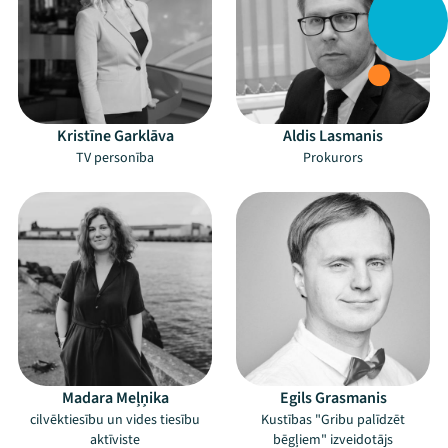
Kristīne Garklāva
Aldis Lasmanis
TV personība
Prokurors
Madara Meļņika
Egils Grasmanis
cilvēktiesību un vides tiesību
Kustības "Gribu palīdzēt
aktīviste
bēgļiem" izveidotājs