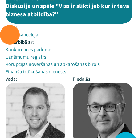
Diskusija un spēle "Viss ir slikti jeb kur ir tava
biznesa atbildība?"
Rīko:
Valsts kanceleja
Sadarbībā ar:
Konkurences padome
Uzņēmumu reģistrs
Korupcijas novēršanas un apkarošanas birojs
Finanšu izlūkošanas dienests
Vada:
Piedalās: