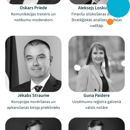
Oskars Priede
Aleksejs Loskutovs
Komunikācijas treneris un
Finanšu izlūkošanas dienesta
notikumu moderators
Stratēģiskās analīzes nodaļas
vadītājs
Jēkabs Straume
Guna Paidere
Korupcijas novēršanas un
Uzņēmumu reģistra galvenā
apkarošanas biroja priekšnieks
valsts notāre