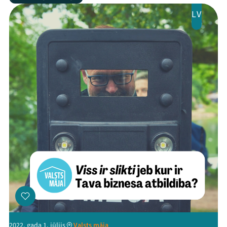
LV
2022. gada 1. jūlijs
Valsts māja