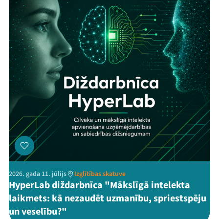
2026. gada 11. jūlijs
Izglītības skatuve
HyperLab diždarbnīca "Mākslīgā intelekta
laikmets: kā nezaudēt uzmanību, spriestspēju
un veselību?"