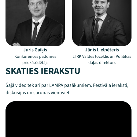
Juris Gaiķis
Jānis Lielpēteris
Konkurences padomes
LTRK Valdes loceklis un Politikas
priekšsēdētājs
daļas direktors
SKATIES IERAKSTU
Šajā video tek arī par LAMPA pasākumiem. Festivāla ieraksti,
diskusijas un sarunas vienuviet.
Mana programma
Festivāls