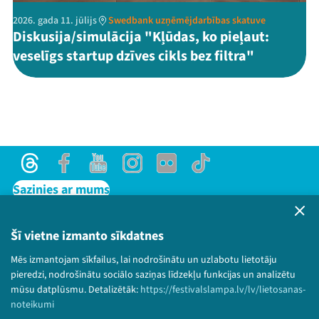
2026. gada 11. jūlijs
Swedbank uzņēmējdarbības skatuve
Diskusija/simulācija "Kļūdas, ko pieļaut:
veselīgs startup dzīves cikls bez filtra"
Threads
Facebook
Youtube
Instagram
Flick
TikTok
Sazinies ar mums
Privātuma politika
Lietošanas noteikumi un sīkdatņu politika
Šī vietne izmanto sīkdatnes
Bērnu aizsardzības politika
Mēs izmantojam sīkfailus, lai nodrošinātu un uzlabotu lietotāju
© 2026 Sarunu festivāls LAMPA Visas tiesības
pieredzi, nodrošinātu sociālo saziņas līdzekļu funkcijas un analizētu
paturētas.
mūsu datplūsmu. Detalizētāk:
https://festivalslampa.lv/lv/lietosanas-
noteikumi