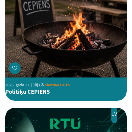
Threads
Facebook
Youtube
X
Instagram
Flick
TikTok
2026. gada 11. jūlijs
Skatuve DOTS
Politiķu CEPIENS
LV