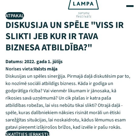
ATPAKAĻ
DISKUSIJA UN SPĒLE "VISS IR
SLIKTI JEB KUR IR TAVA
BIZNESA ATBILDĪBA?"
Datums:
2022. gada 1. jūlijs
Norises vieta:
Valsts māja
Diskusijas un spēles sinerģija. Pirmajā daļā diskutēsim par to,
ko nozīmē sociāli atbildīgs bizness. Kāda ir godīga un
godprātīga rīcība? Vai vienmēr likumam ir jānosaka, kā
rīkosies savā uzņēmumā? Un cik plašas ir katra paša
atbildības robežas, lai viss nebūtu tikai slikti? Otrajā daļā -
spēle, kuras dalībniekiem nāksies risināt morāli un ētiski
sarežģītas situācijas, lai noskaidrotu, kādus lēmumus esam
gatavi pieņemt izšķirošos brīžos, kad izvēle ir pašu rokās.
SKATĪTIES IERAKSTU