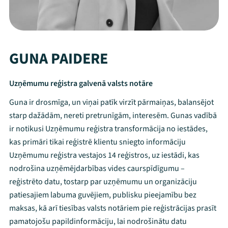
GUNA PAIDERE
Uzņēmumu reģistra galvenā valsts notāre
Guna ir drosmīga, un viņai patīk virzīt pārmaiņas, balansējot
starp dažādām, nereti pretrunīgām, interesēm. Gunas vadībā
ir notikusi Uzņēmumu reģistra transformācija no iestādes,
kas primāri tikai reģistrē klientu sniegto informāciju
Uzņēmumu reģistra vestajos 14 reģistros, uz iestādi, kas
nodrošina uzņēmējdarbības vides caurspīdīgumu –
reģistrēto datu, tostarp par uzņēmumu un organizāciju
patiesajiem labuma guvējiem, publisku pieejamību bez
maksas, kā arī tiesības valsts notāriem pie reģistrācijas prasīt
pamatojošu papildinformāciju, lai nodrošinātu datu