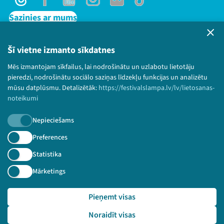
Threads
Facebook
Youtube
Instagram
Flick
TikTok
Sazinies ar mums
Privātuma politika
Lietošanas noteikumi un sīkdatņu politika
Šī vietne izmanto sīkdatnes
Bērnu aizsardzības politika
Mēs izmantojam sīkfailus, lai nodrošinātu un uzlabotu lietotāju
© 2026 Sarunu festivāls LAMPA Visas tiesības
pieredzi, nodrošinātu sociālo saziņas līdzekļu funkcijas un analizētu
paturētas.
mūsu datplūsmu. Detalizētāk:
https://festivalslampa.lv/lv/lietosanas-
noteikumi
Nepieciešams
Piesakies jaunumiem!
Preferences
Statistika
Nepalaid garām aktuālāko informāciju!
Mārketings
Pieņemt visas
Pieteikties
Noraidīt visas