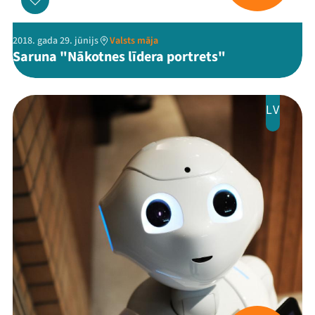
Jaunumi
2018. gada 29. jūnijs
Valsts māja
Ziedo
Saruna "Nākotnes līdera portrets"
Veikals
LV
Kontakti
Threads
Facebook
Youtube
X
Instagram
Flick
TikTok