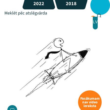
2022
2018
LV
Mana programma
Festivāls
Programma
Arhīvs
Pasākumam
nav video
ieraksta
Viņi bija LAMPĀ 2026