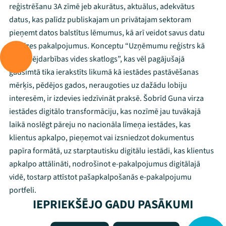
reģistrēšanu 3A zīmē jeb akurātus, aktuālus, adekvātus
datus, kas palīdz publiskajam un privātajam sektoram
pieņemt datos balstītus lēmumus, kā arī veidot savus datu
analīzes pakalpojumus. Konceptu “Uzņēmumu reģistrs kā
uzņēmējdarbības vides skatlogs”, kas vēl pagājušajā
gadsimtā tika ierakstīts likumā kā iestādes pastāvēšanas
mērķis, pēdējos gados, neraugoties uz dažādu lobiju
interesēm, ir izdevies iedzīvināt praksē. Šobrīd Guna virza
iestādes digitālo transformāciju, kas nozīmē jau tuvākajā
laikā noslēgt pāreju no nacionāla līmeņa iestādes, kas
klientus apkalpo, pieņemot vai izsniedzot dokumentus
papīra formātā, uz starptautisku digitālu iestādi, kas klientus
apkalpo attālināti, nodrošinot e-pakalpojumus digitālajā
vidē, tostarp attīstot pašapkalpošanās e-pakalpojumu
portfeli.
IEPRIEKŠĒJO GADU PASĀKUMI