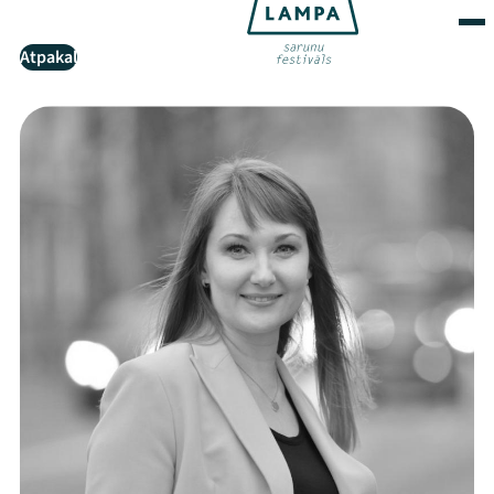
Atpakaļ