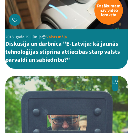
Pasākumam
nav video
ieraksta
2018. gada 29. jūnijs
Valsts māja
Diskusija un darbnīca "E-Latvija: kā jaunās
tehnoloģijas stiprina attiecības starp valsts
pārvaldi un sabiedrību?"
LV