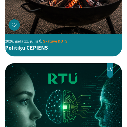
Threads
Facebook
Youtube
X
Instagram
Flick
TikTok
2026. gada 11. jūlijs
Skatuve DOTS
Politiķu CEPIENS
LV