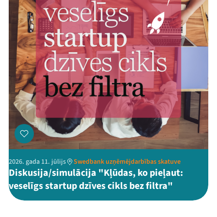
2026. gada 11. jūlijs
Swedbank uzņēmējdarbības skatuve
Diskusija/simulācija "Kļūdas, ko pieļaut:
veselīgs startup dzīves cikls bez filtra"