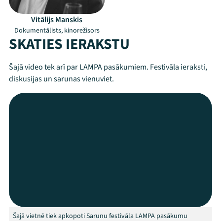
Vitālijs Manskis
Dokumentālists, kinorežisors
SKATIES IERAKSTU
Šajā video tek arī par LAMPA pasākumiem. Festivāla ieraksti,
diskusijas un sarunas vienuviet.
Mana programma
Festivāls
Programma
Šajā vietnē tiek apkopoti Sarunu festivāla LAMPA pasākumu
Arhīvs