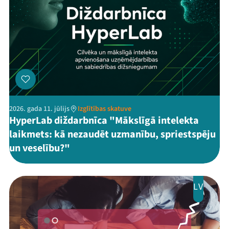
2026. gada 11. jūlijs
Izglītības skatuve
HyperLab diždarbnīca "Mākslīgā intelekta
laikmets: kā nezaudēt uzmanību, spriestspēju
un veselību?"
LV