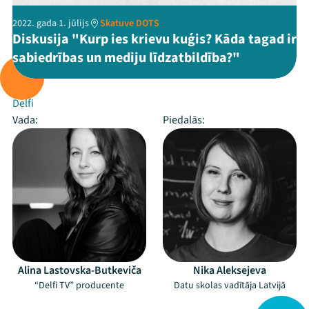
2022. gada 1. jūlijs
Skatuve DOTS
Diskusija "Kurp ies krievu kuģis? Kāda tagad ir
sabiedrības un mediju līdzatbildība?"
Rīko:
Delfi
Vada:
Piedalās:
Alina Lastovska-Butkeviča
Nika Aleksejeva
“Delfi TV” producente
Datu skolas vadītāja Latvijā