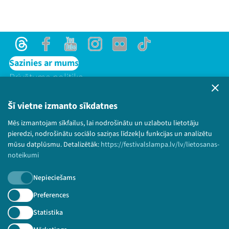
Threads
Facebook
Youtube
Instagram
Flick
TikTok
Sazinies ar mums
Privātuma politika
Lietošanas noteikumi un sīkdatņu politika
Bērnu aizsardzības politika
Šī vietne izmanto sīkdatnes
© 2026 Sarunu festivāls LAMPA Visas tiesības
Mēs izmantojam sīkfailus, lai nodrošinātu un uzlabotu lietotāju
paturētas.
pieredzi, nodrošinātu sociālo saziņas līdzekļu funkcijas un analizētu
mūsu datplūsmu. Detalizētāk:
https://festivalslampa.lv/lv/lietosanas-
noteikumi
Nepieciešams
Piesakies jaunumiem!
Preferences
Nepalaid garām aktuālāko informāciju!
Statistika