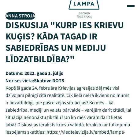
ANNA STROJA
DISKUSIJA "KURP IES KRIEVU
KUĢIS? KĀDA TAGAD IR
SABIEDRĪBAS UN MEDIJU
LĪDZATBILDĪBA?"
Datums:
2022. gada 1. jūlijs
Norises vieta:
Skatuve DOTS
Kopš šī gada 24. februāra Krievijas agresijas dēļ mēs visi
dzīvojam pilnīgi citā realitātē. Cik lielā mērā ikviens no mums
ir līdzatbildīgs pie pašreizējās situācijas? Ko mēs – kā
sabiedrība, mediji un valsts pārvalde – varējām darīt citādi, lai
situācija nenonāktu tik tālu? Un ko mēs varam darīt lietas
labā? Diskusijas ieraksts krievu valodā. Ierakstu ar tulkojumu
iespējams skatīties: https://viedtelevizija.lv/embed/lampa-