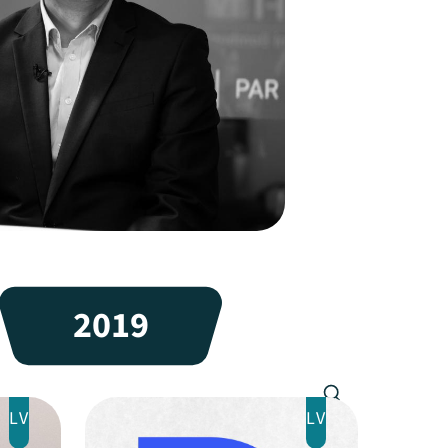
2019
LV
LV