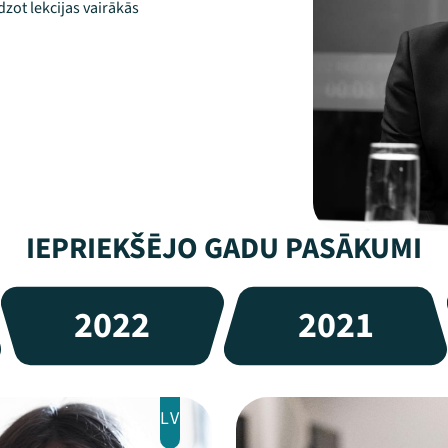
zot lekcijas vairākās
IEPRIEKŠĒJO GADU PASĀKUMI
2022
2021
LV