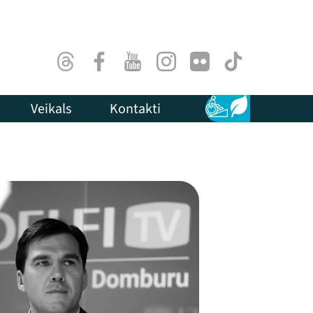
Threads
Facebook
Youtube
Instagram
Flick
TikTok
Veikals
Kontakti
Pieejamība
Ilgtspēja