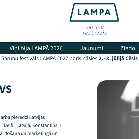
Viņi bija LAMPĀ 2026
Jaunumi
Ziedo
Sarunu festivāls LAMPA 2027 norisināsies
2.–3. jūlijā Cēsīs
VS
arba pieredzi Latvijas
Delfi" Latvijā. Konstantīns ir
ā, pārdošanā un mārketingā un