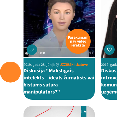
Pasākumam
nav video
ieraksta
2019. gada 28. jūnijs
UZZIBSNĪ skatuve
2019. gada
Diskusija "Mākslīgais
Diskus
intelekts – ideāls žurnālists vai
introve
bīstams satura
komuni
manipulators?"
uzņēm
LV