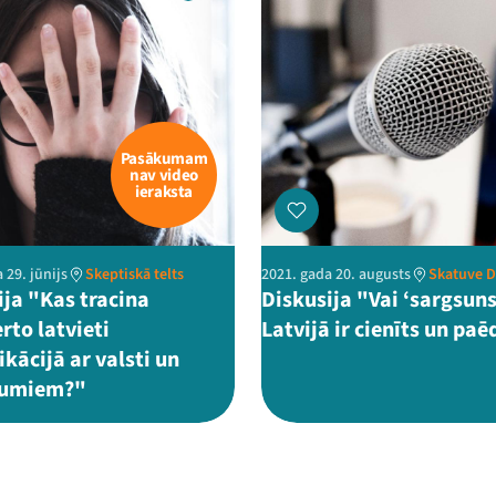
Pasākumam
nav video
ieraksta
 29. jūnijs
Skeptiskā telts
2021. gada 20. augusts
Skatuve 
ija "Kas tracina
Diskusija "Vai ‘sargsuns
rto latvieti
Latvijā ir cienīts un paē
kācijā ar valsti un
umiem?"