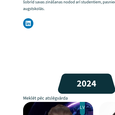
šobrīd savas zināšanas nodod arī studentiem, pasnied
augstskolās.
2024
LV