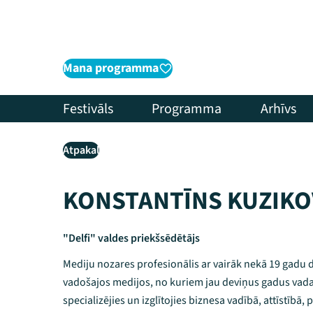
Mana programma
Festivāls
Programma
Arhīvs
Atpakaļ
KONSTANTĪNS KUZIKO
"Delfi" valdes priekšsēdētājs
Mediju nozares profesionālis ar vairāk nekā 19 gadu d
vadošajos medijos, no kuriem jau deviņus gadus vada "
specializējies un izglītojies biznesa vadībā, attīstīb