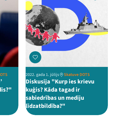
DOTS
2022. gada 1. jūlijs
Skatuve DOTS
’
Diskusija "Kurp ies krievu
dis?"
kuģis? Kāda tagad ir
sabiedrības un mediju
līdzatbildība?"