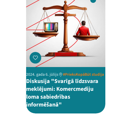
2024. gada 6. jūlijs
#PrieksKopāBūt studija
Diskusija "Svarīgā līdzsvara
meklējumi: Komercmediju
loma sabiedrības
informēšanā"