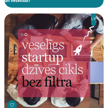
un veselību?"
LV