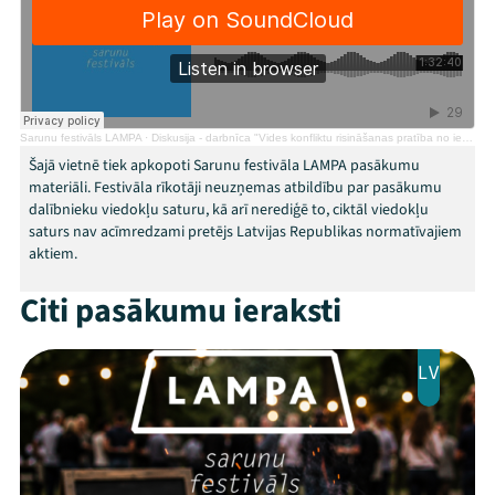
Programma
Arhīvs
Viņi bija LAMPĀ 2026
Sarunu festivāls LAMPA
·
Diskusija - darbnīca "Vides konfliktu risināšanas pratība no ieraduma apriet uz drosmi sadarboties"
Šajā vietnē tiek apkopoti Sarunu festivāla LAMPA pasākumu
Jaunumi
materiāli. Festivāla rīkotāji neuzņemas atbildību par pasākumu
dalībnieku viedokļu saturu, kā arī nerediģē to, ciktāl viedokļu
Ziedo
saturs nav acīmredzami pretējs Latvijas Republikas normatīvajiem
aktiem.
Veikals
Citi pasākumu ieraksti
Kontakti
LV