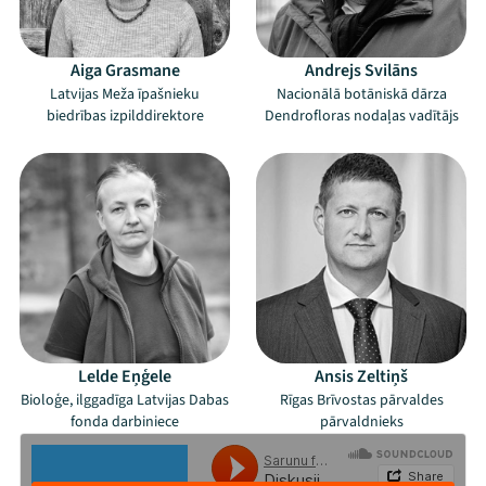
Aiga Grasmane
Andrejs Svilāns
Latvijas Meža īpašnieku
Nacionālā botāniskā dārza
biedrības izpilddirektore
Dendrofloras nodaļas vadītājs
Lelde Eņģele
Ansis Zeltiņš
Mana programma
Bioloģe, ilggadīga Latvijas Dabas
Rīgas Brīvostas pārvaldes
fonda darbiniece
pārvaldnieks
Festivāls