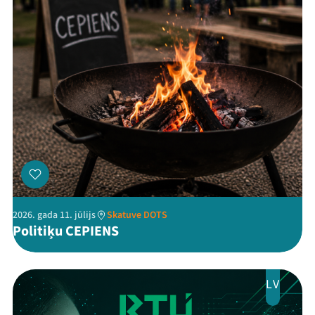
Threads
Facebook
Youtube
X
Instagram
Flick
TikTok
2026. gada 11. jūlijs
Skatuve DOTS
Politiķu CEPIENS
LV