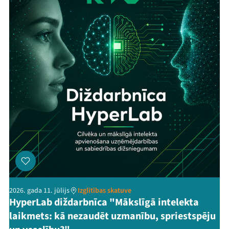
2026. gada 11. jūlijs
Izglītības skatuve
HyperLab diždarbnīca "Mākslīgā intelekta
laikmets: kā nezaudēt uzmanību, spriestspēju