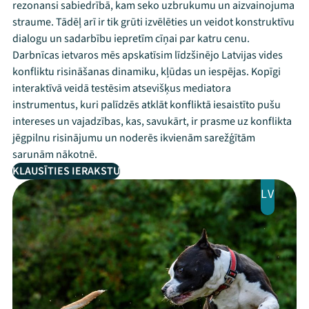
rezonansi sabiedrībā, kam seko uzbrukumu un aizvainojuma
straume. Tādēļ arī ir tik grūti izvēlēties un veidot konstruktīvu
dialogu un sadarbību iepretīm cīņai par katru cenu.
Darbnīcas ietvaros mēs apskatīsim līdzšinējo Latvijas vides
konfliktu risināšanas dinamiku, kļūdas un iespējas. Kopīgi
interaktīvā veidā testēsim atsevišķus mediatora
instrumentus, kuri palīdzēs atklāt konfliktā iesaistīto pušu
intereses un vajadzības, kas, savukārt, ir prasme uz konflikta
jēgpilnu risinājumu un noderēs ikvienām sarežģītām
sarunām nākotnē.
KLAUSĪTIES IERAKSTU
LV