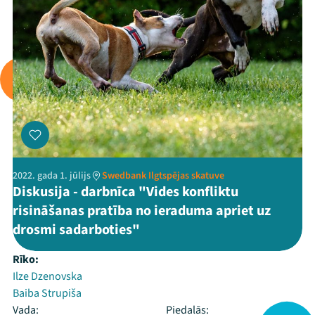
2022. gada 1. jūlijs
Swedbank Ilgtspējas skatuve
Diskusija - darbnīca "Vides konfliktu
risināšanas pratība no ieraduma apriet uz
drosmi sadarboties"
Rīko:
Ilze Dzenovska
Baiba Strupiša
Vada:
Piedalās: