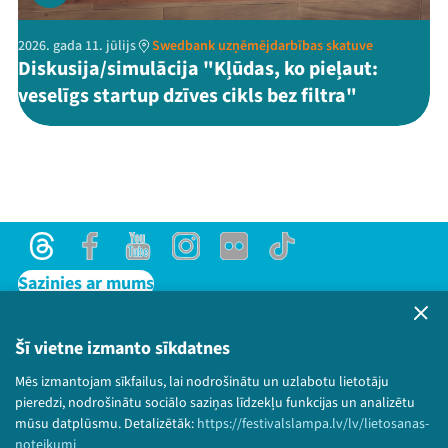
2026. gada 11. jūlijs
Swedbank uzņēmējdarbības skatuve
Diskusija/simulācija "Kļūdas, ko pieļaut:
veselīgs startup dzīves cikls bez filtra"
Threads
Facebook
Youtube
Instagram
Flick
TikTok
Sazinies ar mums
Privātuma politika
Lietošanas noteikumi un sīkdatņu politika
Šī vietne izmanto sīkdatnes
Bērnu aizsardzības politika
Mēs izmantojam sīkfailus, lai nodrošinātu un uzlabotu lietotāju
© 2026 Sarunu festivāls LAMPA Visas tiesības
pieredzi, nodrošinātu sociālo saziņas līdzekļu funkcijas un analizētu
paturētas.
mūsu datplūsmu. Detalizētāk:
https://festivalslampa.lv/lv/lietosanas-
noteikumi