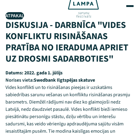
ATPAKAĻ
DISKUSIJA - DARBNĪCA "VIDES
KONFLIKTU RISINĀŠANAS
PRATĪBA NO IERADUMA APRIET
UZ DROSMI SADARBOTIES"
Datums:
2022. gada 1. jūlijs
Norises vieta:
Swedbank Ilgtspējas skatuve
Vides konflikti un to risināšanas pieejas ir uzskatāms
sabiedrības sarunu vešanas un konfliktu risināšanas prasmju
barometrs. Diemžēl rādījumi nav diez ko glaimojoši nedz
Latvijā, nedz daudzviet pasaulē. Vides konflikti bieži iemieso
piesātinātu personīgu stāstu, dziļu vērtību un interešu
sadursmi, kas veido vērienīgu apdraudējuma sajūtu visām
iesaistītajām pusēm. Tie modina kaislīgas emocijas un