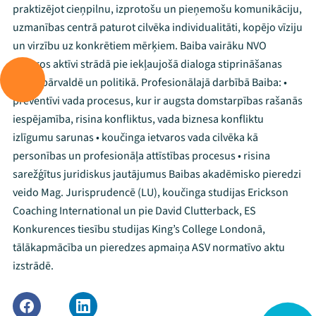
praktizējot cieņpilnu, izprotošu un pieņemošu komunikāciju,
uzmanības centrā paturot cilvēka individualitāti, kopējo vīziju
un virzību uz konkrētiem mērķiem. Baiba vairāku NVO
ietvaros aktīvi strādā pie iekļaujošā dialoga stiprināšanas
valsts pārvaldē un politikā. Profesionālajā darbībā Baiba: •
preventīvi vada procesus, kur ir augsta domstarpības rašanās
iespējamība, risina konfliktus, vada biznesa konfliktu
izlīgumu sarunas • koučinga ietvaros vada cilvēka kā
personības un profesionāļa attīstības procesus • risina
sarežģītus juridiskus jautājumus Baibas akadēmisko pieredzi
veido Mag. Jurisprudencē (LU), koučinga studijas Erickson
Coaching International un pie David Clutterback, ES
Konkurences tiesību studijas King’s College Londonā,
tālākapmācība un pieredzes apmaiņa ASV normatīvo aktu
izstrādē.