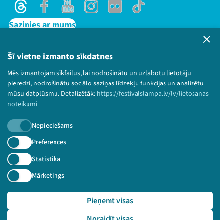
Threads
Facebook
Youtube
Instagram
Flick
TikTok
Sazinies ar mums
Privātuma politika
Lietošanas noteikumi un sīkdatņu politika
Šī vietne izmanto sīkdatnes
Bērnu aizsardzības politika
Mēs izmantojam sīkfailus, lai nodrošinātu un uzlabotu lietotāju
© 2026 Sarunu festivāls LAMPA Visas tiesības
pieredzi, nodrošinātu sociālo saziņas līdzekļu funkcijas un analizētu
paturētas.
mūsu datplūsmu. Detalizētāk:
https://festivalslampa.lv/lv/lietosanas-
noteikumi
Nepieciešams
Piesakies jaunumiem!
Preferences
Statistika
Nepalaid garām aktuālāko informāciju!
Mārketings
Pieņemt visas
Pieteikties
Noraidīt visas