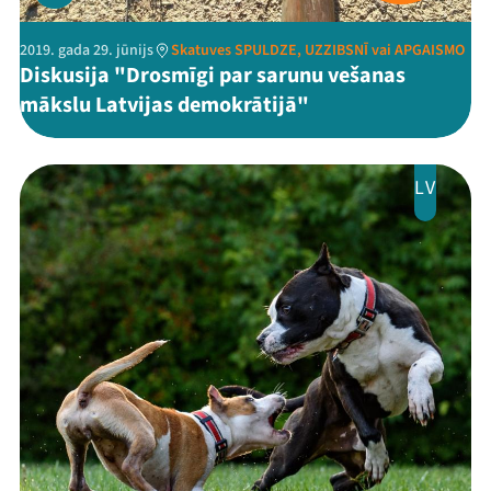
2019. gada 29. jūnijs
Skatuves SPULDZE, UZZIBSNĪ vai APGAISMO
Diskusija "Drosmīgi par sarunu vešanas
mākslu Latvijas demokrātijā"
LV