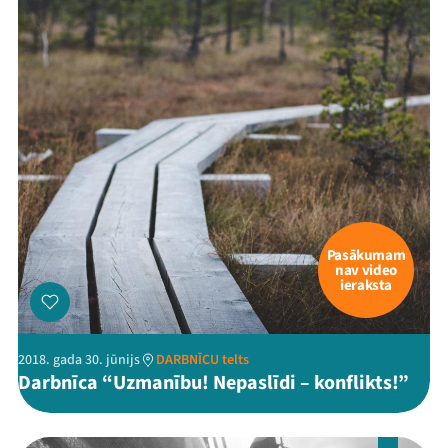
Mana programma
Festivāls
Programma
Arhīvs
Viņi bija LAMPĀ 2026
Pasākumam
Jaunumi
nav video
ieraksta
Ziedo
Veikals
2018. gada 30. jūnijs
DARBNĪCU telts
Darbnīca “Uzmanību! Nepaslīdi – konflikts!”
Kontakti