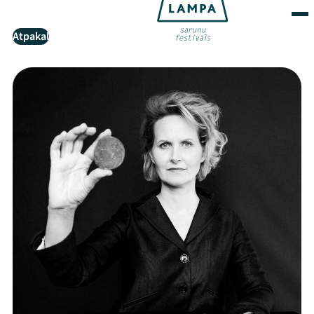
Atpakaļ