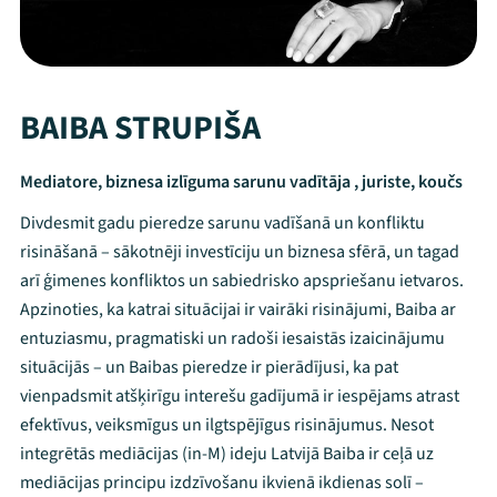
BAIBA STRUPIŠA
Mediatore, biznesa izlīguma sarunu vadītāja , juriste, koučs
Divdesmit gadu pieredze sarunu vadīšanā un konfliktu
risināšanā – sākotnēji investīciju un biznesa sfērā, un tagad
arī ģimenes konfliktos un sabiedrisko apspriešanu ietvaros.
Apzinoties, ka katrai situācijai ir vairāki risinājumi, Baiba ar
entuziasmu, pragmatiski un radoši iesaistās izaicinājumu
situācijās – un Baibas pieredze ir pierādījusi, ka pat
vienpadsmit atšķirīgu interešu gadījumā ir iespējams atrast
efektīvus, veiksmīgus un ilgtspējīgus risinājumus. Nesot
integrētās mediācijas (in-M) ideju Latvijā Baiba ir ceļā uz
mediācijas principu izdzīvošanu ikvienā ikdienas solī –