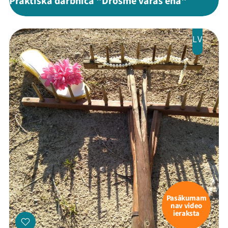
Praktiska darbnīca "Drosme varas ēnā"
LV
Pasākumam
nav video
ieraksta