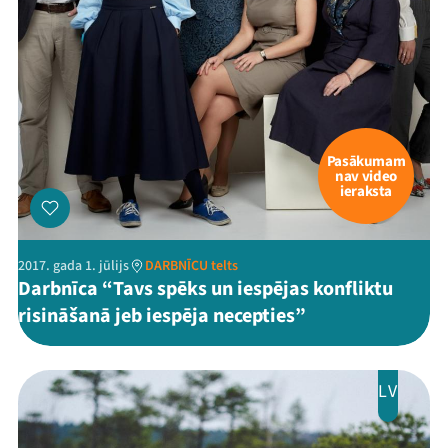
Pasākumam
nav video
ieraksta
2017. gada 1. jūlijs
DARBNĪCU telts
Darbnīca “Tavs spēks un iespējas konfliktu
risināšanā jeb iespēja necepties”
LV