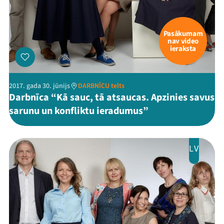
Pasākumam
nav video
ieraksta
2017. gada 30. jūnijs
DARBNĪCU telts
Darbnīca “Kā sauc, tā atsaucas. Apzinies savus
sarunu un konfliktu ieradumus”
LV