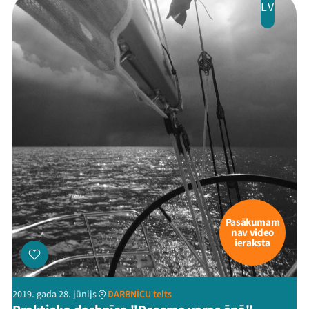
LV
Threads
Facebook
Youtube
X
Instagram
Flick
TikTok
Pasākumam
nav video
ieraksta
2019. gada 28. jūnijs
DARBNĪCU telts