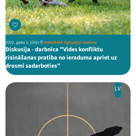
2022. gada 1. jūlijs
Swedbank Ilgtspējas skatuve
Diskusija - darbnīca "Vides konfliktu
risināšanas pratība no ieraduma apriet uz
drosmi sadarboties"
LV