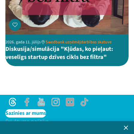
2026. gada 11. jūlijs
Swedbank uzņēmējdarbības skatuve
Diskusija/simulācija "Kļūdas, ko pieļaut:
veselīgs startup dzīves cikls bez filtra"
Threads
Facebook
Youtube
Instagram
Flick
TikTok
Sazinies ar mums
Privātuma politika
Lietošanas noteikumi un sīkdatņu politika