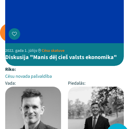
2022. gada 1. jūlijs
Cēsu skatuve
Diskusija "Manis dēļ cieš valsts ekonomika"
Rīko:
Cēsu novada pašvaldība
Vada:
Piedalās: