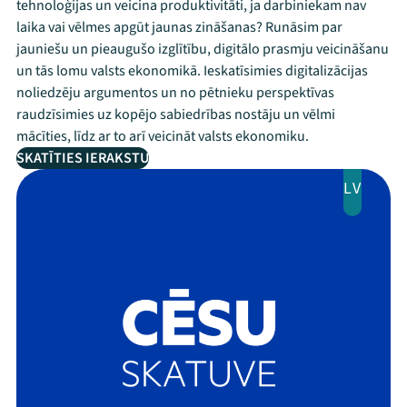
tehnoloģijas un veicina produktivitāti, ja darbiniekam nav
laika vai vēlmes apgūt jaunas zināšanas? Runāsim par
jauniešu un pieaugušo izglītību, digitālo prasmju veicināšanu
un tās lomu valsts ekonomikā. Ieskatīsimies digitalizācijas
noliedzēju argumentos un no pētnieku perspektīvas
raudzīsimies uz kopējo sabiedrības nostāju un vēlmi
mācīties, līdz ar to arī veicināt valsts ekonomiku.
SKATĪTIES IERAKSTU
LV