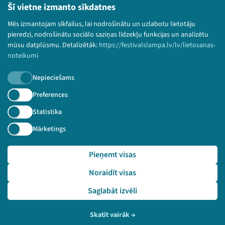
Bērnu aizsardzības politika
Šī vietne izmanto sīkdatnes
© 2026 Sarunu festivāls LAMPA Visas tiesības
Mēs izmantojam sīkfailus, lai nodrošinātu un uzlabotu lietotāju
paturētas.
pieredzi, nodrošinātu sociālo saziņas līdzekļu funkcijas un analizētu
mūsu datplūsmu. Detalizētāk:
https://festivalslampa.lv/lv/lietosanas-
noteikumi
Nepieciešams
Piesakies jaunumiem!
Preferences
Nepalaid garām aktuālāko informāciju!
Statistika
Mārketings
Pieņemt visas
Pieteikties
Noraidīt visas
🔗 https://festivalslampa.lv/lv/video-arhivs/1819?sp
eaker=Marta%20Timrota&speaker_id=4606
Saglabāt izvēli
Skatīt vairāk
→