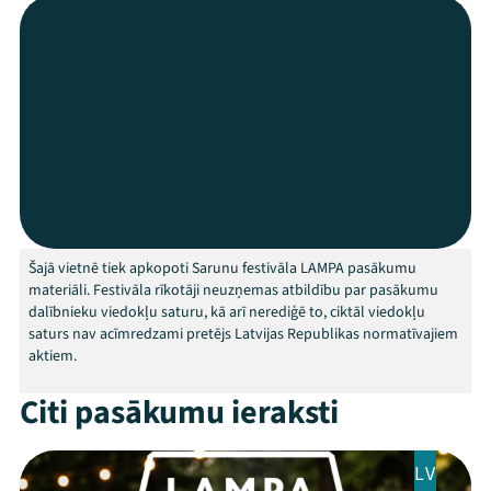
Festivāls
Programma
Arhīvs
Viņi bija LAMPĀ 2026
Jaunumi
Šajā vietnē tiek apkopoti Sarunu festivāla LAMPA pasākumu
Ziedo
materiāli. Festivāla rīkotāji neuzņemas atbildību par pasākumu
dalībnieku viedokļu saturu, kā arī nerediģē to, ciktāl viedokļu
Veikals
saturs nav acīmredzami pretējs Latvijas Republikas normatīvajiem
aktiem.
Kontakti
Citi pasākumu ieraksti
LV