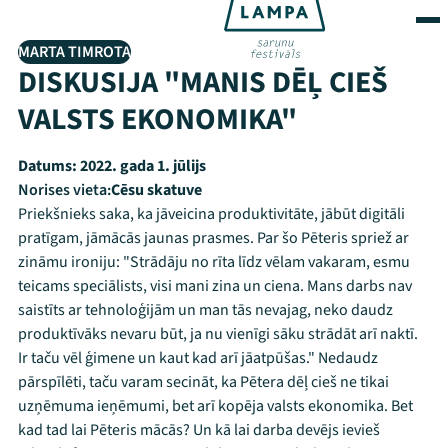
MARTA TIMROTA
DISKUSIJA "MANIS DĒĻ CIEŠ
VALSTS EKONOMIKA"
Datums:
2022. gada 1. jūlijs
Norises vieta:
Cēsu skatuve
Priekšnieks saka, ka jāveicina produktivitāte, jābūt digitāli
pratīgam, jāmācās jaunas prasmes. Par šo Pēteris spriež ar
zināmu ironiju: "Strādāju no rīta līdz vēlam vakaram, esmu
teicams speciālists, visi mani zina un ciena. Mans darbs nav
saistīts ar tehnoloģijām un man tās nevajag, neko daudz
produktīvāks nevaru būt, ja nu vienīgi sāku strādāt arī naktī.
Ir taču vēl ģimene un kaut kad arī jāatpūšas." Nedaudz
pārspīlēti, taču varam secināt, ka Pētera dēļ cieš ne tikai
uzņēmuma ieņēmumi, bet arī kopēja valsts ekonomika. Bet
kad tad lai Pēteris mācās? Un kā lai darba devējs ievieš