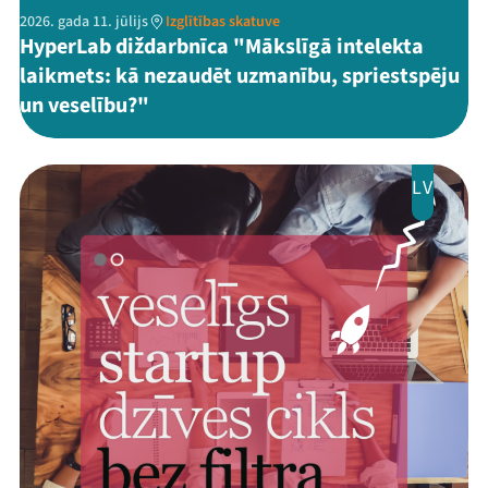
2026. gada 11. jūlijs
Izglītības skatuve
HyperLab diždarbnīca "Mākslīgā intelekta
laikmets: kā nezaudēt uzmanību, spriestspēju
un veselību?"
LV