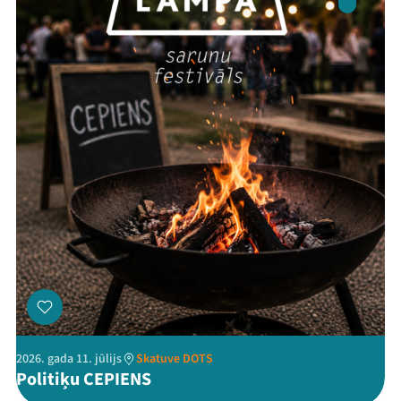
Threads
Facebook
Youtube
X
Instagram
Flick
TikTok
2026. gada 11. jūlijs
Skatuve DOTS
Politiķu CEPIENS