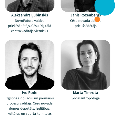
Aleksandrs Ļubinskis
Jānis Rozenbergs
NovoFutura valdes
Cēsu novada domes
priekšsēdētājs, Cēsu Digitālā
priekšsēdētājs
centra vadītāja vietnieks
Ivo Rode
Marta Timrota
Izglītības inovāciju un pārmaiņu
Sociālantropoloģe
procesu vadītājs, Cēsu novada
domes deputāts, Izglītības,
kultūras un sporta komitejas