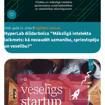
2026. gada 11. jūlijs
Izglītības skatuve
HyperLab diždarbnīca "Mākslīgā intelekta
laikmets: kā nezaudēt uzmanību, spriestspēju
un veselību?"
LV