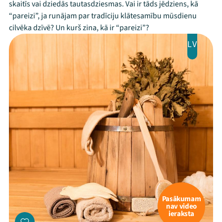
skaitīs vai dziedās tautasdziesmas. Vai ir tāds jēdziens, kā
“pareizi”, ja runājam par tradīciju klātesamību mūsdienu
cilvēka dzīvē? Un kurš zina, kā ir “pareizi”?
LV
Pasākumam
nav video
ieraksta