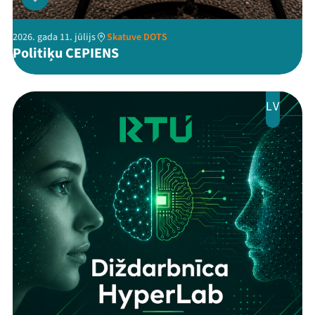
2026. gada 11. jūlijs
Skatuve DOTS
Politiķu CEPIENS
LV