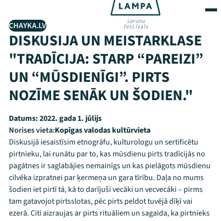
CHAYKA.LV
DISKUSIJA UN MEISTARKLASE
"TRADĪCIJA: STARP “PAREIZI”
UN “MŪSDIENĪGI”. PIRTS
NOZĪME SENĀK UN ŠODIEN."
Datums:
2022. gada 1. jūlijs
Norises vieta:
Kopīgas valodas kultūrvieta
Diskusijā iesaistīsim etnogrāfu, kulturologu un sertificētu
pirtnieku, lai runātu par to, kas mūsdienu pirts tradīcijās no
pagātnes ir saglabājies nemainīgs un kas pielāgots mūsdienu
cilvēka izpratnei par ķermeņa un gara tīrību. Daļa no mums
šodien iet pirtī tā, kā to darījuši vecāki un vecvecāki – pirms
tam gatavojot pirtsslotas, pēc pirts peldot tuvējā dīķī vai
ezerā. Citi aizraujas ar pirts rituāliem un sagaida, ka pirtnieks