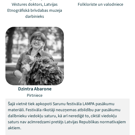
Vēstures doktors, Latvijas
Folkloriste un valodniece
Etnogrāfiskā brīvdabas muzeja
darbinieks
Mana programma
Dzintra Abarone
Festivāls
Pirtniece
Šajā vietnē tiek apkopoti Sarunu festivāla LAMPA pasākumu
Programma
materiāli. Festivāla rīkotāji neuzņemas atbildību par pasākumu
dalībnieku viedokļu saturu, kā arī nerediģē to, ciktāl viedokļu
Arhīvs
saturs nav acīmredzami pretējs Latvijas Republikas normatīvajiem
aktiem.
Viņi bija LAMPĀ 2026