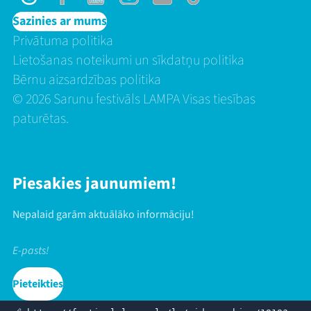
Threads
Facebook
Youtube
Instagram
Flick
TikTok
Sazinies ar mums
Privātuma politika
Lietošanas noteikumi un sīkdatņu politika
Bērnu aizsardzības politika
© 2026 Sarunu festivāls LAMPA Visas tiesības
paturētas.
Piesakies jaunumiem!
Nepalaid garām aktuālāko informāciju!
Pieteikties