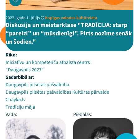
2022. gada 1. jūlijs
Kopīgas valodas kultūrvieta
Diskusija un meistarklase "TRADĪCIJA: starp
“pareizi” un “mūsdienīgi”. Pirts nozīme senāk
un šodien."
Rīko:
Iniciatīvu un kompetenču atbalsta centrs
"Daugavpils 2027"
Sadarbībā ar:
Daugavpils pilsētas pašvaldība
Daugavpils pilsētas pašvaldības Kultūras pārvalde
Chayka.lv
Tradīciju māja
Vada:
Piedalās: