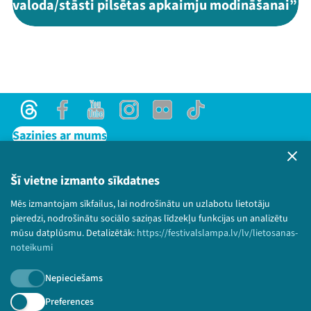
valoda/stāsti pilsētas apkaimju modināšanai”
Threads
Facebook
Youtube
Instagram
Flick
TikTok
Sazinies ar mums
Privātuma politika
Lietošanas noteikumi un sīkdatņu politika
Šī vietne izmanto sīkdatnes
Bērnu aizsardzības politika
Mēs izmantojam sīkfailus, lai nodrošinātu un uzlabotu lietotāju
© 2026 Sarunu festivāls LAMPA Visas tiesības
pieredzi, nodrošinātu sociālo saziņas līdzekļu funkcijas un analizētu
paturētas.
mūsu datplūsmu. Detalizētāk:
https://festivalslampa.lv/lv/lietosanas-
noteikumi
Nepieciešams
Piesakies jaunumiem!
Preferences