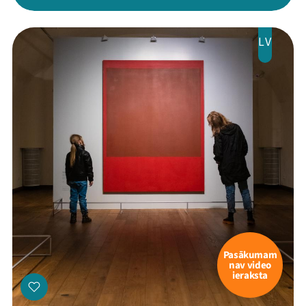
LV
Mana programma
Festivāls
Programma
Arhīvs
Viņi bija LAMPĀ 2026
Jaunumi
Pasākumam
Ziedo
nav video
ieraksta
Veikals