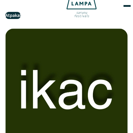
Atpakaļ