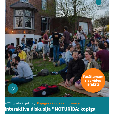
Pasākumam
nav video
ieraksta
2022. gada 2. jūlijs
Kopīgas valodas kultūrvieta
Interaktīva diskusija ”NOTURĪBA: kopīga