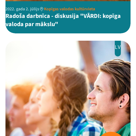
Kontakti
2022. gada 2. jūlijs
Kopīgas valodas kultūrvieta
Radoša darbnīca - diskusija "VĀRDI: kopīga
valoda par mākslu"
LV
Threads
Facebook
Youtube
X
Instagram
Flick
TikTok