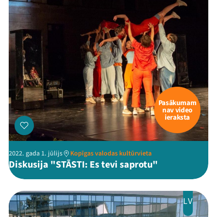
Pasākumam
nav video
ieraksta
2022. gada 1. jūlijs
Kopīgas valodas kultūrvieta
Diskusija "STĀSTI: Es tevi saprotu"
LV