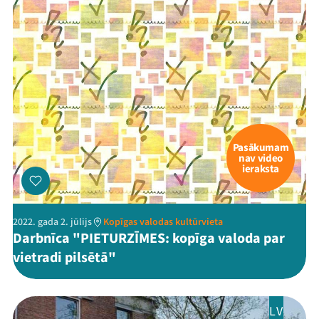
Pasākumam
nav video
ieraksta
2022. gada 2. jūlijs
Kopīgas valodas kultūrvieta
Darbnīca "PIETURZĪMES: kopīga valoda par
vietradi pilsētā"
LV