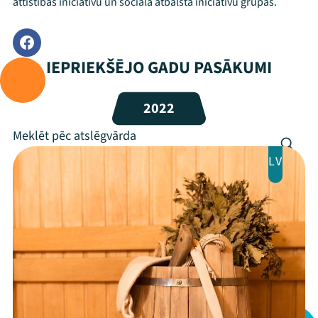
attīstības iniciatīvu un sociālā atbalsta iniciatīvu grupās.
IEPRIEKŠĒJO GADU PASĀKUMI
2022
LV