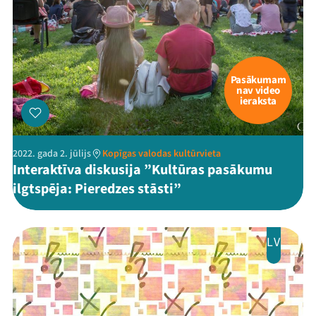
Pasākumam
nav video
ieraksta
2022. gada 2. jūlijs
Kopīgas valodas kultūrvieta
Interaktīva diskusija ”Kultūras pasākumu
ilgtspēja: Pieredzes stāsti”
LV