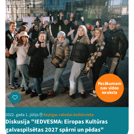
Pasākumam
nav video
ieraksta
2022. gada 1. jūlijs
Kopīgas valodas kultūrvieta
Diskusija "IEDVESMA: Eiropas Kultūras
galvaspilsētas 2027 spārni un pēdas"