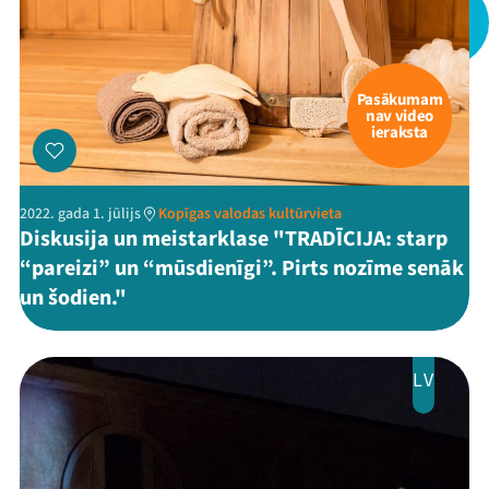
Pasākumam
nav video
ieraksta
2022. gada 1. jūlijs
Kopīgas valodas kultūrvieta
Diskusija un meistarklase "TRADĪCIJA: starp
“pareizi” un “mūsdienīgi”. Pirts nozīme senāk
un šodien."
LV