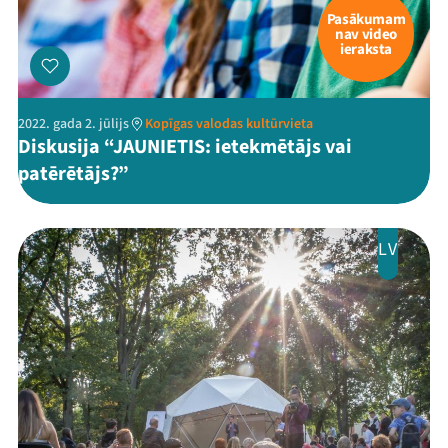
Pasākumam
nav video
ieraksta
2022. gada 2. jūlijs
Kopīgas valodas kultūrvieta
Diskusija “JAUNIETIS: ietekmētājs vai
patērētājs?”
LV