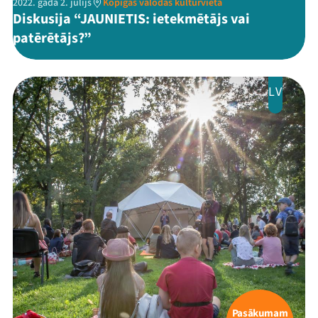
2022. gada 2. jūlijs
Kopīgas valodas kultūrvieta
Diskusija “JAUNIETIS: ietekmētājs vai
patērētājs?”
LV
Pasākumam