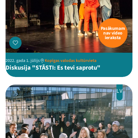
Pasākumam
nav video
ieraksta
2022. gada 1. jūlijs
Kopīgas valodas kultūrvieta
Diskusija "STĀSTI: Es tevi saprotu"
LV