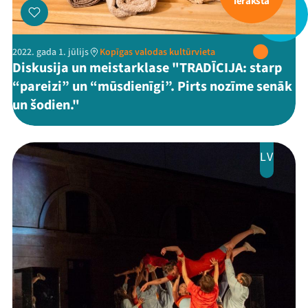
ieraksta
2022. gada 1. jūlijs
Kopīgas valodas kultūrvieta
Diskusija un meistarklase "TRADĪCIJA: starp
“pareizi” un “mūsdienīgi”. Pirts nozīme senāk
un šodien."
LV