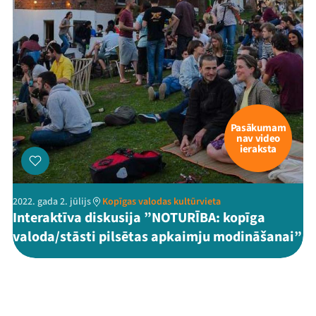
Pasākumam
nav video
ieraksta
2022. gada 2. jūlijs
Kopīgas valodas kultūrvieta
Interaktīva diskusija ”NOTURĪBA: kopīga
valoda/stāsti pilsētas apkaimju modināšanai”