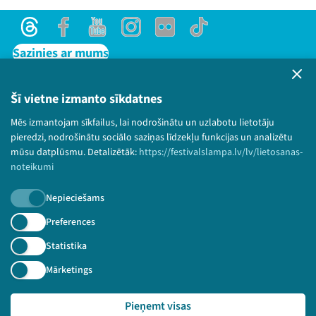
Threads
Facebook
Youtube
Instagram
Flick
TikTok
Sazinies ar mums
Privātuma politika
Lietošanas noteikumi un sīkdatņu politika
Šī vietne izmanto sīkdatnes
Bērnu aizsardzības politika
Mēs izmantojam sīkfailus, lai nodrošinātu un uzlabotu lietotāju
© 2026 Sarunu festivāls LAMPA Visas tiesības
pieredzi, nodrošinātu sociālo saziņas līdzekļu funkcijas un analizētu
paturētas.
mūsu datplūsmu. Detalizētāk:
https://festivalslampa.lv/lv/lietosanas-
noteikumi
Nepieciešams
Piesakies jaunumiem!
Preferences
Statistika
Nepalaid garām aktuālāko informāciju!
Mārketings
Pieņemt visas