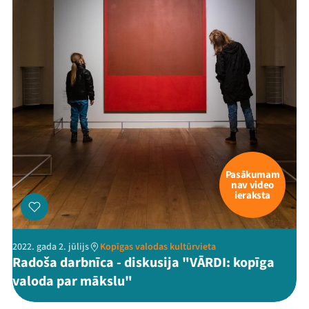
Mana programma
Festivāls
Programma
Arhīvs
Viņi bija LAMPĀ 2026
Pasākumam
nav video
Jaunumi
ieraksta
Ziedo
2022. gada 2. jūlijs
Kopīgas valodas kultūrvieta
Veikals
Radoša darbnīca - diskusija "VĀRDI: kopīga
valoda par mākslu"
Kontakti