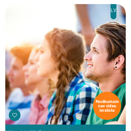
LV
Threads
Facebook
Youtube
X
Instagram
Flick
TikTok
Pasākumam
nav video
ieraksta