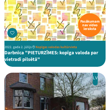
Pasākumam
nav video
ieraksta
2022. gada 2. jūlijs
Kopīgas valodas kultūrvieta
Darbnīca "PIETURZĪMES: kopīga valoda par
vietradi pilsētā"
LV