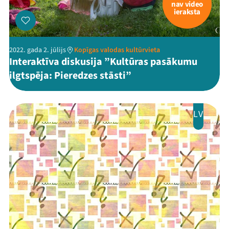
nav video
ieraksta
2022. gada 2. jūlijs
Kopīgas valodas kultūrvieta
Interaktīva diskusija ”Kultūras pasākumu
ilgtspēja: Pieredzes stāsti”
LV