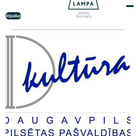
Atpakaļ