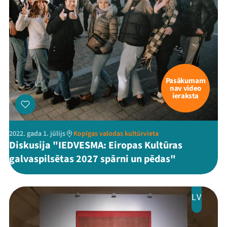
Pasākumam
nav video
ieraksta
2022. gada 1. jūlijs
Kopīgas valodas kultūrvieta
Diskusija "IEDVESMA: Eiropas Kultūras
galvaspilsētas 2027 spārni un pēdas"
LV