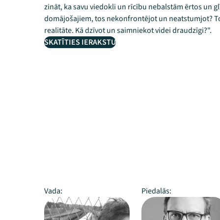
zināt, ka savu viedokli un rīcību nebalstām ērtos un gl
domājošajiem, tos nekonfrontējot un neatstumjot? To c
realitāte. Kā dzīvot un saimniekot videi draudzīgi?".
SKATĪTIES IERAKSTU
Vada:
Piedalās: