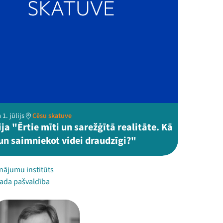
1. jūlijs
Cēsu skatuve
ja "Ērtie mīti un sarežģītā realitāte. Kā
un saimniekot videi draudzīgi?"
inājumu institūts
ada pašvaldība