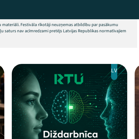
 materiāli. Festivāla rīkotāji neuzņemas atbildību par pasākumu
okļu saturs nav acīmredzami pretējs Latvijas Republikas normatīvajiem
LV