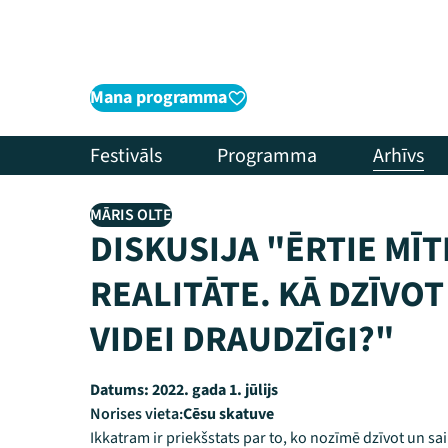
Mana programma
Festivāls
Programma
Arhīvs
MĀRIS OLTE
DISKUSIJA "ĒRTIE MĪT
REALITĀTE. KĀ DZĪVO
VIDEI DRAUDZĪGI?"
Datums:
2022. gada 1. jūlijs
Norises vieta:
Cēsu skatuve
Ikkatram ir priekšstats par to, ko nozīmē dzīvot un sai