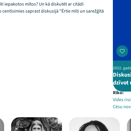
īti iepakotos mītos? Un kā diskutēt ar citādi
entīsimies saprast diskusijā "Ērtie mīti un sarežģītā
2022. gada 
Diskusi
dzīvot 
Rīko:
Vides ris
Cēsu nov