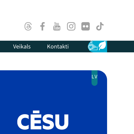
Threads
Facebook
Youtube
Instagram
Flick
TikTok
Veikals
Kontakti
Pieejamība
Ilgtspēja
LV