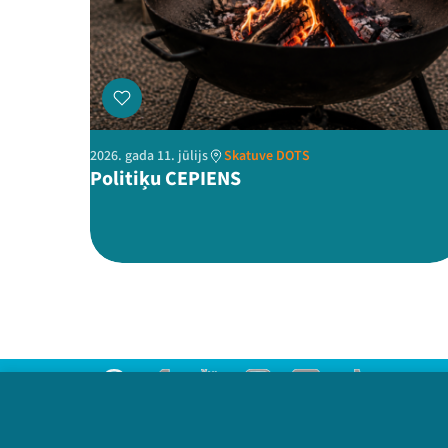
2026. gada 11. jūlijs
Skatuve DOTS
Politiķu CEPIENS
Threads
Facebook
Youtube
Instagram
Flick
TikTok
Sazinies ar mums