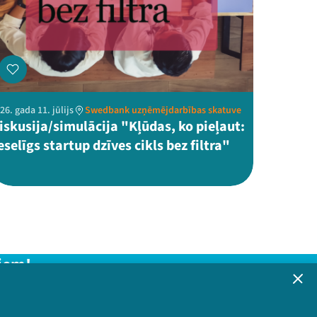
26. gada 11. jūlijs
Swedbank uzņēmējdarbības skatuve
iskusija/simulācija "Kļūdas, ko pieļaut:
eselīgs startup dzīves cikls bez filtra"
iem!
formāciju!