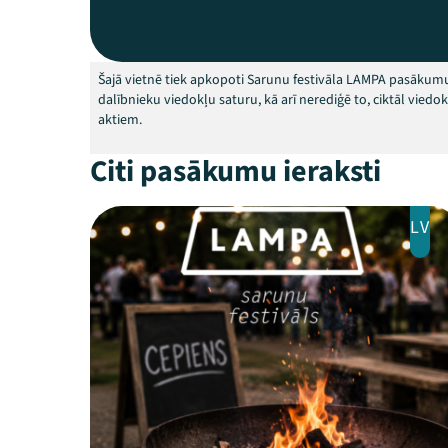
Šajā vietnē tiek apkopoti Sarunu festivāla LAMPA pasākumu
dalībnieku viedokļu saturu, kā arī nerediģē to, ciktāl vied
aktiem.
Citi pasākumu ieraksti
LV