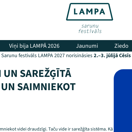
Viņi bija LAMPĀ 2026
Jaunumi
Ziedo
Sarunu festivāls LAMPA 2027 norisināsies
2.–3. jūlijā Cēsīs
I UN SAREŽĢĪTĀ
T UN SAIMNIEKOT
mniekot videi draudzīgi. Taču vide ir sarežģīta sistēma. Kā