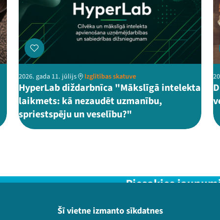
2026. gada 11. jūlijs
Izglītības skatuve
20
HyperLab diždarbnīca "Mākslīgā intelekta
D
laikmets: kā nezaudēt uzmanību,
v
spriestspēju un veselību?"
Piesakies jaunum
Nepalaid garām aktuālāko in
Šī vietne izmanto sīkdatnes