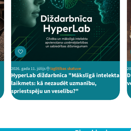
2026. gada 11. jūlijs
Izglītības skatuve
20
HyperLab diždarbnīca "Mākslīgā intelekta
D
laikmets: kā nezaudēt uzmanību,
v
spriestspēju un veselību?"