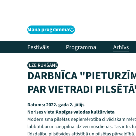
Mana programma
Festivāls
Programma
Arhīvs
ILZE RUKŠĀNE
DARBNĪCA "PIETURZĪ
PAR VIETRADI PILSĒTĀ
Datums:
2022. gada 2. jūlijs
Norises vieta:
Kopīgas valodas kultūrvieta
Modernisma pilsētas nepiemērotība cilvēciskam mērog
labbūtībai un cieņpilnai dzīvei mūsdienās. Tas ir tik
līdzdalību pilsētvides attīstībā un pilsētas pārvaldī