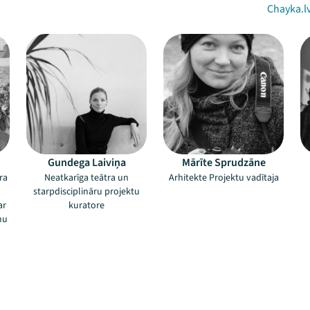
Chayka.l
Gundega Laiviņa
Mārīte Sprudzāne
ra
Neatkarīga teātra un
Arhitekte Projektu vadītaja
starpdisciplināru projektu
ar
kuratore
mu