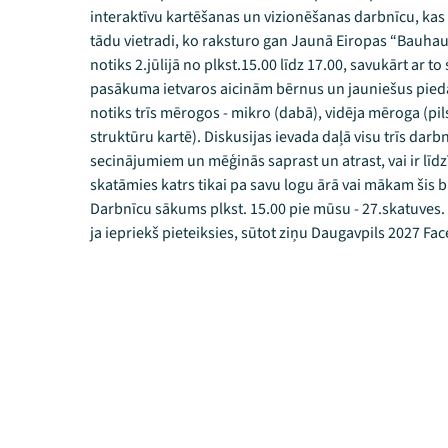
interaktīvu kartēšanas un vizionēšanas darbnīcu, kas
tādu vietradi, ko raksturo gan Jaunā Eiropas “Bauhau
notiks 2.jūlijā no plkst.15.00 līdz 17.00, savukārt ar t
pasākuma ietvaros aicinām bērnus un jauniešus piedal
notiks trīs mērogos - mikro (dabā), vidēja mēroga (pils
struktūru kartē). Diskusijas ievada daļā visu trīs darb
secinājumiem un mēģinās saprast un atrast, vai ir lī
skatāmies katrs tikai pa savu logu ārā vai mākam šis 
Darbnīcu sākums plkst. 15.00 pie mūsu - 27.skatuves. P
ja iepriekš pieteiksies, sūtot ziņu Daugavpils 2027 F