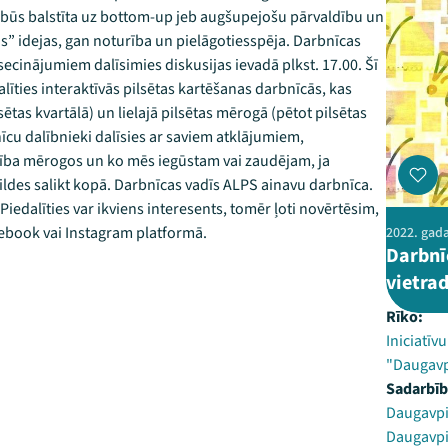
 būs balstīta uz bottom-up jeb augšupejošu pārvaldību un
s” idejas, gan noturība un pielāgotiesspēja. Darbnīcas
o secinājumiem dalīsimies diskusijas ievadā plkst. 17.00. Šī
īties interaktīvās pilsētas kartēšanas darbnīcās, kas
ētas kvartālā) un lielajā pilsētas mērogā (pētot pilsētas
nīcu dalībnieki dalīsies ar saviem atklājumiem,
dzība mērogos un ko mēs iegūstam vai zaudējam, ja
bildes salikt kopā. Darbnīcas vadīs ALPS ainavu darbnīca.
iedalīties var ikviens interesents, tomēr ļoti novērtēsim,
acebook vai Instagram platformā.
2022. gada 
Darbnī
vietrad
Rīko:
Iniciatīv
"Daugavp
Sadarbīb
Daugavpil
Daugavpil