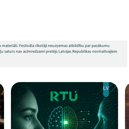
 materiāli. Festivāla rīkotāji neuzņemas atbildību par pasākumu
okļu saturs nav acīmredzami pretējs Latvijas Republikas normatīvajiem
LV