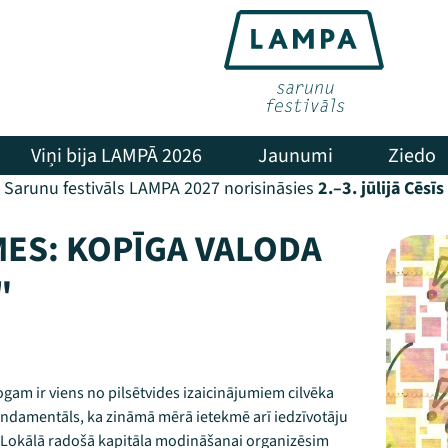
Viņi bija LAMPĀ 2026
Jaunumi
Ziedo
Sarunu festivāls LAMPA 2027 norisināsies
2.–3. jūlijā Cēsīs
MES: KOPĪGA VALODA
"
am ir viens no pilsētvides izaicinājumiem cilvēka
 fundamentāls, ka zināmā mērā ietekmē arī iedzīvotāju
bā. Lokālā radošā kapitāla modināšanai organizēsim