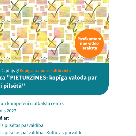
Pasākumam
nav video
ieraksta
2. jūlijs
Kopīgas valodas kultūrvieta
ca "PIETURZĪMES: kopīga valoda par
i pilsētā"
u un kompetenču atbalsta centrs
ils 2027"
ā ar:
s pilsētas pašvaldība
s pilsētas pašvaldības Kultūras pārvalde