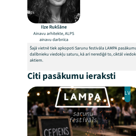
Ilze Rukšāne
Ainavu arhitekte, ALPS
ainavu darbnīca
Šajā vietnē tiek apkopoti Sarunu festivāla LAMPA pasākumu
dalībnieku viedokļu saturu, kā arī nerediģē to, ciktāl vied
aktiem.
Citi pasākumu ieraksti
LV