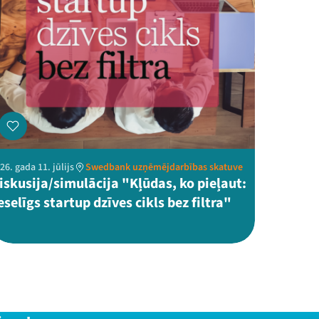
26. gada 11. jūlijs
Swedbank uzņēmējdarbības skatuve
iskusija/simulācija "Kļūdas, ko pieļaut:
eselīgs startup dzīves cikls bez filtra"