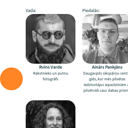
Vada:
Piedalās:
Rvīns Varde
Ainārs Pankjāns
Rakstnieks un putnu
Daugavpils sikspārņu cent
fotogrāfs
gids, kur mēs pilsētas
iedzīvotājus iepazīstinām 
pilsētvidi caur dabas priz