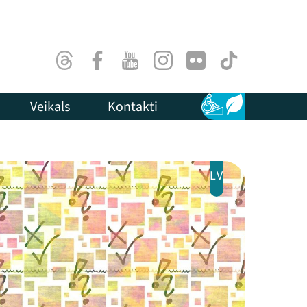
Threads
Facebook
Youtube
Instagram
Flick
TikTok
Veikals
Kontakti
Pieejamība
Ilgtspēja
LV