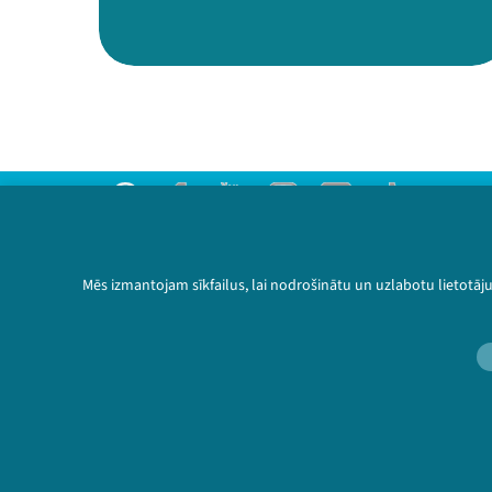
Threads
Facebook
Youtube
Instagram
Flick
TikTok
Sazinies ar mums
Privātuma politika
Mēs izmantojam sīkfailus, lai nodrošinātu un uzlabotu lietotāj
Lietošanas noteikumi un sīkdatņu politika
Bērnu aizsardzības politika
© 2026 Sarunu festivāls LAMPA Visas tiesības 
🔗 https://festivals