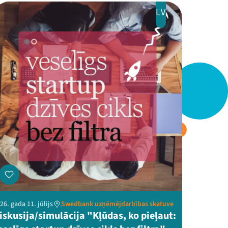
LV
26. gada 11. jūlijs
Swedbank uzņēmējdarbības skatuve
iskusija/simulācija "Kļūdas, ko pieļaut: