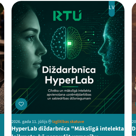
LV
2026. gada 11. jūlijs
Izglītības skatuve
20
HyperLab diždarbnīca "Mākslīgā intelekta
D