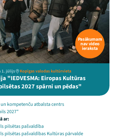
Pasākumam
nav video
ieraksta
1. jūlijs
Kopīgas valodas kultūrvieta
ija "IEDVESMA: Eiropas Kultūras
pilsētas 2027 spārni un pēdas"
u un kompetenču atbalsta centrs
ils 2027"
ā ar:
s pilsētas pašvaldība
s pilsētas pašvaldības Kultūras pārvalde