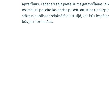
apvāršņus. Tāpat arī šajā pieteikuma gatavošanas laikā 
iezīmējuši paliekošas pēdas pilsētu attīstībā un turp
stāstus publiskot relaksētā diskusijā, kas būs iespē
būs jau norimušas.