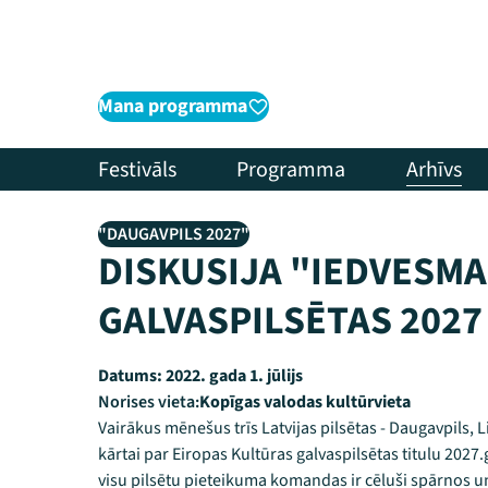
Mana programma
Festivāls
Programma
Arhīvs
"DAUGAVPILS 2027"
DISKUSIJA "IEDVESMA
GALVASPILSĒTAS 2027
Datums:
2022. gada 1. jūlijs
Norises vieta:
Kopīgas valodas kultūrvieta
Vairākus mēnešus trīs Latvijas pilsētas - Daugavpils, L
kārtai par Eiropas Kultūras galvaspilsētas titulu 2027.
visu pilsētu pieteikuma komandas ir cēluši spārnos un 