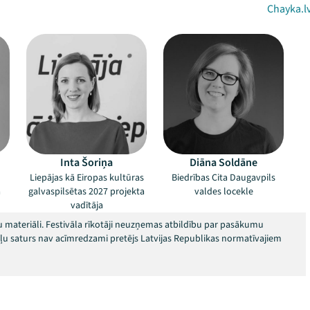
Chayka.l
Inta Šoriņa
Diāna Soldāne
Liepājas kā Eiropas kultūras
Biedrības Cita Daugavpils
ā
galvaspilsētas 2027 projekta
valdes locekle
vadītāja
 materiāli. Festivāla rīkotāji neuzņemas atbildību par pasākumu
okļu saturs nav acīmredzami pretējs Latvijas Republikas normatīvajiem