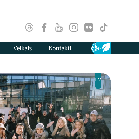
Threads
Facebook
Youtube
Instagram
Flick
TikTok
Veikals
Kontakti
Pieejamība
Ilgtspēja
LV