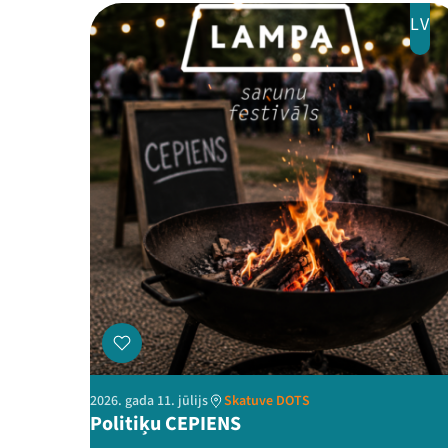
LV
2026. gada 11. jūlijs
Skatuve DOTS
Politiķu CEPIENS