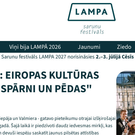
Viņi bija LAMPĀ 2026
Jaunumi
Ziedo
Sarunu festivāls LAMPA 2027 norisināsies
2.–3. jūlijā Cēsīs
: EIROPAS KULTŪRAS
 SPĀRNI UN PĒDAS"
iepāja un Valmiera - gatavo pieteikumu otrajai izšķirošajai
gadā. Šajā laikā ir piedzīvoti daudz iedvesmas mirkļi, kas
devuši iespēju saskatīt jaunus pilsētas attīstības