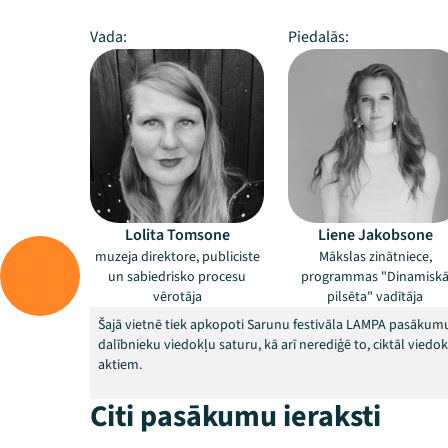
Vada:
Piedalās:
Lolita Tomsone
Liene Jakobsone
muzeja direktore, publiciste
Mākslas zinātniece,
un sabiedrisko procesu
programmas "Dinamisk
vērotāja
pilsēta" vadītāja
Šajā vietnē tiek apkopoti Sarunu festivāla LAMPA pasākumu
dalībnieku viedokļu saturu, kā arī nerediģē to, ciktāl vied
aktiem.
Citi pasākumu ieraksti