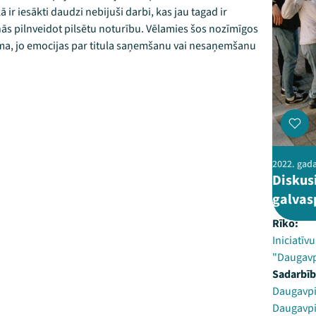
ir iesākti daudzi nebijuši darbi, kas jau tagad ir
inās pilnveidot pilsētu noturību. Vēlamies šos nozīmīgos
jama, jo emocijas par titula saņemšanu vai nesaņemšanu
2022. gada 
Diskus
galvas
Rīko:
Iniciatīv
"Daugavp
Sadarbīb
Daugavpil
Daugavpil