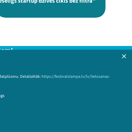
eselīgs startup dzīves cikls bez filtra"
iem!
formāciju!
 datplūsmu. Detalizētāk:
https://festivalslampa.lv/lv/lietosanas-
Pieteikties
ngs
27%22&speaker_id=4199