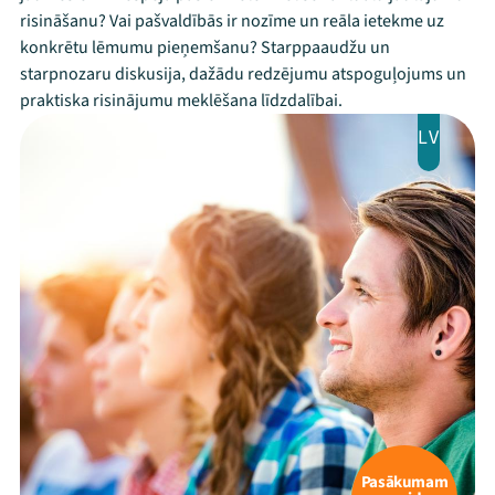
risināšanu? Vai pašvaldībās ir nozīme un reāla ietekme uz
konkrētu lēmumu pieņemšanu? Starppaaudžu un
starpnozaru diskusija, dažādu redzējumu atspoguļojums un
praktiska risinājumu meklēšana līdzdalībai.
LV
Pasākumam