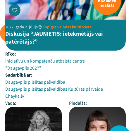
nav video
ieraksta
2022. gada 2. jūlijs
Kopīgas valodas kultūrvieta
Diskusija “JAUNIETIS: ietekmētājs vai
patērētājs?”
Rīko:
Iniciatīvu un kompetenču atbalsta centrs
"Daugavpils 2027"
Sadarbībā ar:
Daugavpils pilsētas pašvaldība
Daugavpils pilsētas pašvaldības Kultūras pārvalde
Chayka.lv
Vada:
Piedalās: