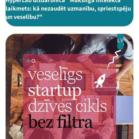
HyperLab diždarbnīca "Mākslīgā intelekta
laikmets: kā nezaudēt uzmanību, spriestspēju
un veselību?"
LV