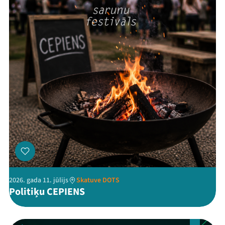
Threads
Facebook
Youtube
X
Instagram
Flick
TikTok
2026. gada 11. jūlijs
Skatuve DOTS
Politiķu CEPIENS