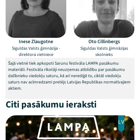
Festivāls
Programma
Arhīvs
Inese Zlaugotne
Oto Cillinbergs
Viņi bija LAMPĀ 2026
Siguldas Valsts ģimnāzija -
Siguldas Valsts ģimnāzijas
direktora vietniece
skolnieks
Jaunumi
Šajā vietnē tiek apkopoti Sarunu festivāla LAMPA pasākumu
materiāli. Festivāla rīkotāji neuzņemas atbildību par pasākumu
Ziedo
dalībnieku viedokļu saturu, kā arī nerediģē to, ciktāl viedokļu
saturs nav acīmredzami pretējs Latvijas Republikas normatīvajiem
Veikals
aktiem.
Citi pasākumu ieraksti
Kontakti
LV