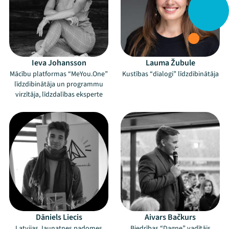
Ieva Johansson
Lauma Žubule
Mācību platformas “MeYou.One”
Kustības “dialogi” līdzdibinātāja
līdzdibinātāja un programmu
virzītāja, līdzdalības eksperte
Dāniels Liecis
Aivars Bačkurs
Latvijas Jaunatnes padomes
Biedrības “Dagne” vadītājs