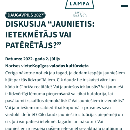
"DAUGAVPILS 2027"
DISKUSIJA “JAUNIETIS:
IETEKMĒTĀJS VAI
PATĒRĒTĀJS?”
Datums:
2022. gada 2. jūlijs
Norises vieta:
Kopīgas valodas kultūrvieta
Cerīga nākotne notiek jau tagad, ja dodam iespēju jauniešiem
kļūt par tās līdzradītājiem. Cik daudz tie ir skaisti vārdi un
kāda ir šī brīža realitāte? Vai jauniešos ieklausās? Vai jaunieši
ir līdzvērtīgi lēmumu pieņemšanā vai tikai butaforija, lai
pasākumi izskatītos demokātiski? Vai jauniešiem ir viedoklis?
Vai jauniešiem un sabiedrībai kopumā ir prasmes savu
viedokli definēt? Cik daudz jaunieši ir situācijas pieņēmēji un
cik ļoti var patiesi ietekmēt tagadni un nākotni? Vai
jauniešiem ir iespēja pašiem ietekmēt sev aktuālu jautājumu