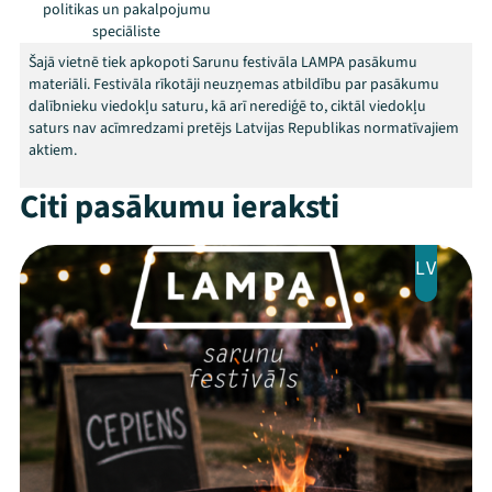
Programma
politikas un pakalpojumu
speciāliste
Arhīvs
Šajā vietnē tiek apkopoti Sarunu festivāla LAMPA pasākumu
materiāli. Festivāla rīkotāji neuzņemas atbildību par pasākumu
Viņi bija LAMPĀ 2026
dalībnieku viedokļu saturu, kā arī nerediģē to, ciktāl viedokļu
saturs nav acīmredzami pretējs Latvijas Republikas normatīvajiem
Jaunumi
aktiem.
Citi pasākumu ieraksti
Ziedo
Veikals
LV
Kontakti