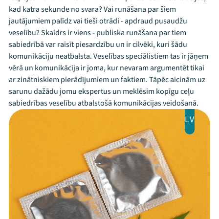
kad katra sekunde no svara? Vai runāšana par šiem
jautājumiem palīdz vai tieši otrādi - apdraud pusaudžu
veselību? Skaidrs ir viens - publiska runāšana par tiem
sabiedrībā var raisīt piesardzību un ir cilvēki, kuri šādu
komunikāciju neatbalsta. Veselības speciālistiem tas ir jāņem
vērā un komunikācija ir joma, kur nevaram argumentēt tikai
ar zinātniskiem pierādījumiem un faktiem. Tāpēc aicinām uz
sarunu dažādu jomu ekspertus un meklēsim kopīgu ceļu
sabiedrības veselību atbalstošā komunikācijas veidošanā.
LV