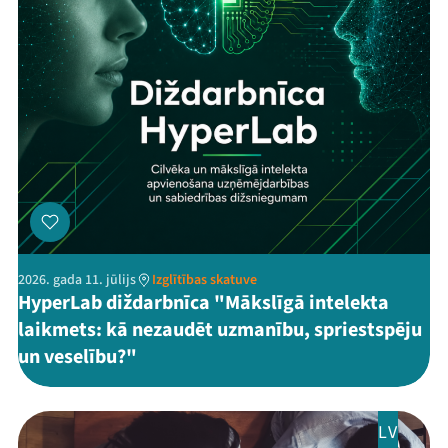
2026. gada 11. jūlijs
Izglītības skatuve
HyperLab diždarbnīca "Mākslīgā intelekta
laikmets: kā nezaudēt uzmanību, spriestspēju
un veselību?"
LV