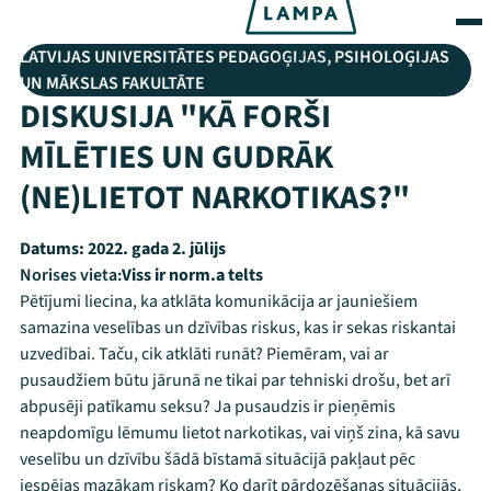
LATVIJAS UNIVERSITĀTES PEDAGOĢIJAS, PSIHOLOĢIJAS
UN MĀKSLAS FAKULTĀTE
DISKUSIJA "KĀ FORŠI
MĪLĒTIES UN GUDRĀK
(NE)LIETOT NARKOTIKAS?"
Datums:
2022. gada 2. jūlijs
Norises vieta:
Viss ir norm.a telts
Pētījumi liecina, ka atklāta komunikācija ar jauniešiem
samazina veselības un dzīvības riskus, kas ir sekas riskantai
uzvedībai. Taču, cik atklāti runāt? Piemēram, vai ar
pusaudžiem būtu jārunā ne tikai par tehniski drošu, bet arī
abpusēji patīkamu seksu? Ja pusaudzis ir pieņēmis
neapdomīgu lēmumu lietot narkotikas, vai viņš zina, kā savu
veselību un dzīvību šādā bīstamā situācijā pakļaut pēc
iespējas mazākam riskam? Ko darīt pārdozēšanas situācijās,