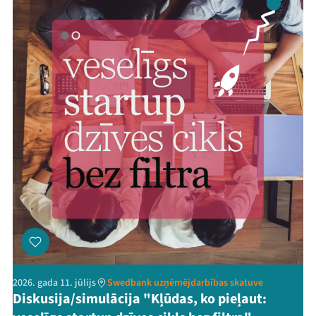
2026. gada 11. jūlijs
Swedbank uzņēmējdarbības skatuve
Diskusija/simulācija "Kļūdas, ko pieļaut: