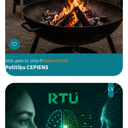
Threads
Facebook
Youtube
X
Instagram
Flick
TikTok
2026. gada 11. jūlijs
Skatuve DOTS
Politiķu CEPIENS
LV