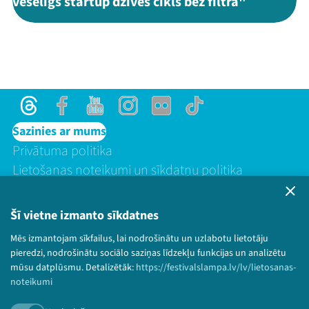
veselīgs startup dzīves cikls bez filtra"
Threads
Facebook
Youtube
Instagram
Flick
TikTok
Sazinies ar mums
Privātuma politika
Lietošanas noteikumi un sīkdatņu politika
Bērnu aizsardzības politika
© 2026 Sarunu festivāls LAMPA Visas tiesības
Šī vietne izmanto sīkdatnes
paturētas.
Mēs izmantojam sīkfailus, lai nodrošinātu un uzlabotu lietotāju
pieredzi, nodrošinātu sociālo saziņas līdzekļu funkcijas un analizētu
mūsu datplūsmu. Detalizētāk:
https://festivalslampa.lv/lv/lietosanas-
noteikumi
Piesakies jaunumiem!