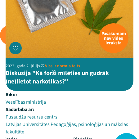
Pasākumam
nav video
ieraksta
2022. gada 2. jūlijs
Viss ir norm.a telts
Diskusija "Kā forši mīlēties un gudrāk
(ne)lietot narkotikas?"
Rīko:
Veselības ministrija
Sadarbībā ar:
Pusaudžu resursu centrs
Latvijas Universitātes Pedagoģijas, psiholoģijas un mākslas
fakultāte