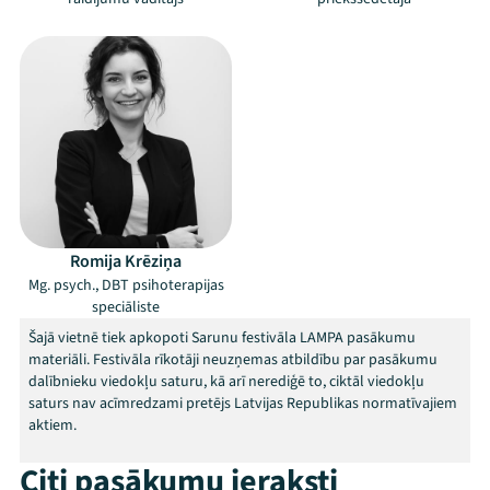
Mana programma
Romija Krēziņa
Mg. psych., DBT psihoterapijas
speciāliste
Festivāls
Šajā vietnē tiek apkopoti Sarunu festivāla LAMPA pasākumu
materiāli. Festivāla rīkotāji neuzņemas atbildību par pasākumu
Programma
dalībnieku viedokļu saturu, kā arī nerediģē to, ciktāl viedokļu
saturs nav acīmredzami pretējs Latvijas Republikas normatīvajiem
Arhīvs
aktiem.
Citi pasākumu ieraksti
Viņi bija LAMPĀ 2026