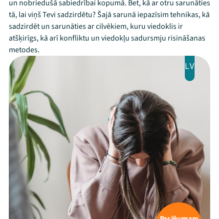
un nobriedušā sabiedrībai kopumā. Bet, kā ar otru sarunāties
tā, lai viņš Tevi sadzirdētu? Šajā sarunā iepazīsim tehnikas, kā
sadzirdēt un sarunāties ar cilvēkiem, kuru viedoklis ir
atšķirīgs, kā arī konfliktu un viedokļu sadursmju risināšanas
metodes.
LV
Pasākumam