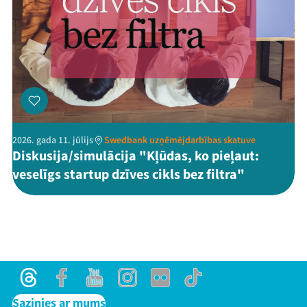
2026. gada 11. jūlijs
Swedbank uzņēmējdarbības skatuve
Diskusija/simulācija "Kļūdas, ko pieļaut:
veselīgs startup dzīves cikls bez filtra"
Threads
Facebook
Youtube
Instagram
Flick
TikTok
Sazinies ar mums