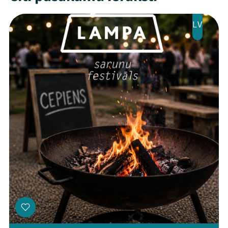
Jaunumi
LV
Ziedo
Veikals
Kontakti
Threads
Facebook
Youtube
X
Instagram
Flick
TikTok