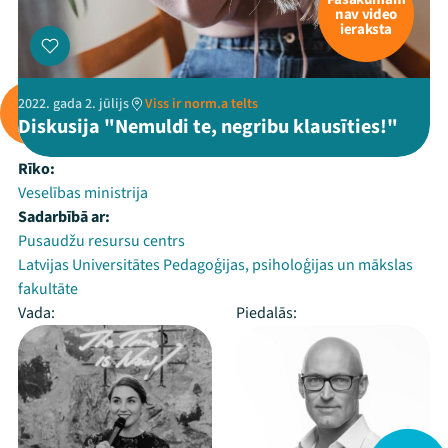
nav video
ieraksta
2022. gada 2. jūlijs
Viss ir norm.a telts
Diskusija "Nemuldi te, negribu klausīties!"
Rīko:
Veselības ministrija
Sadarbībā ar:
Pusaudžu resursu centrs
Latvijas Universitātes Pedagoģijas, psiholoģijas un mākslas
fakultāte
Vada:
Piedalās: