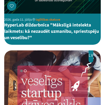
2026. gada 11. jūlijs
Izglītības skatuve
HyperLab diždarbnīca "Mākslīgā intelekta
laikmets: kā nezaudēt uzmanību, spriestspēju
un veselību?"
LV