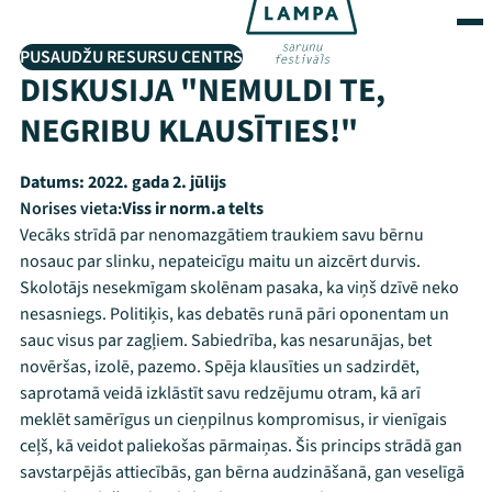
PUSAUDŽU RESURSU CENTRS
DISKUSIJA "NEMULDI TE,
NEGRIBU KLAUSĪTIES!"
Datums:
2022. gada 2. jūlijs
Norises vieta:
Viss ir norm.a telts
Vecāks strīdā par nenomazgātiem traukiem savu bērnu
nosauc par slinku, nepateicīgu maitu un aizcērt durvis.
Skolotājs nesekmīgam skolēnam pasaka, ka viņš dzīvē neko
nesasniegs. Politiķis, kas debatēs runā pāri oponentam un
sauc visus par zagļiem. Sabiedrība, kas nesarunājas, bet
novēršas, izolē, pazemo. Spēja klausīties un sadzirdēt,
saprotamā veidā izklāstīt savu redzējumu otram, kā arī
meklēt samērīgus un cieņpilnus kompromisus, ir vienīgais
ceļš, kā veidot paliekošas pārmaiņas. Šis princips strādā gan
savstarpējās attiecībās, gan bērna audzināšanā, gan veselīgā