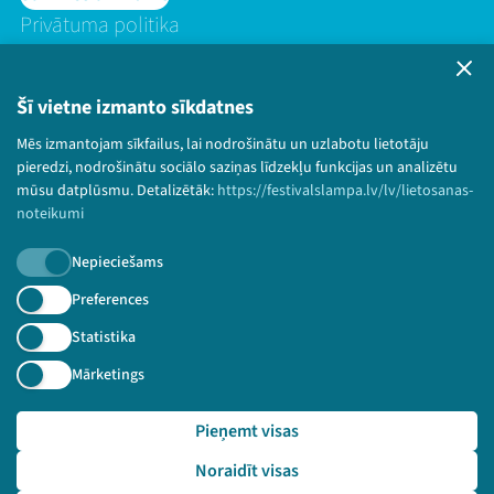
Privātuma politika
Lietošanas noteikumi un sīkdatņu politika
Bērnu aizsardzības politika
Šī vietne izmanto sīkdatnes
© 2026 Sarunu festivāls LAMPA Visas tiesības
Mēs izmantojam sīkfailus, lai nodrošinātu un uzlabotu lietotāju
paturētas.
pieredzi, nodrošinātu sociālo saziņas līdzekļu funkcijas un analizētu
mūsu datplūsmu. Detalizētāk:
https://festivalslampa.lv/lv/lietosanas-
noteikumi
Piesakies jaunumiem!
Nepieciešams
Preferences
Nepalaid garām aktuālāko informāciju!
Statistika
Mārketings
Pieteikties
Pieņemt visas
🔗 https://festivalslampa.lv/lv/video-arhivs/1801?sp
Noraidīt visas
eaker=Pusaud%C5%BEu%20resursu%20centrs&speaker_id=30