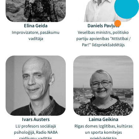
Elīna Geida
Daniels Pavļuts
Improvizatore, pasākumu
Veselības ministrs, politisko
vadītāja
partiju apvienības "Attīstībai /
Par!" līdzpriekšsēdētājs
Ivars Austers
Laima Geikina
LU profesors sociālajā
Rīgas domes Izglītības, kultūras
psiholoģijā, Radio NABA
un sporta komitejas
raidījumu vadītājs
priekšsēdētāja