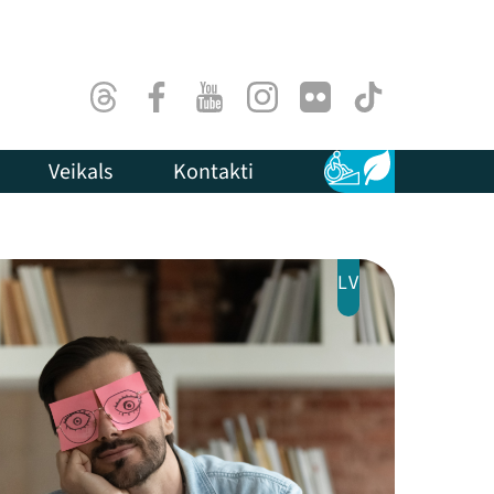
Threads
Facebook
Youtube
Instagram
Flick
TikTok
Veikals
Kontakti
Pieejamība
Ilgtspēja
LV