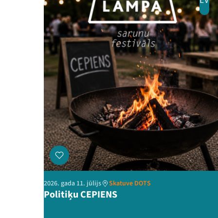
LV
2026. gada 11. jūlijs
Skatuve DOTS
Politiķu CEPIENS