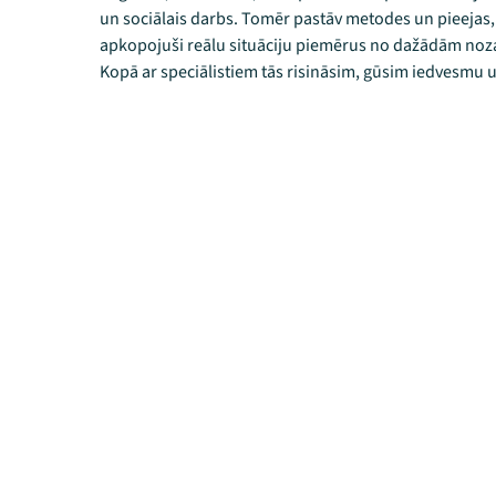
un sociālais darbs. Tomēr pastāv metodes un pieejas, 
apkopojuši reālu situāciju piemērus no dažādām noza
Kopā ar speciālistiem tās risināsim, gūsim iedvesmu 