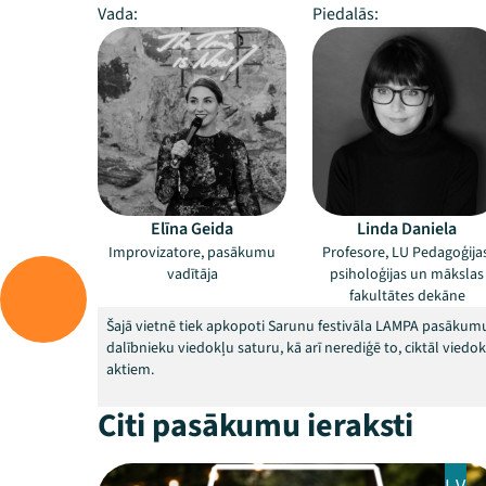
Vada:
Piedalās:
Elīna Geida
Linda Daniela
Improvizatore, pasākumu
Profesore, LU Pedagoģijas
vadītāja
psiholoģijas un mākslas
fakultātes dekāne
Šajā vietnē tiek apkopoti Sarunu festivāla LAMPA pasākumu
dalībnieku viedokļu saturu, kā arī nerediģē to, ciktāl vied
aktiem.
Citi pasākumu ieraksti