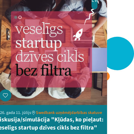
LV
26. gada 11. jūlijs
Swedbank uzņēmējdarbības skatuve
iskusija/simulācija "Kļūdas, ko pieļaut:
eselīgs startup dzīves cikls bez filtra"