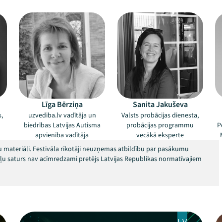
Līga Bērziņa
Sanita Jakuševa
,
uzvediba.lv vadītāja un
Valsts probācijas dienesta,
biedrības Latvijas Autisma
probācijas programmu
P
apvienība vadītāja
vecākā eksperte
 materiāli. Festivāla rīkotāji neuzņemas atbildību par pasākumu
okļu saturs nav acīmredzami pretējs Latvijas Republikas normatīvajiem