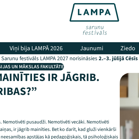
Viņi bija LAMPĀ 2026
Jaunumi
Ziedo
Sarunu festivāls LAMPA 2027 norisināsies
2.–3. jūlijā Cēsīs
ĢIJAS UN MĀKSLAS FAKULTĀTE
INĪTIES IR JĀGRIB.
RIBAS?”
s. Nemotivēti pusaudži. Nemotivēti vecāki. Nemotivēti
ņas, ir jāgrib mainīties. Bet ko darīt, kad gluži vienkārši
s neesamības apstājas kā pedagoģiskais, tā psiholoģiskais