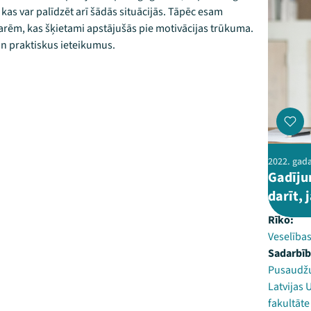
kas var palīdzēt arī šādās situācijās. Tāpēc esam
rēm, kas šķietami apstājušās pie motivācijas trūkuma.
un praktiskus ieteikumus.
2022. gada 
Gadījum
darīt, 
Rīko:
Veselības
Sadarbīb
Pusaudžu
Latvijas 
fakultāte