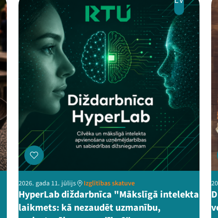
LV
2026. gada 11. jūlijs
Izglītības skatuve
20
HyperLab diždarbnīca "Mākslīgā intelekta
D
laikmets: kā nezaudēt uzmanību,
v