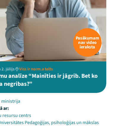
Pasākumam
nav video
ieraksta
2. jūlijs
Viss ir norm.a telts
u analīze “Mainīties ir jāgrib. Bet ko
ja negribas?”
 ministrija
ā ar:
 resursu centrs
Universitātes Pedagoģijas, psiholoģijas un mākslas