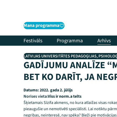
Mana programma
Festivāls
Programma
Arhīvs
LATVIJAS UNIVERSITĀTES PEDAGOĢIJAS, PSIHOLO
GADĪJUMU ANALĪZE “MA
BET KO DARĪT, JA NEG
Datums:
2022. gada 2. jūlijs
Norises vieta:
Viss ir norm.a telts
Šķietamais Sīzifa akmens, no kura atlaižas visas roka
pieaugušie un nemotivēti speciālisti. Lai notiktu pārmai
negribas, neinteresē, nav spēka? Bieži pie motivācija