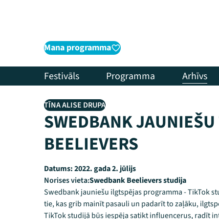
Mana programma
Festivāls
Programma
Arhīvs
TĪNA ALISE DRUPA
SWEDBANK JAUNIEŠU 
BEELIEVERS
Datums:
2022. gada 2. jūlijs
Norises vieta:
Swedbank Beelievers studija
Swedbank jauniešu ilgtspējas programma - TikTok stud
tie, kas grib mainīt pasauli un padarīt to zaļāku, ilgt
TikTok studijā būs iespēja satikt influencerus, radīt 