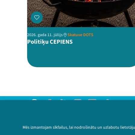
2026. gada 11. jūlijs
Skatuve DOTS
Politiķu CEPIENS
Threads
Facebook
Youtube
Instagram
Flick
TikTok
Sazinies ar mums
Privātuma politika
Mēs izmantojam sīkfailus, lai nodrošinātu un uzlabotu lietotāj
Lietošanas noteikumi un sīkdatņu politika