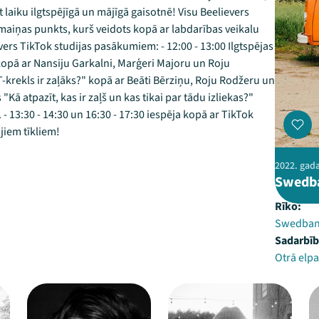
 laiku ilgtspējīgā un mājīgā gaisotnē! Visu Beelievers
maiņas punkts, kurš veidots kopā ar labdarības veikalu
vers TikTok studijas pasākumiem: - 12:00 - 13:00 Ilgtspējas
 kopā ar Nansiju Garkalni, Marģeri Majoru un Roju
 T-krekls ir zaļāks?" kopā ar Beāti Bērziņu, Roju Rodžeru un
"Kā atpazīt, kas ir zaļš un kas tikai par tādu izliekas?"
- 13:30 - 14:30 un 16:30 - 17:30 iespēja kopā ar TikTok
jiem tīkliem!
2022. gada 
Swedba
Rīko:
Swedba
Sadarbīb
Otrā elpa