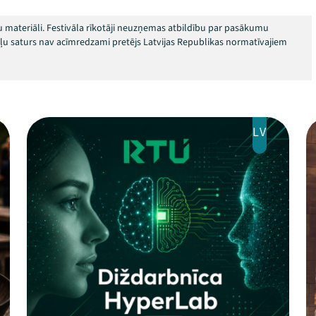
 materiāli. Festivāla rīkotāji neuzņemas atbildību par pasākumu
okļu saturs nav acīmredzami pretējs Latvijas Republikas normatīvajiem
LV