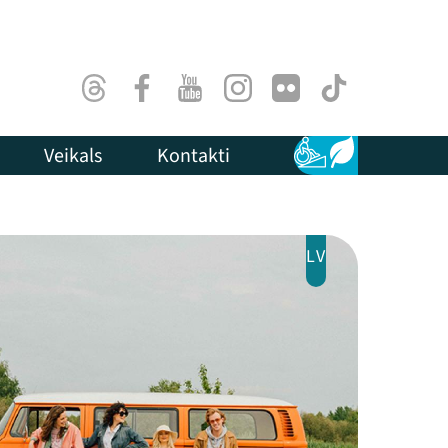
Threads
Facebook
Youtube
Instagram
Flick
TikTok
Veikals
Kontakti
Pieejamība
Ilgtspēja
LV