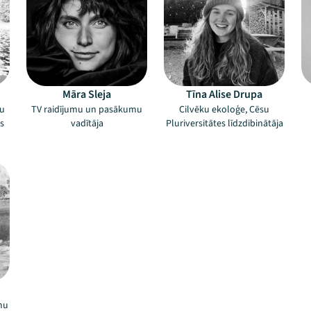
Māra Sleja
Tīna Alise Drupa
su
TV raidījumu un pasākumu
Cilvēku ekoloģe, Cēsu
s
vadītāja
Pluriversitātes līdzdibinātāja
mu