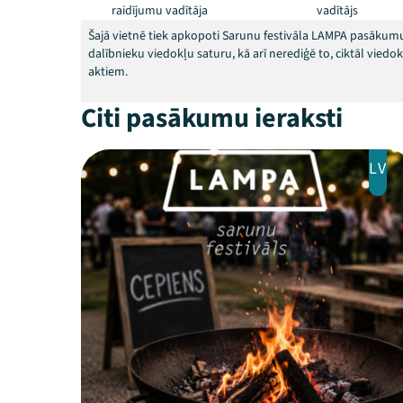
raidījumu vadītāja
vadītājs
Šajā vietnē tiek apkopoti Sarunu festivāla LAMPA pasākumu
dalībnieku viedokļu saturu, kā arī nerediģē to, ciktāl vied
aktiem.
Citi pasākumu ieraksti
LV