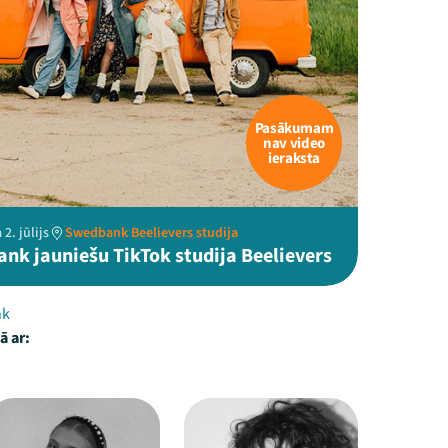
Pasākumam
nav video
ieraksta
2. jūlijs
Swedbank Beelievers studija
nk jauniešu TikTok studija Beelievers
nk
ā ar: