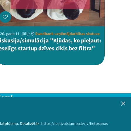
26. gada 11. jūlijs
Swedbank uzņēmējdarbības skatuve
iskusija/simulācija "Kļūdas, ko pieļaut:
eselīgs startup dzīves cikls bez filtra"
iem!
formāciju!
 datplūsmu. Detalizētāk:
https://festivalslampa.lv/lv/lietosanas-
Pieteikties