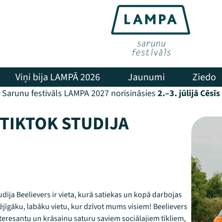
Viņi bija LAMPĀ 2026
Jaunumi
Ziedo
Sarunu festivāls LAMPA 2027 norisināsies
2.–3. jūlijā Cēsīs
TIKTOK STUDIJA
ija Beelievers ir vieta, kurā satiekas un kopā darbojas
spējīgāku, labāku vietu, kur dzīvot mums visiem! Beelievers
interesantu un krāsainu saturu saviem sociālajiem tīkliem,