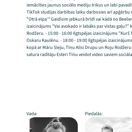
iemācīties jaunus sociālo mediju trikus un labi pavadīt
TikTok studijas darbības laiku darbosies arī apģērbu 
"Otrā elpa'" Gaidīsim jebkurā brīdī vai kādā no Beelie
izaicinājums "Vai avokado ir labāks par vistas gaļu?"
Rodžeru. - 15:00 - 16:00 Ilgtspējas izaicinājums "Kurš
Oskaru Kaulēnu. - 18:00 - 19:00 Ilgtspējas izaicinājums 
kopā ar Māru Sleju, Tīnu Alisi Drupu un Roju Rodžeru. 
satura radītāju Esteri Tīnu veidot video saviem sociāla
Vada:
Piedalās: