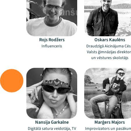
Rojs Rodžers
Oskars Kaulēns
Influenceris
Draudzīgā Aicinājuma Cē
Valsts ģimnāzijas direktor
un vēstures skolotājs
Nansija Garkalne
Marģers Majors
Digitālā satura veidotāja, TV
Improvizators un pasāku