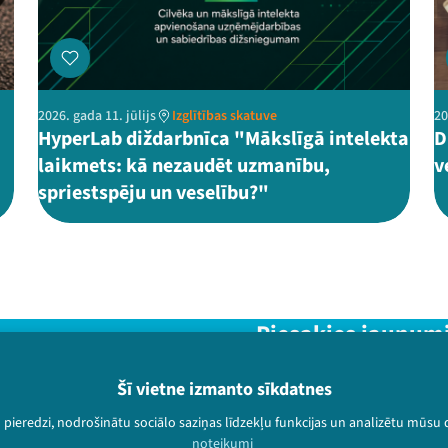
2026. gada 11. jūlijs
Izglītības skatuve
20
HyperLab diždarbnīca "Mākslīgā intelekta
D
laikmets: kā nezaudēt uzmanību,
v
spriestspēju un veselību?"
Piesakies jaunum
Nepalaid garām aktuālāko in
Šī vietne izmanto sīkdatnes
u pieredzi, nodrošinātu sociālo saziņas līdzekļu funkcijas un analizētu mūsu
noteikumi