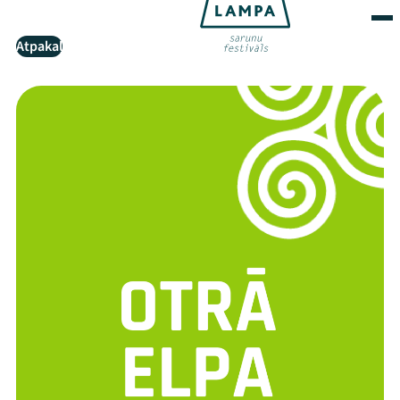
Atpakaļ