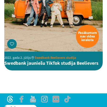
Pasākumam
nav video
ieraksta
2022. gada 2. jūlijs
Swedbank Beelievers studija
Swedbank jauniešu TikTok studija Beelievers
Threads
Facebook
Youtube
Instagram
Flick
TikTok