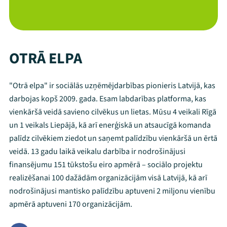
OTRĀ ELPA
"Otrā elpa" ir sociālās uzņēmējdarbības pionieris Latvijā, kas
darbojas kopš 2009. gada. Esam labdarības platforma, kas
vienkāršā veidā savieno cilvēkus un lietas. Mūsu 4 veikali Rīgā
un 1 veikals Liepājā, kā arī enerģiskā un atsaucīgā komanda
palīdz cilvēkiem ziedot un saņemt palīdzību vienkāršā un ērtā
veidā. 13 gadu laikā veikalu darbība ir nodrošinājusi
finansējumu 151 tūkstošu eiro apmērā – sociālo projektu
realizēšanai 100 dažādām organizācijām visā Latvijā, kā arī
nodrošinājusi mantisko palīdzību aptuveni 2 miljonu vienību
apmērā aptuveni 170 organizācijām.