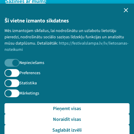
Sazinies ar mums
Privātuma politika
Lietošanas noteikumi un sīkdatņu politika
Šī vietne izmanto sīkdatnes
Bērnu aizsardzības politika
Mēs izmantojam sīkfailus, lai nodrošinātu un uzlabotu lietotāju
© 2026 Sarunu festivāls LAMPA Visas tiesības
pieredzi, nodrošinātu sociālo saziņas līdzekļu funkcijas un analizētu
paturētas.
mūsu datplūsmu. Detalizētāk:
https://festivalslampa.lv/lv/lietosanas-
noteikumi
Nepieciešams
Piesakies jaunumiem!
Preferences
Statistika
Nepalaid garām aktuālāko informāciju!
Mārketings
Pieņemt visas
Pieteikties
Noraidīt visas
🔗 https://festivalslampa.lv/lv/dalibnieki/2706
Saglabāt izvēli