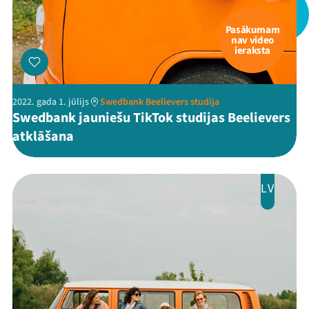
Jaunumi
Pasākumam
nav video
Ziedo
ieraksta
Veikals
2022. gada 1. jūlijs
Swedbank Beelievers studija
Kontakti
Swedbank jauniešu TikTok studijas Beelievers
atklāšana
LV
Threads
Facebook
Youtube
X
Instagram
Flick
TikTok