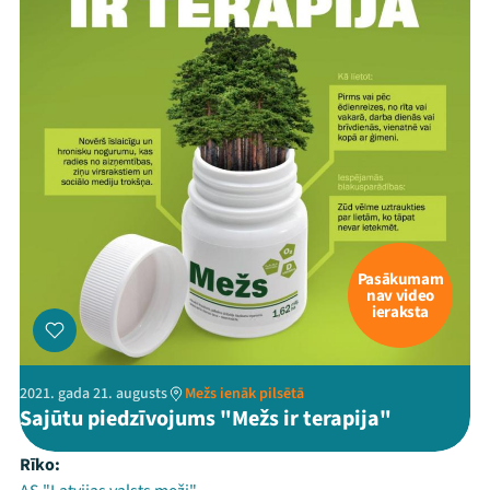
Pasākumam
nav video
ieraksta
2021. gada 21. augusts
Mežs ienāk pilsētā
Sajūtu piedzīvojums "Mežs ir terapija"
Rīko: