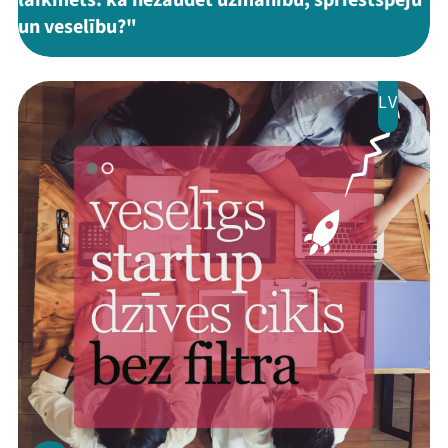
laikmets: kā nezaudēt uzmanību, spriestspēju
un veselību?"
LV