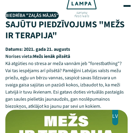
BIEDRĪBA "ZAĻĀS MĀJAS"
SAJŪTU PIEDZĪVOJUMS "MEŽS
IR TERAPIJA"
Datums:
2021. gada 21. augusts
Norises vieta:
Mežs ienāk pilsētā
Kā atgūties no stresa ar meža vannām jeb "forestbathing"?
Vai tas iespējams arī pilsētā? Pamēģini Latvijas valsts mežu
priežu, egļu un bērzu vannas, saspicē savas līdzsvara un
svaiga gaisa sajūtas un pazūdi kokos, izbaudot to, ka meži
Latvijā ir tuvu ikvienam. Esi gatavs doties virtuālās pastaigās
gan saules pielietās jaunaudzēs, gan noslēpumainos
biezokņos, atklājot ko jaunu par sevi un kokiem.
LV