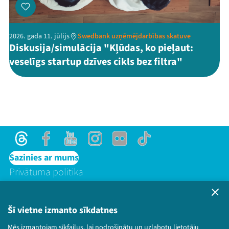
2026. gada 11. jūlijs
Swedbank uzņēmējdarbības skatuve
Diskusija/simulācija "Kļūdas, ko pieļaut:
veselīgs startup dzīves cikls bez filtra"
Threads
Facebook
Youtube
Instagram
Flick
TikTok
Sazinies ar mums
Privātuma politika
Lietošanas noteikumi un sīkdatņu politika
Bērnu aizsardzības politika
Šī vietne izmanto sīkdatnes
© 2026 Sarunu festivāls LAMPA Visas tiesības
Mēs izmantojam sīkfailus, lai nodrošinātu un uzlabotu lietotāju