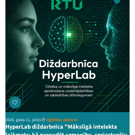
Ziedo
Veikals
Kontakti
Threads
Facebook
Youtube
X
Instagram
Flick
TikTok
2026. gada 11. jūlijs
Izglītības skatuve
HyperLab diždarbnīca "Mākslīgā intelekta