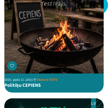
Mana programma
Festivāls
Programma
Arhīvs
2026. gada 11. jūlijs
Skatuve DOTS
Politiķu CEPIENS
Viņi bija LAMPĀ 2026
Jaunumi
LV