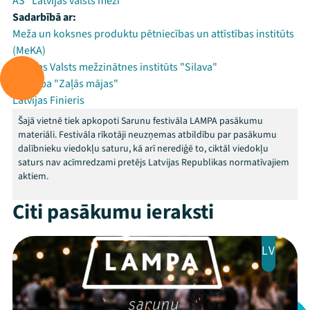
AS "Latvijas valsts meži"
Sadarbībā ar:
Meža un koksnes produktu pētniecības un attīstības institūts
(MeKA)
Latvijas Valsts mežzinātnes institūts "Silava"
Biedrība "Zaļās mājas"
Latvijas Finieris
Šajā vietnē tiek apkopoti Sarunu festivāla LAMPA pasākumu
materiāli. Festivāla rīkotāji neuzņemas atbildību par pasākumu
dalībnieku viedokļu saturu, kā arī nerediģē to, ciktāl viedokļu
saturs nav acīmredzami pretējs Latvijas Republikas normatīvajiem
aktiem.
Citi pasākumu ieraksti
LV