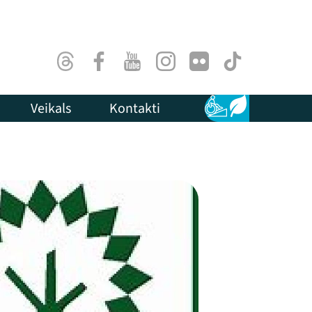
Threads
Facebook
Youtube
Instagram
Flick
TikTok
Veikals
Kontakti
Pieejamība
Ilgtspēja