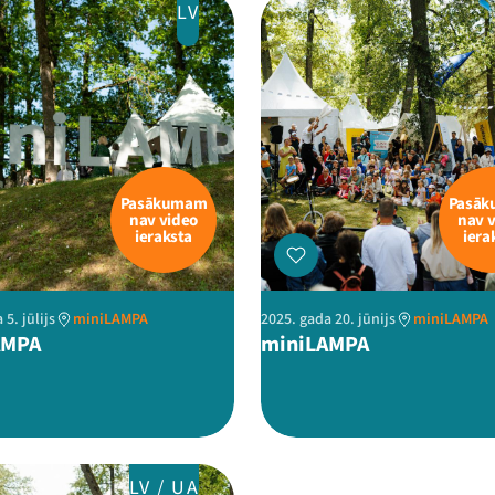
LV
Pasākumam
Pasā
nav video
nav 
ieraksta
iera
 5. jūlijs
miniLAMPA
2025. gada 20. jūnijs
miniLAMPA
AMPA
miniLAMPA
LV / UA