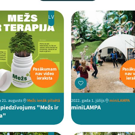
LV
Pasākumam
Pasā
nav video
nav 
ieraksta
iera
a 21. augusts
Mežs ienāk pilsētā
2022. gada 1. jūlijs
miniLAMPA
 piedzīvojums "Mežs ir
miniLAMPA
ja"