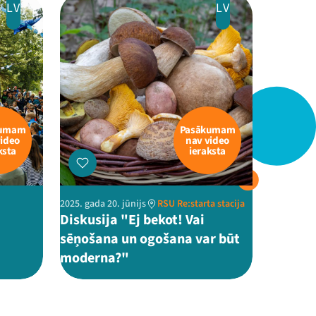
LV
LV
kumam
Pasākumam
video
nav video
ksta
ieraksta
2025. gada 20. jūnijs
RSU Re:starta stacija
Diskusija "Ej bekot! Vai
sēņošana un ogošana var būt
moderna?"