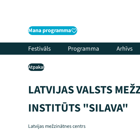
Mana programma
Festivāls
Programma
Arhīvs
Atpakaļ
LATVIJAS VALSTS MEŽ
INSTITŪTS "SILAVA"
Latvijas mežzinātnes centrs