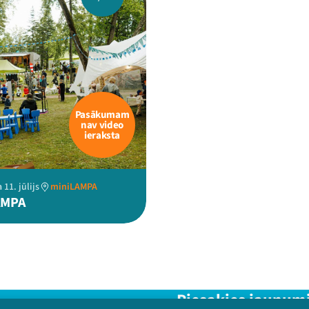
Pasākumam
nav video
ieraksta
 11. jūlijs
miniLAMPA
AMPA
Piesakies jaunum