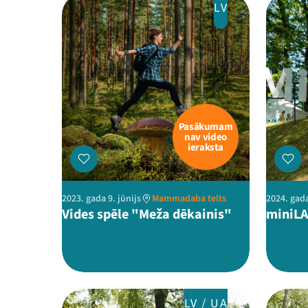
LV
Pasākumam
nav video
ieraksta
2023. gada 9. jūnijs
Mammadaba telts
2024. gada
Vides spēle "Meža dēkainis"
miniL
LV / UA