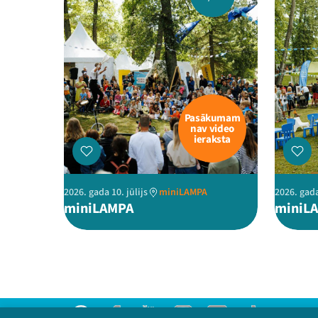
Pasākumam
nav video
ieraksta
2026. gada 10. jūlijs
miniLAMPA
2026. gada
miniLAMPA
miniL