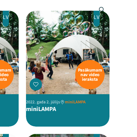
LV
LV
kumam
Pasākumam
video
nav video
ksta
ieraksta
2022. gada 2. jūlijs
miniLAMPA
miniLAMPA