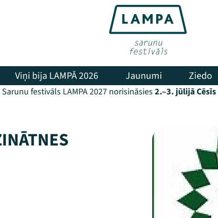
Viņi bija LAMPĀ 2026
Jaunumi
Ziedo
Sarunu festivāls LAMPA 2027 norisināsies
2.–3. jūlijā Cēsīs
ZINĀTNES